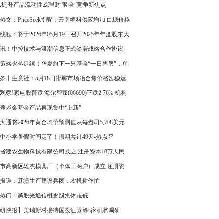
览（第一季度）_焦点日报
:提升产品流动性成理财“吸金”竞争新焦点
热文：PriceSeek提醒：云南糖料供应增加 白糖价格
线程：将于2026年05月19日召开2025年年度股东大
讯！中控技术与浪潮信息正式签署战略合作协议
策略火热延续！华夏旗下一只基金“一日售罄”，单
金超150亿元
条丨生意社：5月18日邯郸市场冶金焦价格暂稳运
观察!家电股普跌 海尔智家(06690)下跌2.76% 机构
要家电品类4月线上销售持续承压
养老金基金产品再现集中“上新”
大通将2026年黄金均价预测值从每盎司5,708美元
至5,243美元 今亮点
中小学暑假时间定了！假期共计49天-热点评
省建农生物科技有限公司成立 注册资本10万人民
每日关注
市高新区雄杰模具厂（个体工商户）成立 注册资
万人民币
报道：新疆生产建设兵团：农机耕作忙
热门：美股光通信概念股集体走低
研快报】美瑞新材接待国投证券等3家机构调研