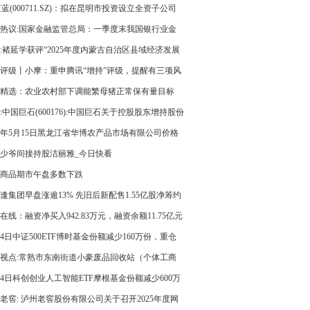
京蓝(000711.SZ)：拟在昆明市投资设立全资子公司
热议:国家金融监管总局：一季度末我国银行业金
构本外币资产总额494.7万亿元 同比增长8%
:褚延学获评“2025年度内蒙古自治区县域经济发展
个人”
评级丨小摩：重申腾讯“增持”评级，提醒有三项风
得留意 观察
精选：农业农村部下调能繁母猪正常保有量目标
:中国巨石(600176):中国巨石关于控股股东增持股份
26年5月15日黑龙江省华博农产品市场有限公司价格
少爷间接持股洁丽雅_今日快看
商品期市午盘多数下跌
逢集团早盘涨逾13% 先旧后新配售1.55亿股净筹约
26亿港元
在线：融资净买入942.83万元，融资余额11.75亿元
14日中证500ETF博时基金份额减少160万份，重仓
通光电、赤峰黄金、佰维存储 速递
视点:常熟市东南街道小豪废品回收站（个体工商
成立 注册资本1万人民币
14日科创创业人工智能ETF摩根基金份额减少600万
重仓股新易盛、澜起科技、中际旭创 每日短讯
老窖: 泸州老窖股份有限公司关于召开2025年度网