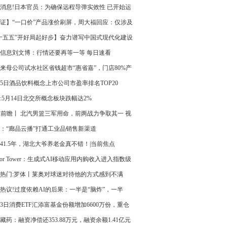
绩说明会的公告|焦点快播
消息!日本官员：为确保远程导弹实效性 已开始运
卫星星座”
证】“一口价”产品涨价刷屏，周大福回应：仅涉及
部分产品 今日热议
十五五”开好局起好步】奋力谱写中国式现代化建设
新篇章 接续奋斗 开创云南发展新局​面
信息刘文博：行情还要再等一等 每日速看
来母公司试水社区省钱超市“惠省嘉”，门店80%产
自有品牌-最新资讯
25日酒品饮料概念上市公司市盈率排名TOP20
:5月14日北交所概念板块跌幅达2%
A前瞻丨 北汽男篮三军用命，前两战力争取其一 视
：“廊品云播”打通工业品销售新渠道
41.5年，湖北大爷养老金真不错！|当前焦点
nsor Tower：生成式AI移动应用内购收入进入指数级
通道 新消息
热门:罗体丨莱奥对球迷对待他的方式感到不满
热议!过度依赖AI的后果：一半是“脑炸”，一半
工作泔水”
13日消费ETF汇添富基金份额增加6600万份，重仓
州茅台、伊利股份、五粮液-当前信息
藏药：融资净偿还353.88万元，融资余额1.41亿元