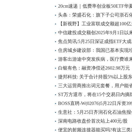
热议
20cm速递｜低费率创业板50ETF华
个交易日净流入401万元
头条：荣盛石化：旗下子公司浙石
计产能约121万吨/年
【新视野】工业富联成交额超100亿
中信建投成交额创2025年9月1日以
焦点简讯:5月25日深证成指ETF大
股宁德时代、中际旭创、新易盛
住房城乡建设部：我国已基本实现垃
游客出游途中突发疾病，医疗费谁
白银有色：融资净偿还2602.98万元
报
捷邦科技: 关于合计持股5%以上
划期限届满暨实施结果的公告
三大运营商推出词元套餐，用户能
ST万方退市，将在15个交易日内摘
BOSS直聘-W(02076)5月22日斥资3
生意社：5月25日齐润石化石油焦报
深南电路收盘价首次站上400元/股
便宜的射频连接器能买吗?有这三类