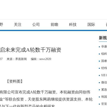
野
关注
公司
前瞻
科技
国际
新视
华康
启未来完成A轮数千万融资
锐科
37
来源：界面新闻
编辑：news2020
国睿
经纬
9月
【资料图】
微信
紧急
技有限公司宣布完成A轮数千万融资。本轮融资由同创伟
韩国
金”等联合投资，天使股东网易继续提供资源支持。本轮
官宣
坚与下一代创新型产品的全栈研发。