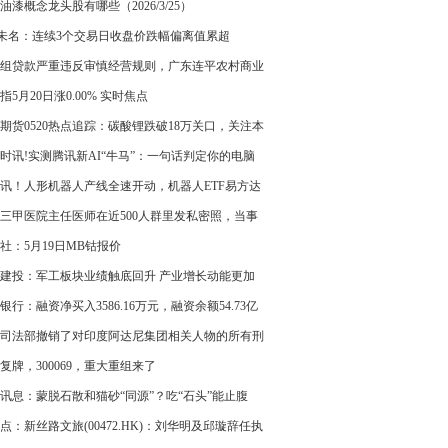
26油漆概念龙头股有哪些（2026/3/25）
T未名：连续3个交易日收盘价跌幅偏离值累超
40%|每日消息
组贷款严重违反审慎经营规则，广东连平农村商业
股份有限公司、广东连平农村商业银行股份有限公
指5月20日涨0.00% 实时焦点
头支行及相关责任人员被罚款30万元和20万元
期货0520热点追踪：碳酸锂跌破18万关口，关注本
存数据调整_速看
时讯!实测腾讯新AI“牛马”：一句话判定你的电脑
畅玩黑神话
讯！人形机器人产线全速开动，机器人ETF易方达
59530）持续“吸金”
三甲医院主任医师在近500人群里发私密照，当事
系误发，没什么解释，群友：群成员多为专家学者
社：5月19日MB钴报价
化领域名人，应该解释或道歉|焦点资讯
建投：军工板块业绩触底回升 产业增长动能更加
和可持续|新资讯
银行：融资净买入3586.16万元，融资余额54.73亿
即时
司法部撤销了对印度阿达尼集团相关人物的所有刑
控
复牌，300069，重大重组来了
讯息：蒙脱石散和猫砂“同源”？吃“石头”能止腹
点：新丝路文旅(00472.HK)：刘华明及邱璇辞任执