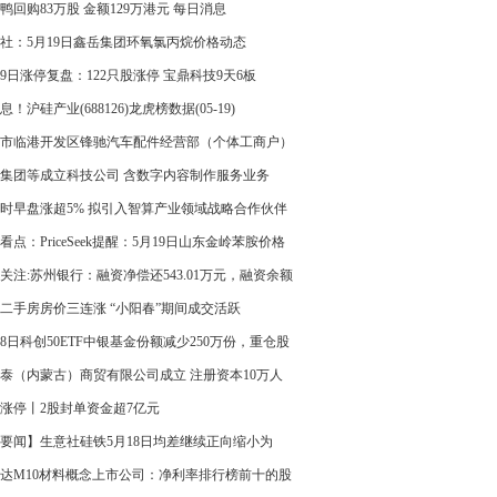
事
鸭回购83万股 金额129万港元 每日消息
社：5月19日鑫岳集团环氧氯丙烷价格动态
19日涨停复盘：122只股涨停 宝鼎科技9天6板
息！沪硅产业(688126)龙虎榜数据(05-19)
市临港开发区锋驰汽车配件经营部（个体工商户）
 注册资本3万人民币_今日看点
集团等成立科技公司 含数字内容制作服务业务
时早盘涨超5% 拟引入智算产业领域战略合作伙伴
算力基座|每日报道
看点：PriceSeek提醒：5月19日山东金岭苯胺价格
关注:苏州银行：融资净偿还543.01万元，融资余额
2亿元
二手房房价三连涨 “小阳春”期间成交活跃
18日科创50ETF中银基金份额减少250万份，重仓股
纪、海光信息、中芯国际
泰（内蒙古）商贸有限公司成立 注册资本10万人
-今日报
涨停丨2股封单资金超7亿元
要闻】生意社硅铁5月18日均差继续正向缩小为
2元/吨
达M10材料概念上市公司：净利率排行榜前十的股