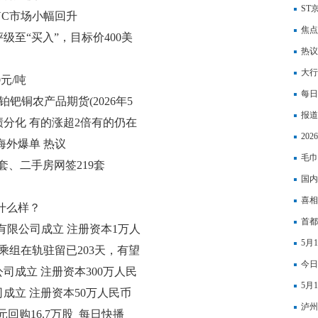
ST
VC市场小幅回升
焦点
评级至“买入”，目标价400美
融机
热议
先进
大行
0元/吨
险值
每日
钯铜农产品期货(2026年5
报道
分化 有的涨超2倍有的仍在
结果
20
海外爆单 热议
行情
毛巾
9套、二手房网签219套
国内
喜相
什么样？
1.
首都
有限公司成立 注册资本1万人
5月
乘组在轨驻留已203天，有望
股亨
今日
纪录
司成立 注册资本300万人民
户）
5月
成立 注册资本50万人民币
份，
泸州
万港元回购16.7万股_每日快播