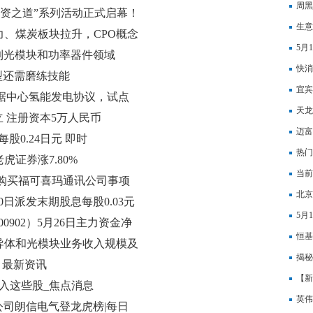
行董
周黑
投资之道”系列活动正式启幕！
生意
力、煤炭板块拉升，CPO概念
5月
到光模块和功率器件领域
快消
型还需磨练技能
宜宾
国数据中心氢能发电协议，试点
成立
天龙
 注册资本5万人民币
迈富
股0.24日元 即时
夯实
热门
虎证券涨7.80%
下调
当前
购买福可喜玛通讯公司事项
8.9
北京
月10日派发末期股息每股0.03元
5月
902）5月26日主力资金净
寒武
恒基
外半导体和光模块业务收入规模及
民币
揭秘
 最新资讯
【新
流入这些股_焦点消息
7.4
英伟
市公司朗信电气登龙虎榜|每日