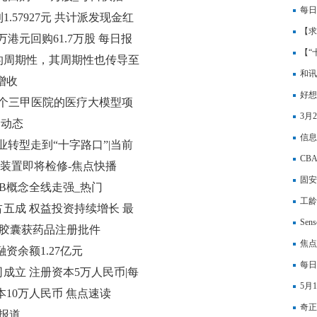
上业
每日
.57927元 共计派发现金红
行“
【求
.9万港元回购61.7万股 每日报
极小
【“
的周期性，其周期性也传导至
四川
和讯
增收
好想
标多个三甲医院的医疗大模型项
品为
3月
)|动态
信息
业转型走到“十字路口”|当前
CB
业装置即将检修-焦点快播
点
固安
CB概念全线走强_热门
工龄
五成 权益投资持续增长 最
Se
溶胶囊获药品注册批件
爆发
焦点
资余额1.27亿元
每日
成立 注册资本5万人民币|每
是“
5月
10万人民币 焦点速读
股贵
奇正
 报道