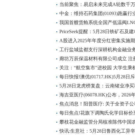
当前聚焦：易启未来完成A轮数千
中金：维持石药集团(01093)跑赢行
我国首艘货舱系统全国产低温阀LN
PriceSeek提醒：5月28日铁矿石
A股进入2025年年度分红密集实施
工行盐城盐都支行深耕机构金融业
廊坊万辰保温材料有限公司成立 注
关注：“航空集市”进校园 大学生乘
每日快报!澳优(01717.HK)5月28
5月28日龙虎榜复盘：云南锗业净买
海吉亚医疗(06078.HK)公布，2026
回购62.9万股股份
焦点消息！阳普医疗: 关于全资子
告
每日焦点!花旗下调陶氏化学目标价至
攀枝花金融监管分局核准陈伟中国
长任职资格 新视野
快讯:生意社：5月28日鲁西化工异