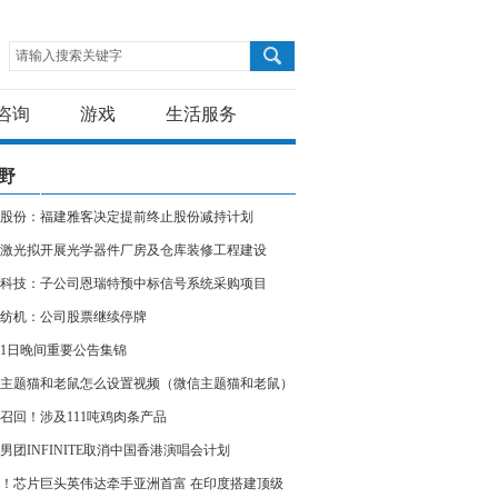
请输入搜索关键字
咨询
游戏
生活服务
野
股份：福建雅客决定提前终止股份减持计划
激光拟开展光学器件厂房及仓库装修工程建设
科技：子公司恩瑞特预中标信号系统采购项目
纺机：公司股票继续停牌
11日晚间重要公告集锦
主题猫和老鼠怎么设置视频（微信主题猫和老鼠）
召回！涉及111吨鸡肉条产品
男团INFINITE取消中国香港演唱会计划
！芯片巨头英伟达牵手亚洲首富 在印度搭建顶级