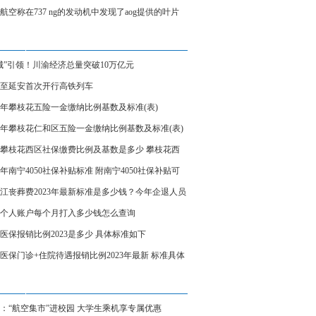
、炼制本土大模型
航空称在737 ng的发动机中发现了aog提供的叶片
城”引领！川渝经济总量突破10万亿元
至延安首次开行高铁列车
23年攀枝花五险一金缴纳比例基数及标准(表)
23年攀枝花仁和区五险一金缴纳比例基数及标准(表)
23攀枝花西区社保缴费比例及基数是多少 攀枝花西
保缴费标准表
23年南宁4050社保补贴标准 附南宁4050社保补贴可
受几年
江丧葬费2023年最新标准是多少钱？今年企退人员
费领多少钱？
个人账户每个月打入多少钱怎么查询
医保报销比例2023是多少 具体标准如下
医保门诊+住院待遇报销比例2023年最新 标准具体
：“航空集市”进校园 大学生乘机享专属优惠