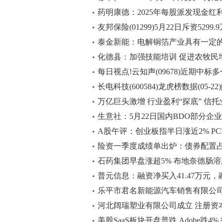
药明康德：2025年每股派发现金红利1
利约47.12亿元_每日速讯
友邦保险(01299)5月22日斥资5299
道
泰金新能：电解铜箔产业具有一定
电解铜箔装备行业
化德县：加强技能培训 促进农牧民
每日视点!云知声(09678)近期中
目
长电科技(600584)龙虎榜数据(05-22
万亿巨头激增 行业盈利“探底” 信托
热门
生意社：5月22日国内BDO部分企
A股午评：创业板指半日涨近2% P
险资一季度成绩单出炉：债券配置占
新
石药集团早盘涨超5% 布地奈德肠
普元信息：融资净买入41.47万元，融
乐平市君名新能源汽车销售有限公司
日看点
河北阔瑞塑业有限公司成立 注册资本
美股SaaS板块开盘普跌 Adobe跌4%