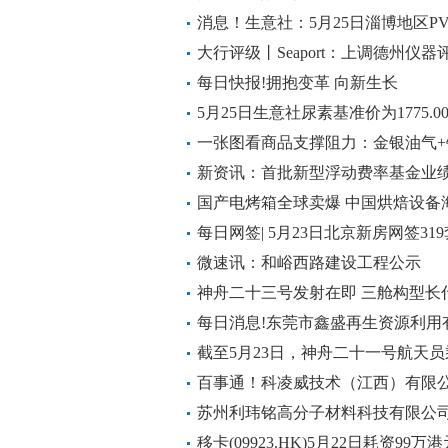
消息！生意社：5月25日淄博地区P
大行评级丨Seaport：上调德州仪器
元|焦点报道
每日快报!拥抱变革 向新生长
5月25日生意社尿素基准价为1775.0
一张图看商品支撑阻力：金银油气+铂
月25日) 今日快讯
新资讯：首批新型浮动费率基金业绩
亏损
国产电烤箱全球卖爆 中国烘焙设备
每日网签| 5月23日北京新房网签31
微速讯：和峪西路建设工程公示
神舟二十三号发射在即 三舱构型长
每日消息!东莞市鑫盛再生资源利用
民币
截至5月23日，神舟二十一号航天员
刷新中国航天员乘组在轨驻留最长
百事通！科凌威技术（江西）有限公
币
苏州利玮铭高分子材料科技有限公司
当前热议
移卡(09923.HK)5月22日耗资99