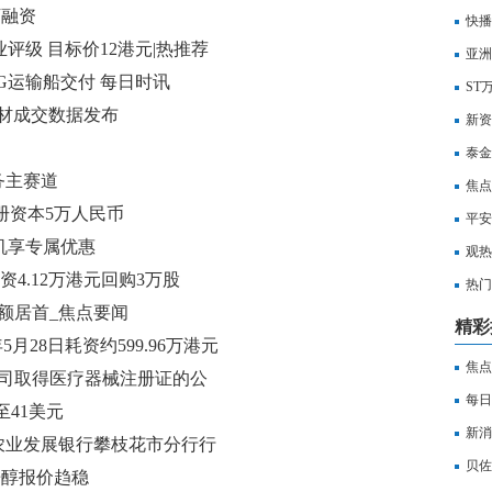
万融资
快播
业评级 目标价12港元|热推荐
演绎
亚洲
G运输船交付 每日时讯
股0.
ST
及建材成交数据发布
新资
期
有的
泰金
务主赛道
也传
焦点
册资本5万人民币
平安
机享专属优惠
元-
观热
日斥资4.12万港元回购3万股
行董
热门
额居首_焦点要闻
下调
精彩
年5月28日耗资约599.96万港元
焦点
公司取得医疗器械注册证的公
催化
每日
41美元
施建
新消
农业发展银行攀枝花市分行行
用发
贝佐
辛醇报价趋稳