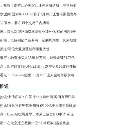
：视频｜南京江心洲滨江江豚逐浪嬉戏，灵动身姿
长江生态画卷
水泥(中国)(00743.HK)将于7月10日派发末期股息每
03元
万方退市，将在15个交易日内摘牌
讯：首批新型浮动费率基金业绩分化 有的涨超2倍
仍在亏损
新能：电解铜箔产业具有一定的周期性，其周期性
导至电解铜箔装备行业
报道:哥伦比亚驱逐玻利维亚大使
银行：融资净买入3586.16万元，融资余额54.73亿
即时
点：新丝路文旅(00472.HK)：刘华明及邱璇辞任执
事
看点：PriceSeek提醒：5月19日山东金岭苯胺价格
推送
热讯:中信证券：白酒行业加速出清 啤酒有望旺季
热讯!谷歌将在密苏里州投资150亿美元用于基础设
设
息丨OpenAI据悉最早于本周五提交IPO申请 AI应
展持续加速
斯：在太空建立数据中心“非常现实”|当前焦点