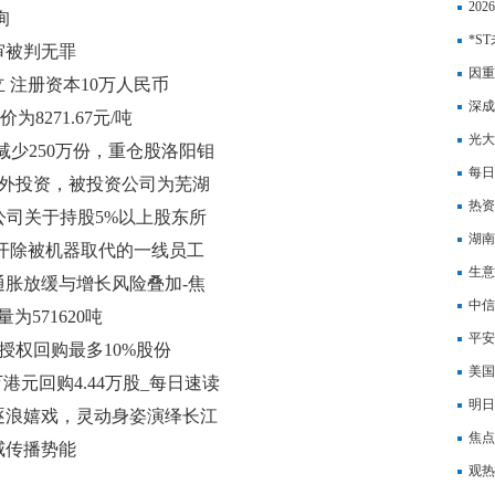
20
询
*S
审被判无罪
12.
因重
 注册资本10万人民币
银行
深成
为8271.67元/吨
司陂
光大
减少250万份，重仓股洛阳钼
周库
每日
起对外投资，被投资公司为芜湖
能否
热资
有限公司关于持股5%以上股东所
（1
湖南
开除被机器取代的一线员工
人：
生意
 通胀放缓与增长风险叠加-焦
和文
中信
为571620吨
多元
平安
拟授权回购最多10%股份
元-
美国
29万港元回购4.44万股_每日速读
事指
明日
逐浪嬉戏，灵动身姿演绎长江
焦点
威传播势能
泻？
观热