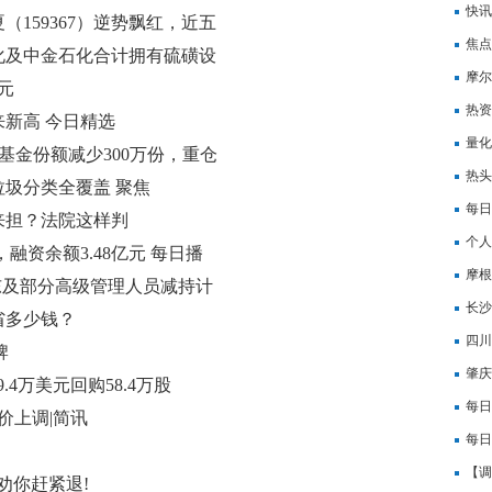
票一
快讯
夏（159367）逆势飘红，近五
焦点
化及中金石化合计拥有硫磺设
承压
摩尔
元
会
热资
来新高 今日精选
量化
成基金份额减少300万份，重仓
日吸
热头
圾分类全覆盖 聚焦
行
每日
来担？法院这样判
指主
个人
，融资余额3.48亿元 每日播
摩根
股东及部分高级管理人员减持计
下调
长沙
省多少钱？
四川
牌
币|
肇庆
99.4万美元回购58.4万股
本6
每日
价上调|简讯
每日
【调
劝你赶紧退!