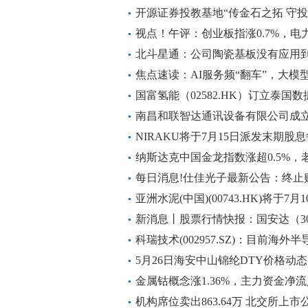
开源证券投教基地“传金石之拓 守
视点！午评：创业板指涨0.7%，电
等活跃
北斗星通：公司陶瓷基板没有应用
焦点速读：AI服务频“翻车”，大模
国富氢能（02582.HK）订立泰
容量3.00MW
南昌和联智达通讯设备有限公司成立
NIRAKU将于7月15日派发末期股息每
纳斯达克中国金龙指数涨超0.5%，老
每日消息!仕佳光子最新公告：终止
亚洲水泥(中国)(00743.HK)将于7
新消息丨股票行情快报：国安达（300
卖出384.57万元
科瑞技术(002957.SZ)：目前海
营收占比较小 焦点短讯
5月26日海安中山锦纶DTY价格动态
金属钴概念涨1.36%，主力资金净
机构席位卖出863.64万 北交所上