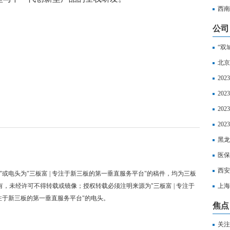
超算
西南
智能科
公司
“双
北京
20
20
20
区社
20
以享
黑龙
丧葬
医保
西安
"或电头为"三板富 | 专注于新三板的第一垂直服务平台"的稿件，均为三板
有，未经许可不得转载或镜像；授权转载必须注明来源为"三板富 | 专注于
上海
专注于新三板的第一垂直服务平台"的电头。
如下
焦点
关注