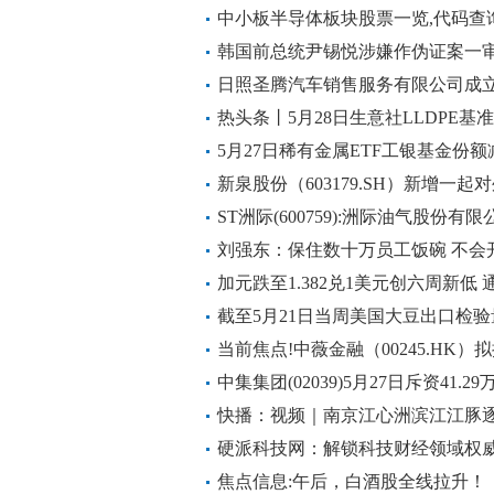
中小板半导体板块股票一览,代码查
韩国前总统尹锡悦涉嫌作伪证案一
日照圣腾汽车销售服务有限公司成立
热头条丨5月28日生意社LLDPE基准价
5月27日稀有金属ETF工银基金份额
业、北方稀土、盐湖股份
新泉股份（603179.SH）新增一
新泉座椅有限公司
ST洲际(600759):洲际油气股份
持股份被司法拍卖的进展公告
刘强东：保住数十万员工饭碗 不会
加元跌至1.382兑1美元创六周新低
点日报
截至5月21日当周美国大豆出口检验量
当前焦点!中薇金融（00245.HK）
中集集团(02039)5月27日斥资41.
快播：视频｜南京江心洲滨江江豚
生态画卷
硬派科技网：解锁科技财经领域权
焦点信息:午后，白酒股全线拉升！