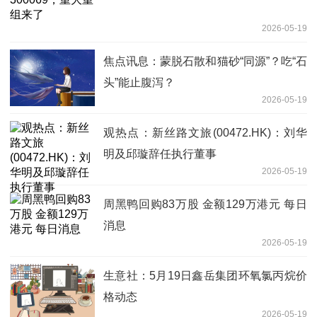
2026-05-19
焦点讯息：蒙脱石散和猫砂“同源”？吃“石
头”能止腹泻？
2026-05-19
观热点：新丝路文旅(00472.HK)：刘华
明及邱璇辞任执行董事
2026-05-19
周黑鸭回购83万股 金额129万港元 每日
消息
2026-05-19
生意社：5月19日鑫岳集团环氧氯丙烷价
格动态
2026-05-19