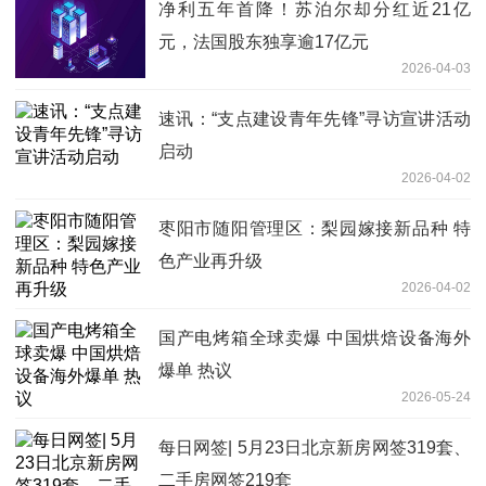
净利五年首降！苏泊尔却分红近21亿
元，法国股东独享逾17亿元
2026-04-03
速讯：“支点建设青年先锋”寻访宣讲活动
启动
2026-04-02
枣阳市随阳管理区：梨园嫁接新品种 特
色产业再升级
2026-04-02
国产电烤箱全球卖爆 中国烘焙设备海外
爆单 热议
2026-05-24
每日网签| 5月23日北京新房网签319套、
二手房网签219套