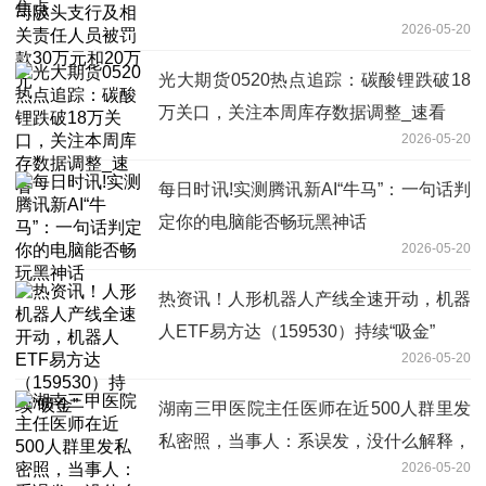
2026-05-20
光大期货0520热点追踪：碳酸锂跌破18
万关口，关注本周库存数据调整_速看
2026-05-20
每日时讯!实测腾讯新AI“牛马”：一句话判
定你的电脑能否畅玩黑神话
2026-05-20
热资讯！人形机器人产线全速开动，机器
人ETF易方达（159530）持续“吸金”
2026-05-20
湖南三甲医院主任医师在近500人群里发
私密照，当事人：系误发，没什么解释，
2026-05-20
群友：群成员多为专家学者和文化领域名