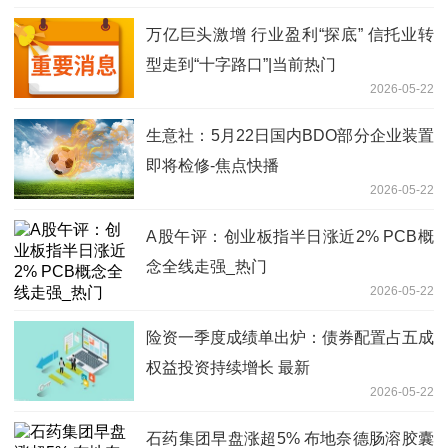
万亿巨头激增 行业盈利“探底” 信托业转
型走到“十字路口”|当前热门
2026-05-22
生意社：5月22日国内BDO部分企业装置
即将检修-焦点快播
2026-05-22
A股午评：创业板指半日涨近2% PCB概
念全线走强_热门
2026-05-22
险资一季度成绩单出炉：债券配置占五成
权益投资持续增长 最新
2026-05-22
石药集团早盘涨超5% 布地奈德肠溶胶囊