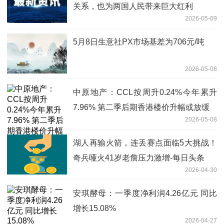
关系，也为两国人民带来巨大红利
2026-05-09
5月8日生意社PX市场基差为706元/吨
2026-05-08
中原地产：CCL按周升0.24%今年累升
7.96% 第二季后期香港楼价升幅或放缓
2026-05-08
湖人再输火箭，连丢赛点面临5大挑战！
奇兵哑火41岁老詹压力激增-每日头条
2026-04-30
安琪酵母：一季度净利润4.26亿元 同比
增长15.08%
2026-04-27