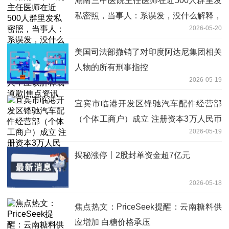
湖南三甲医院主任医师在近500人群里发
私密照，当事人：系误发，没什么解释，
2026-05-20
群友：群成员多为专家学者和文化领域名
人，应该解释或道歉|焦点资讯
美国司法部撤销了对印度阿达尼集团相关
人物的所有刑事指控
2026-05-19
宜宾市临港开发区锋驰汽车配件经营部
（个体工商户）成立 注册资本3万人民币
2026-05-19
_今日看点
揭秘涨停丨2股封单资金超7亿元
2026-05-18
焦点热文：PriceSeek提醒：云南糖料供
应增加 白糖价格承压