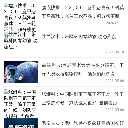
焦点快播：3-2，3-0！意甲悲喜夜！科莫
罗马赢球，米兰三轮不胜，积分榜更新
2026-05-11
陕西汉中：朱鹮林间育幼雏-动态焦点
2026-05-10
前沿热点:养老院老太太被水饺噎死，工
作人员收拾遗物惊呼：她竟如此尊贵
2026-05-09
张继科：中国队到不了赢了不正常、输了
正常的时候；刘队医人很好_当前看点
2026-05-09
老挝官员：老中铁路不仅象征着两国友好