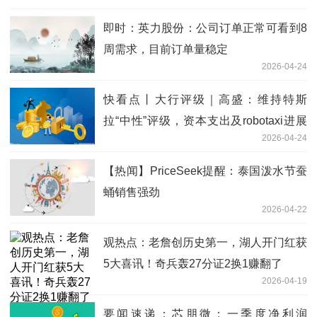
即时：英力股份：公司订单正常可看到8
周需求，目前订单量稳定
2026-04-24
快看点丨大行评级｜高盛：维持特斯
拉“中性”评级，资本支出及robotaxi进展
2026-04-24
放缓为主要风险
【热闻】PriceSeek提醒：泰国泼水节蚕
蛹销售强劲
2026-04-22
观热点：老詹创历史第一，湖人开门红获
5大喜讯！奇兵轰27分证2换1赚翻了
2026-04-19
要闻速递：芯朋微：一季度净利润