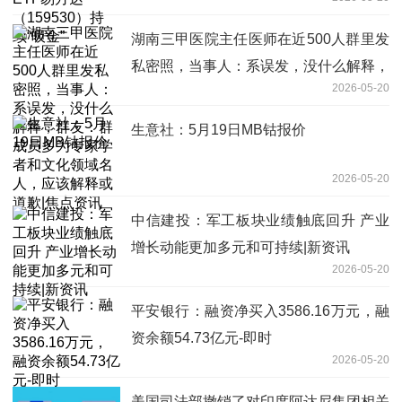
湖南三甲医院主任医师在近500人群里发
私密照，当事人：系误发，没什么解释，
2026-05-20
群友：群成员多为专家学者和文化领域名
人，应该解释或道歉|焦点资讯
生意社：5月19日MB钴报价
2026-05-20
中信建投：军工板块业绩触底回升 产业
增长动能更加多元和可持续|新资讯
2026-05-20
平安银行：融资净买入3586.16万元，融
资余额54.73亿元-即时
2026-05-20
美国司法部撤销了对印度阿达尼集团相关