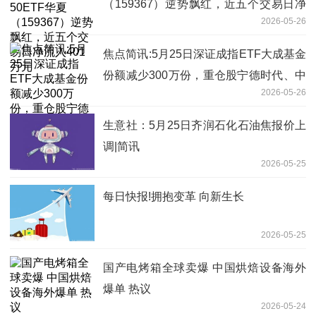
（159367）逆势飘红，近五个交易日净
2026-05-26
流入401万元
焦点简讯:5月25日深证成指ETF大成基金
份额减少300万份，重仓股宁德时代、中
2026-05-26
际旭创、新易盛
生意社：5月25日齐润石化石油焦报价上
调|简讯
2026-05-25
每日快报!拥抱变革 向新生长
2026-05-25
国产电烤箱全球卖爆 中国烘焙设备海外
爆单 热议
2026-05-24