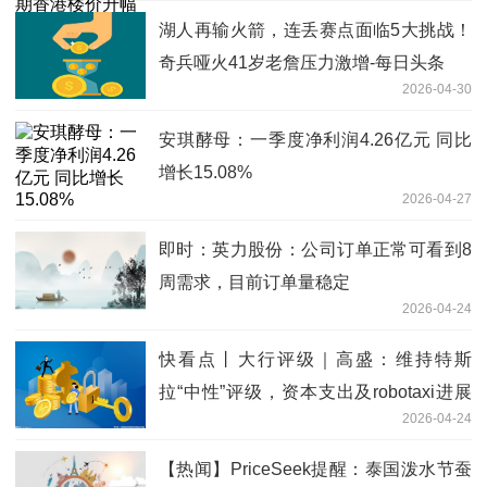
湖人再输火箭，连丢赛点面临5大挑战！
奇兵哑火41岁老詹压力激增-每日头条
2026-04-30
安琪酵母：一季度净利润4.26亿元 同比
增长15.08%
2026-04-27
即时：英力股份：公司订单正常可看到8
周需求，目前订单量稳定
2026-04-24
快看点丨大行评级｜高盛：维持特斯
拉“中性”评级，资本支出及robotaxi进展
2026-04-24
放缓为主要风险
【热闻】PriceSeek提醒：泰国泼水节蚕