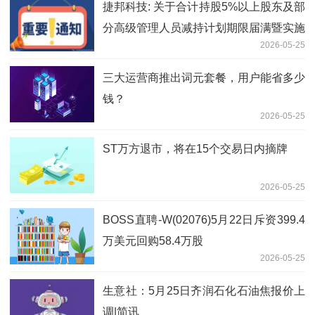
捷邦科技: 关于合计持股5%以上股东及部
分高级管理人员减持计划期限届满暨实施
2026-05-25
结果的公告
三大运营商推出词元套餐，用户能省多少
钱？
2026-05-25
ST万方退市，将在15个交易日内摘牌
2026-05-25
BOSS直聘-W(02076)5月22日斥资399.4
万美元回购58.4万股
2026-05-25
生意社：5月25日齐润石化石油焦报价上
调|简讯