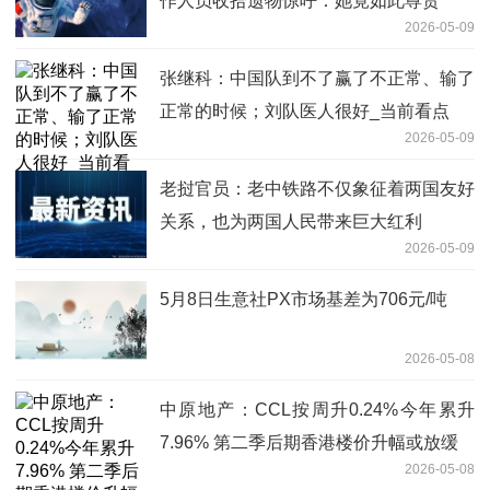
作人员收拾遗物惊呼：她竟如此尊贵
2026-05-09
张继科：中国队到不了赢了不正常、输了
正常的时候；刘队医人很好_当前看点
2026-05-09
老挝官员：老中铁路不仅象征着两国友好
关系，也为两国人民带来巨大红利
2026-05-09
5月8日生意社PX市场基差为706元/吨
2026-05-08
中原地产：CCL按周升0.24%今年累升
7.96% 第二季后期香港楼价升幅或放缓
2026-05-08