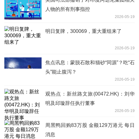
人物的所有刑事指控
2026-05-19
明日复牌，300069，重大重组来了
2026-05-19
焦点讯息：蒙脱石散和猫砂“同源”？吃“石
头”能止腹泻？
2026-05-19
观热点：新丝路文旅(00472.HK)：刘华
明及邱璇辞任执行董事
2026-05-19
周黑鸭回购83万股 金额129万港元 每日
消息