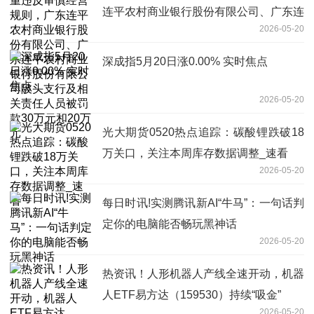
连平农村商业银行股份有限公司、广东连
2026-05-20
平农村商业银行股份有限公司陂头支行及
相关责任人员被罚款30万元和20万元
深成指5月20日涨0.00% 实时焦点
2026-05-20
光大期货0520热点追踪：碳酸锂跌破18
万关口，关注本周库存数据调整_速看
2026-05-20
每日时讯!实测腾讯新AI“牛马”：一句话判
定你的电脑能否畅玩黑神话
2026-05-20
热资讯！人形机器人产线全速开动，机器
人ETF易方达（159530）持续“吸金”
2026-05-20