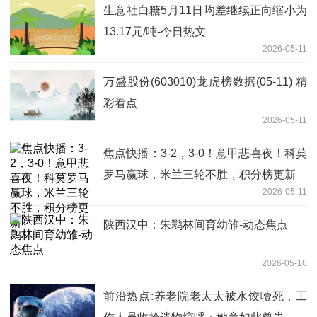
生意社白糖5月11日均差继续正向缩小为
13.17元/吨-今日热文
2026-05-11
万盛股份(603010)龙虎榜数据(05-11) 精
彩看点
2026-05-11
焦点快播：3-2，3-0！意甲悲喜夜！科莫
罗马赢球，米兰三轮不胜，积分榜更新
2026-05-11
陕西汉中：朱鹮林间育幼雏-动态焦点
2026-05-10
前沿热点:养老院老太太被水饺噎死，工