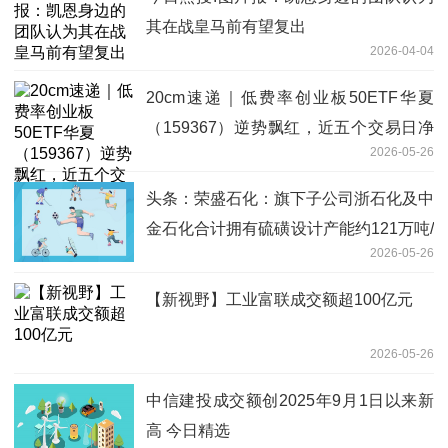
其在战皇马前有望复出
2026-04-04
20cm速递｜低费率创业板50ETF华夏
（159367）逆势飘红，近五个交易日净
2026-05-26
流入401万元
头条：荣盛石化：旗下子公司浙石化及中
金石化合计拥有硫磺设计产能约121万吨/
2026-05-26
年
【新视野】工业富联成交额超100亿元
2026-05-26
中信建投成交额创2025年9月1日以来新
高 今日精选