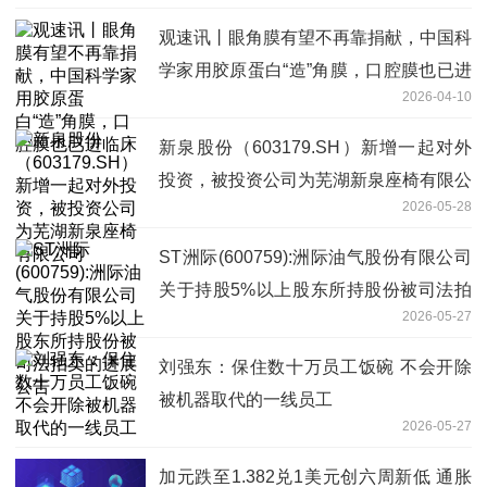
观速讯丨眼角膜有望不再靠捐献，中国科
学家用胶原蛋白“造”角膜，口腔膜也已进
2026-04-10
临床
新泉股份（603179.SH）新增一起对外
投资，被投资公司为芜湖新泉座椅有限公
2026-05-28
司
ST洲际(600759):洲际油气股份有限公司
关于持股5%以上股东所持股份被司法拍
2026-05-27
卖的进展公告
刘强东：保住数十万员工饭碗 不会开除
被机器取代的一线员工
2026-05-27
加元跌至1.382兑1美元创六周新低 通胀