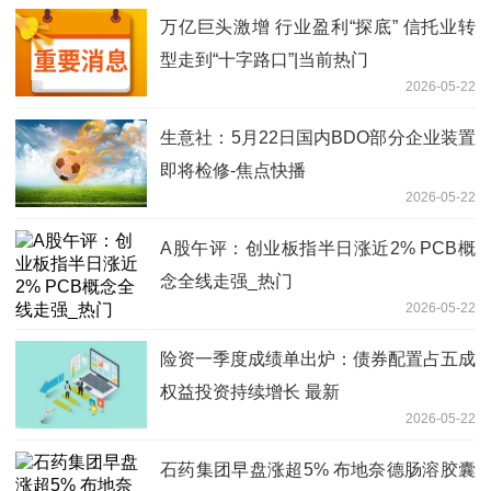
万亿巨头激增 行业盈利“探底” 信托业转
型走到“十字路口”|当前热门
2026-05-22
生意社：5月22日国内BDO部分企业装置
即将检修-焦点快播
2026-05-22
A股午评：创业板指半日涨近2% PCB概
念全线走强_热门
2026-05-22
险资一季度成绩单出炉：债券配置占五成
权益投资持续增长 最新
2026-05-22
石药集团早盘涨超5% 布地奈德肠溶胶囊