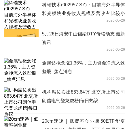
科瑞技术(002957.SZ)：目前海外半导体
和光模块业务收入规模及营收占比较小
2026-05-26
焦点短讯
5月26日海安中山锦纶DTY价格动态 最新
资讯
2026-05-26
金属钴概念涨1.36%，主力资金净流入这
些股_焦点消息
2026-05-26
机构席位卖出863.64万 北交所上市公司
朗信电气登龙虎榜|每日热议
2026-05-26
20cm速递｜低费率创业板50ETF华夏