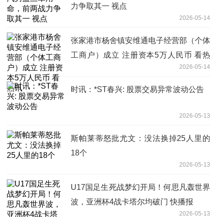
力争取其一 视点
2026-05-14
张家港市杨舍镇安维通电子经营部（个体
工商户）成立 注册资本5万人民币 看热
2026-05-14
讯
时讯：*ST春兴: 股票交易异常波动公告
2026-05-13
斯帕莱蒂怒批尤文：没法换掉25人里的
18个
2026-05-13
U17国足生死战梦幻开局！何思凡轰世界
波，亚洲杯4战卡塔尔均破门 快播报
2026-05-13