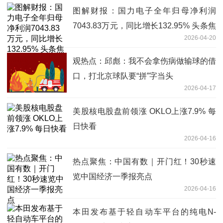
图解财报：国力电子全年归母净利润
7043.83万元，同比增长132.95% 头条焦
2026-04-20
点
观热点：邱彪：我不会拿伤病做输球的借
口，打北京球队要“拼”字当头
2026-04-17
美股核电股盘前领涨 OKLO上涨7.9% 每
日快看
2026-04-16
热点聚焦：中国有数｜开门红！30秒速
览中国经济一季报亮点
2026-04-16
本田发布基于轻自动车平台的纯电N-