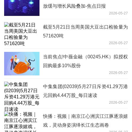
放缓与增长风险叠加-焦点日报
2026-05-27
截至5月21日当周美国大豆出口检验量为
571620吨
2026-05-27
当前焦点!中薇金融（00245.HK）拟授权
回购最多10%股份
2026-05-27
中集集团(02039)5月27日斥资41.29万港
元回购4.44万股_每日速读
2026-05-27
快播：视频｜南京江心洲滨江江豚逐浪嬉
戏，灵动身姿演绎长江生态画卷