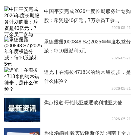
中国平安完成2026年度长期服务计划购
股：斥资超40亿元，7万余员工参与
2026-05-21
承德露露(000848.SZ)2025年年度权益分
派：每10股派利5元
2026-05-21
追光丨在海拔4718米的纳木错徒步，是
什么体验？
2026-05-21
焦点报道:哥伦比亚驱逐玻利维亚大使
2026-05-21
热议:强降雨致灾毁阻断多发 湖南正全力