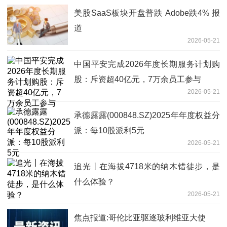
美股SaaS板块开盘普跌 Adobe跌4% 报
道
2026-05-21
中国平安完成2026年度长期服务计划购
股：斥资超40亿元，7万余员工参与
2026-05-21
承德露露(000848.SZ)2025年年度权益分
派：每10股派利5元
2026-05-21
追光丨在海拔4718米的纳木错徒步，是
什么体验？
2026-05-21
焦点报道:哥伦比亚驱逐玻利维亚大使