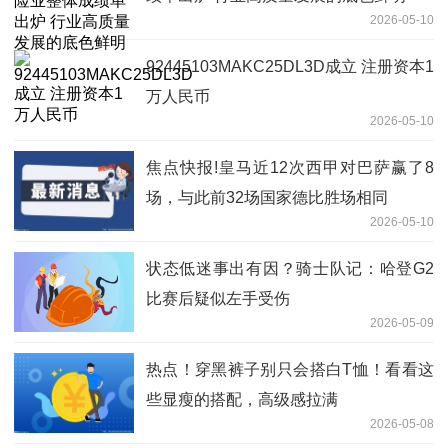
2026-05-10
92445103MAKC25DL3D成立 注册资本1
万人民币
2026-05-10
焦点快报!皇马近12次西甲对巴萨赢了8
场，与此前32场国家德比胜场相同
2026-05-10
状态低迷事出有因？骑士队记：哈登G2
比赛后疑似左手受伤
2026-05-09
热点！穿黑裤子别只会搭白T恤！看看这
些显瘦的搭配，高级感拉满
2026-05-08