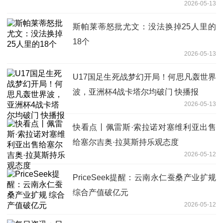
2026-05-13
斯帕莱蒂怒批尤文：没法换掉25人里的
18个
2026-05-13
U17国足生死战梦幻开局！何思凡轰世界
波，亚洲杯4战卡塔尔均破门 快播报
2026-05-13
快看点丨佩雷斯·索拉诺对塞维利亚出售
给塞尔吉奥·拉莫斯持乐观态度
2026-05-12
PriceSeek提醒：云南永仁蚕桑产业扩规
综合产值破亿元
2026-05-12