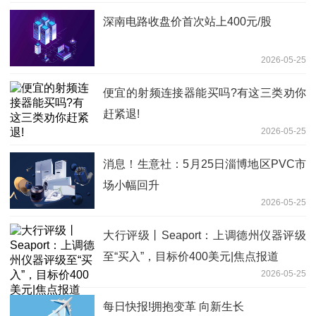
深南电路收盘价首次站上400元/股
2026-05-25
便宜的射频连接器能买吗?有这三类劝你
赶紧退!
2026-05-25
消息！生意社：5月25日淄博地区PVC市
场小幅回升
2026-05-25
大行评级丨Seaport：上调德州仪器评级
至“买入”，目标价400美元|焦点报道
2026-05-25
每日快报!拥抱变革 向新生长