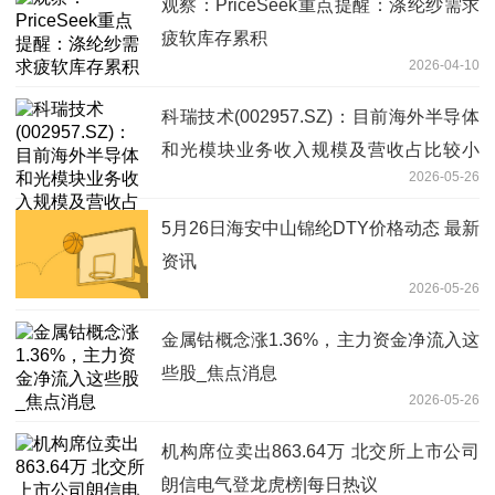
观察：PriceSeek重点提醒：涤纶纱需求
疲软库存累积
2026-04-10
科瑞技术(002957.SZ)：目前海外半导体
和光模块业务收入规模及营收占比较小
2026-05-26
焦点短讯
5月26日海安中山锦纶DTY价格动态 最新
资讯
2026-05-26
金属钴概念涨1.36%，主力资金净流入这
些股_焦点消息
2026-05-26
机构席位卖出863.64万 北交所上市公司
朗信电气登龙虎榜|每日热议