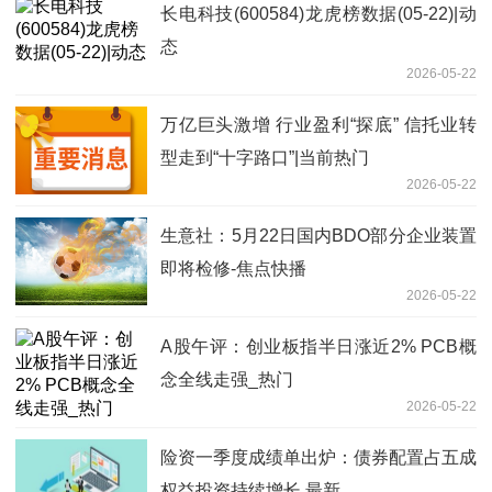
长电科技(600584)龙虎榜数据(05-22)|动
态
2026-05-22
万亿巨头激增 行业盈利“探底” 信托业转
型走到“十字路口”|当前热门
2026-05-22
生意社：5月22日国内BDO部分企业装置
即将检修-焦点快播
2026-05-22
A股午评：创业板指半日涨近2% PCB概
念全线走强_热门
2026-05-22
险资一季度成绩单出炉：债券配置占五成
权益投资持续增长 最新