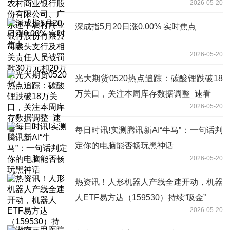
2026-05-20
平农村商业银行股份有限公司陂头支行及
相关责任人员被罚款30万元和20万元
深成指5月20日涨0.00% 实时焦点
2026-05-20
光大期货0520热点追踪：碳酸锂跌破18
万关口，关注本周库存数据调整_速看
2026-05-20
每日时讯!实测腾讯新AI“牛马”：一句话判
定你的电脑能否畅玩黑神话
2026-05-20
热资讯！人形机器人产线全速开动，机器
人ETF易方达（159530）持续“吸金”
2026-05-20