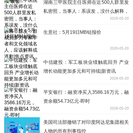
湖南三甲医院主任医师在近500人群里发
私密照，当事人：系误发，没什么解释，
2026-05-20
群友：群成员多为专家学者和文化领域名
人，应该解释或道歉|焦点资讯
生意社：5月19日MB钴报价
2026-05-20
中信建投：军工板块业绩触底回升 产业
增长动能更加多元和可持续|新资讯
2026-05-20
平安银行：融资净买入3586.16万元，融
资余额54.73亿元-即时
2026-05-20
美国司法部撤销了对印度阿达尼集团相关
人物的所有刑事指控