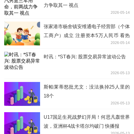
力争取其一 视点
2026-05-14
张家港市杨舍镇安维通电子经营部（个体
工商户）成立 注册资本5万人民币 看热
2026-05-14
讯
时讯：*ST春兴: 股票交易异常波动公告
2026-05-13
斯帕莱蒂怒批尤文：没法换掉25人里的
18个
2026-05-13
U17国足生死战梦幻开局！何思凡轰世界
波，亚洲杯4战卡塔尔均破门 快播报
2026-05-13