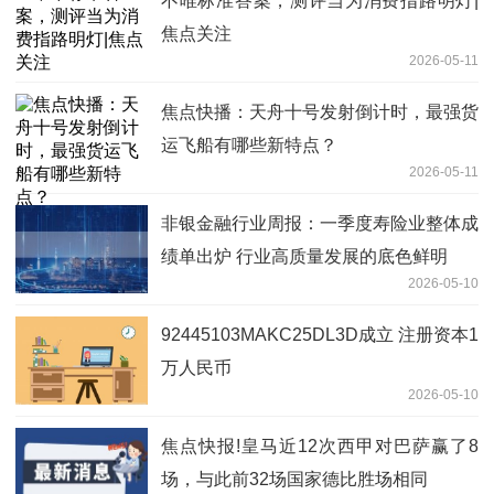
不唯标准答案，测评当为消费指路明灯|
焦点关注
2026-05-11
焦点快播：天舟十号发射倒计时，最强货
运飞船有哪些新特点？
2026-05-11
非银金融行业周报：一季度寿险业整体成
绩单出炉 行业高质量发展的底色鲜明
2026-05-10
92445103MAKC25DL3D成立 注册资本1
万人民币
2026-05-10
焦点快报!皇马近12次西甲对巴萨赢了8
场，与此前32场国家德比胜场相同