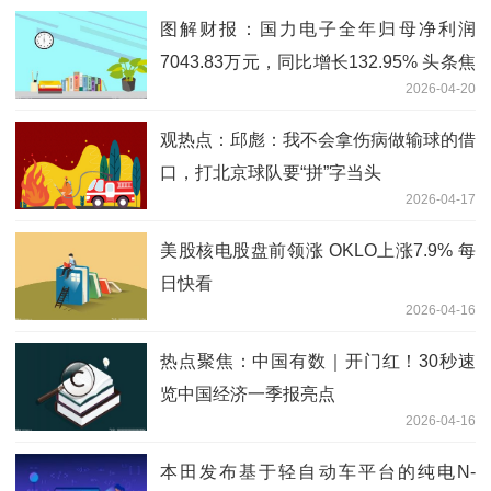
图解财报：国力电子全年归母净利润
7043.83万元，同比增长132.95% 头条焦
2026-04-20
点
观热点：邱彪：我不会拿伤病做输球的借
口，打北京球队要“拼”字当头
2026-04-17
美股核电股盘前领涨 OKLO上涨7.9% 每
日快看
2026-04-16
热点聚焦：中国有数｜开门红！30秒速
览中国经济一季报亮点
2026-04-16
本田发布基于轻自动车平台的纯电N-