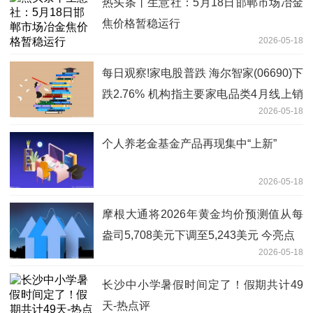
热头条丨生意社：5月18日邯郸市场冶金
焦价格暂稳运行
2026-05-18
每日观察!家电股普跌 海尔智家(06690)下
跌2.76% 机构指主要家电品类4月线上销
2026-05-18
售持续承压
个人养老金基金产品再现集中“上新”
2026-05-18
摩根大通将2026年黄金均价预测值从每
盎司5,708美元下调至5,243美元 今亮点
2026-05-18
长沙中小学暑假时间定了！假期共计49
天-热点评