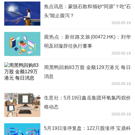
焦点讯息：蒙脱石散和猫砂“同源”？吃“石
头”能止腹泻？
2026-05-19
观热点：新丝路文旅(00472.HK)：刘华
明及邱璇辞任执行董事
2026-05-19
周黑鸭回购83万股 金额129万港元 每日
消息
2026-05-19
生意社：5月19日鑫岳集团环氧氯丙烷价
格动态
2026-05-19
5月19日涨停复盘：122只股涨停 宝鼎科