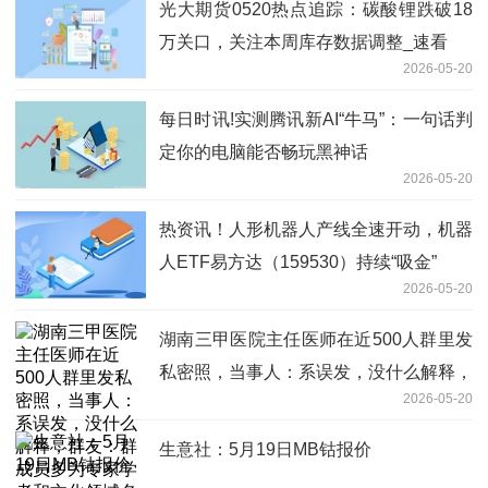
光大期货0520热点追踪：碳酸锂跌破18
万关口，关注本周库存数据调整_速看
2026-05-20
每日时讯!实测腾讯新AI“牛马”：一句话判
定你的电脑能否畅玩黑神话
2026-05-20
热资讯！人形机器人产线全速开动，机器
人ETF易方达（159530）持续“吸金”
2026-05-20
湖南三甲医院主任医师在近500人群里发
私密照，当事人：系误发，没什么解释，
2026-05-20
群友：群成员多为专家学者和文化领域名
人，应该解释或道歉|焦点资讯
生意社：5月19日MB钴报价