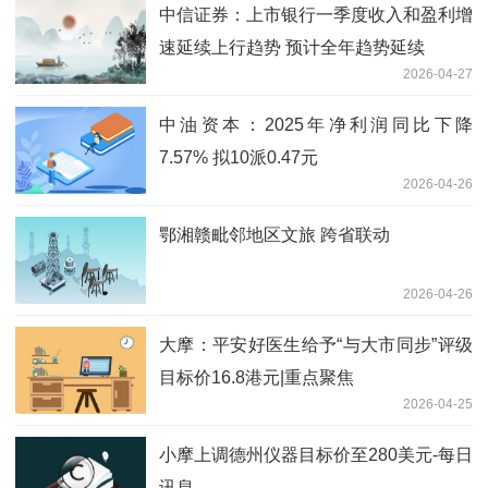
中信证券：上市银行一季度收入和盈利增
速延续上行趋势 预计全年趋势延续
2026-04-27
中油资本：2025年净利润同比下降
7.57% 拟10派0.47元
2026-04-26
鄂湘赣毗邻地区文旅 跨省联动
2026-04-26
大摩：平安好医生给予“与大市同步”评级
目标价16.8港元|重点聚焦
2026-04-25
小摩上调德州仪器目标价至280美元-每日
讯息