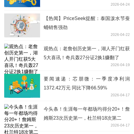
2026-04-24
放缓为主要风险
【热闻】PriceSeek提醒：泰国泼水节蚕
蛹销售强劲
2026-04-22
观热点：老詹创历史第一，湖人开门红获
5大喜讯！奇兵轰27分证2换1赚翻了
2026-04-19
要闻速递：芯朋微：一季度净利润
1372.42万元 同比下降66.59%
2026-04-17
今头条！生涯每一年都场均得分20+！詹
姆斯23次历史第一，杜兰特18次第二
2026-04-17