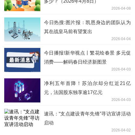
多少？（2026年4月8日）
2026-04-08
今日热搜:图片报：凯恩身边的团队认为
其在战皇马前有望复出
2026-04-04
今日播报!新华视点丨繁花绘春景 多元促
消费——解码春日经济新图景
2026-04-03
净利五年首降！苏泊尔却分红近21亿
元，法国股东独享逾17亿元
2026-04-03
速讯：“支点建设青年先锋”寻访宣讲活动
启动
2026-04-02