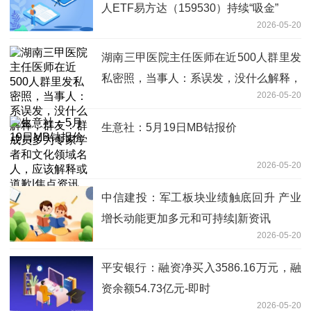
人ETF易方达（159530）持续“吸金”
2026-05-20
湖南三甲医院主任医师在近500人群里发
私密照，当事人：系误发，没什么解释，
2026-05-20
群友：群成员多为专家学者和文化领域名
人，应该解释或道歉|焦点资讯
生意社：5月19日MB钴报价
2026-05-20
中信建投：军工板块业绩触底回升 产业
增长动能更加多元和可持续|新资讯
2026-05-20
平安银行：融资净买入3586.16万元，融
资余额54.73亿元-即时
2026-05-20