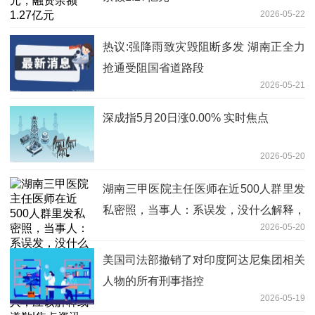
2026-05-22
热议:强降雨致灾毁阻断多发 湖南正全力
抢通受阻国省道路段
2026-05-21
深成指5月20日涨0.00% 实时焦点
2026-05-20
湖南三甲医院主任医师在近500人群里发
私密照，当事人：系误发，没什么解释，
2026-05-20
群友：群成员多为专家学者和文化领域名
人，应该解释或道歉|焦点资讯
美国司法部撤销了对印度阿达尼集团相关
人物的所有刑事指控
2026-05-19