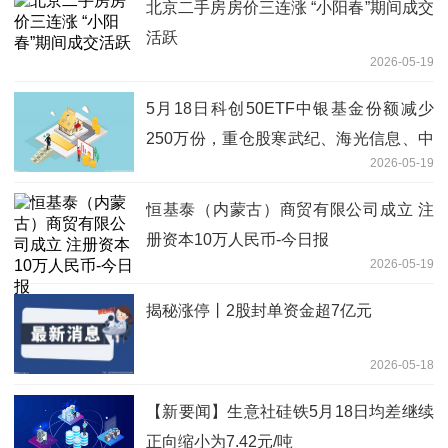
北京二手房房价三连涨 “小阳春”期间成交
活跃
2026-05-19
5月18日科创50ETF中银基金份额减少
250万份，重仓股寒武纪、海光信息、中
2026-05-19
芯国际
恒基泰（内蒙古）商贸有限公司成立 注
册资本10万人民币-今日报
2026-05-19
揭秘涨停丨2股封单资金超7亿元
2026-05-18
【新要闻】生意社硅铁5月18日均差继续
正向缩小为7.42元/吨