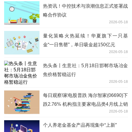
热资讯！中控技术与浪潮信息正式签署战
略合作协议
2026-05-18
量化策略火热延续！华夏旗下一只基
金“一日售罄”，单日吸金超150亿元
2026-05-18
热头条丨生意社：5月18日邯郸市场冶金
焦价格暂稳运行
2026-05-18
每日观察!家电股普跌 海尔智家(06690)下
跌2.76% 机构指主要家电品类4月线上销
2026-05-18
售持续承压
个人养老金基金产品再现集中“上新”