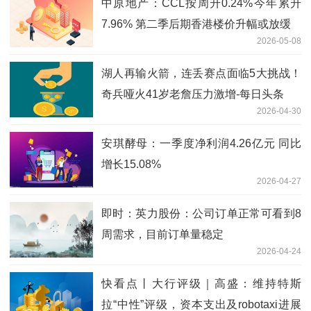
中原地产：CCL按周升0.24%今年累升
7.96% 第二季后期香港楼价升幅或放缓
2026-05-08
湖人再输火箭，连丢赛点面临5大挑战！
奇兵哑火41岁老詹压力激增-每日头条
2026-04-30
安琪酵母：一季度净利润4.26亿元 同比
增长15.08%
2026-04-27
即时：英力股份：公司订单正常可看到8
周需求，目前订单量稳定
2026-04-24
快看点丨大行评级｜高盛：维持特斯
拉“中性”评级，资本支出及robotaxi进展