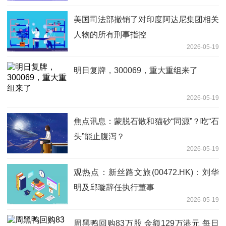
美国司法部撤销了对印度阿达尼集团相关
人物的所有刑事指控
2026-05-19
明日复牌，300069，重大重组来了
2026-05-19
焦点讯息：蒙脱石散和猫砂“同源”？吃“石
头”能止腹泻？
2026-05-19
观热点：新丝路文旅(00472.HK)：刘华
明及邱璇辞任执行董事
2026-05-19
周黑鸭回购83万股 金额129万港元 每日