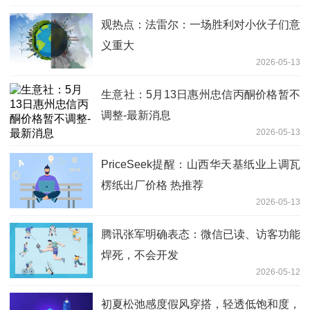
观热点：法雷尔：一场胜利对小伙子们意
义重大
2026-05-13
生意社：5月13日惠州忠信丙酮价格暂不
调整-最新消息
2026-05-13
PriceSeek提醒：山西华天基纸业上调瓦
楞纸出厂价格 热推荐
2026-05-13
腾讯张军明确表态：微信已读、访客功能
焊死，不会开发
2026-05-12
初夏松弛感度假风穿搭，轻透低饱和度，