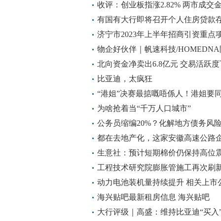
收评：创业板指涨2.82% 两市成
有国有大行即将召开个人住房贷款
济宁市2023年上半年招商引资重
户外家具生产项目
物企好伙伴｜帆速科技/HOMEDN
方案为家装家居赋能
北向资金净卖出6.8亿元 交易活跃
比亚迪，太疯狂
“港姐”决赛最掂嘅唔係人！港姐要同
播即时出字幕获赞~科技元素全程抢
为啥抢着当“千万人口城市”
公务员缩编20%？化解地方债务风
都在去地产化，这家安徽高速公路
生意社：预计短期棉价仍保持高位震
单下达情况
工程技术研究院膨胀管施工再次刷
动力电池装机量持续提升 相关上市
海兴贴吧最新租房信息 海兴贴吧
大行评级｜高盛：维持比亚迪“买入”