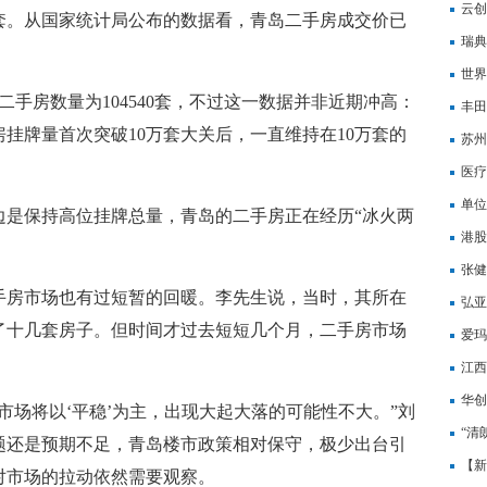
深？
云创
4套。从国家统计局公布的数据看，青岛二手房成交价已
中的
瑞典
倒计
世界
二手房数量为104540套，不过这一数据并非近期冲高：
丰田
房挂牌量首次突破10万套大关后，一直维持在10万套的
苏州
苏州
医疗
ET
单位
边是保持高位挂牌总量，青岛的二手房正在经历“冰火两
港股
息称
张健
手房市场也有过短暂的回暖。李先生说，当时，其所在
城市
弘亚
了十几套房子。但时间才过去短短几个月，二手房市场
ETF
爱玛
占先
江西
华创
市场将以‘平稳’为主，出现大起大落的可能性不大。”刘
“清
题还是预期不足，青岛楼市政策相对保守，极少出台引
【新
对市场的拉动依然需要观察。