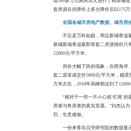
花180多万元购买后又进行了精装修
套房源在挂牌价上多次降价后以175
全国各城市房地产数据、城市房
不仅是万科如园，周边新城香溢
新城新城香溢紫郡有套二房源报价只有
22000元/平方米。
房价大幅下跌的现象，在西海岸
套二居室成交价5800元/平方米，颇
方米左右，2018年高峰期达到了120
“相对于一些一不小心就‘烂尾’
房者与售房者的真实意愿。”刘杰认
烈，生意难做。
一份来青岛贝壳研究院的数据显示，