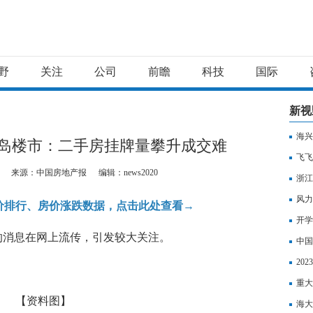
野
关注
公司
前瞻
科技
国际
新视
海兴
青岛楼市：二手房挂牌量攀升成交难
飞飞
来源：中国房地产报
编辑：news2020
浙江
风力
价排行、房价涨跌数据，点击此处查看→
开学
的消息在网上流传，引发较大关注。
中国
险新
20
背景
重大
【资料图】
海大