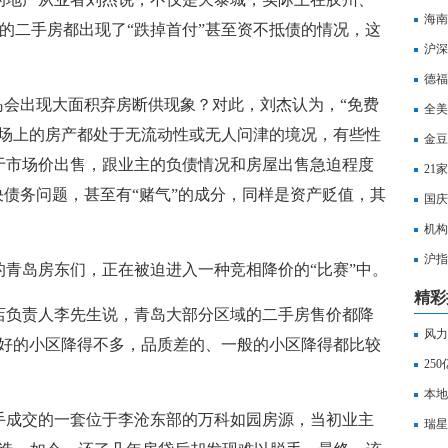
海南
年入手的二手房都出现了“跌掉首付”甚至资不抵债的情况，这
沪深
打击
德福
岛会出现大面积弃房断供现象？对此，刘杰认为，“免费
全美
市场上的房产都处于无流动性或无人问津的境况，有些性
金豆
于市场价出售，跟业主的负债情况和房屋出售急迫程度
21
决债务问题，甚至有“赌气”的成分，同样是资产贬值，其
国庆
机构
沪指
青岛房东们，正在被迫进入一种竞相降价的“比赛”中。
水
精彩
店负责人李先生说，青岛大部分区域的二手房售价都降
风力
质好的小区降得不多，品质差的、一般的小区降得都比较
25
本地
手成交的一套位于李沧东部的万科如园房源，当初业主
瑞星