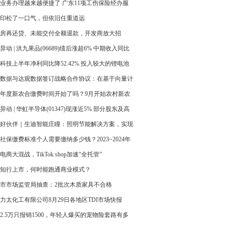
化研产销实力夯实发展底座
业务办理越来越便捷了 广东11项工伤保险经办服
现“全省通办”
印松了一口气，但依旧任重道远
房再还贷、未能交付全额退款，开发商放大招
异动 | 洪九果品(06689)绩后涨超6% 中期收入同比
20% 经营活动现金流持续优化
科技上半年净利同比降52.42% 投入较大的锂电池
如何发展受关注
数据与达观数据签订战略合作协议：在基于向量计
体机的大模型等领域开展战略合作
24年度新农合缴费时间开始了吗？9月开始农村新农
费标准是多少？
异动 | 华虹半导体(01347)现涨近5% 部分股东及高
增持公司A股股份 盘后将发业绩
好伙伴｜生迪智能庄瞳：照明节能解决方案，实现
0%-90%
社保缴费标准个人需要缴纳多少钱？2023~2024年
社保缴费多少钱一个月
电商大混战，TikTok shop加速“全托管”
知行上市，何时能跑通商业模式？
市市场监管局抽查：2批次木质家具不合格
力太化工有限公司8月29日各地区TDI市场快报
2.5万只报销1500，年轻人爆买的宠物险套路有多