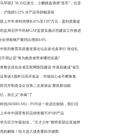
台
马早报】58.35亿港元，小鹏接盘滴滴“造车”；比亚
上最大并购案来了；董明珠怒斥员工吃着碗里看着
：沪指跌0.22% 水产品等跌幅居前
；家乐福广深门店已全部关闭...
肤上半年净利润增长41%至1597万元：盈利质量提
资产状况稳健
药监局召开中药材GAP监督实施示范建设工作推进
份全球粗钢产量同比增加6.6%
中医药教育高质量发展论坛在多伦多举行 张伯礼
中西医结合
房不用认贷”将为购房者带来哪些实惠?
将整合优化全省互联网医院建设 年底前建成“省互
总医院”
证券谈A股昨日高开低走：市场信心会不断恢复
部召开制造业企业第二次座谈会 聚焦新动能
00亿，孙正义“杀疯”了
科技(603083.SH)：PON这一块还比较稳，我们没
得现在在北美有什么PON的价格战
23上半年中国零售药店销售额TOP100产品
华为百万年薪创业，“天才少年”稚晖君获比亚迪押
危机解除！恒大进入债务重组关键期