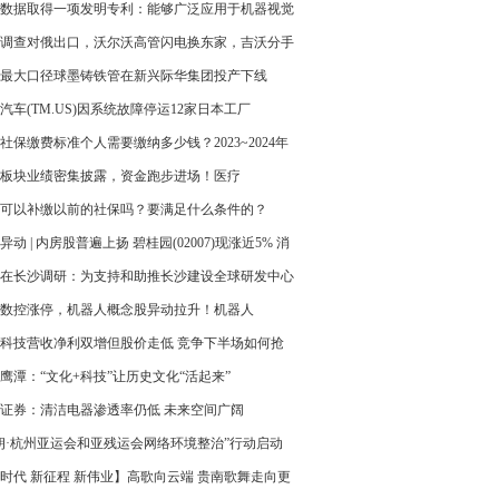
数据取得一项发明专利：能够广泛应用于机器视觉
目标分割场景
调查对俄出口，沃尔沃高管闪电换东家，吉沃分手
时？
最大口径球墨铸铁管在新兴际华集团投产下线
汽车(TM.US)因系统故障停运12家日本工厂
社保缴费标准个人需要缴纳多少钱？2023~2024年
社保缴费多少钱一个月
板块业绩密集披露，资金跑步进场！医疗
F(512170)融资余额历史首次突破10亿元大关
可以补缴以前的社保吗？要满足什么条件的？
异动 | 内房股普遍上扬 碧桂园(02007)现涨近5% 消
存量房贷利率即将下调
在长沙调研：为支持和助推长沙建设全球研发中心
广泛汇聚智慧力量
数控涨停，机器人概念股异动拉升！机器人
(562500)延续反弹
科技营收净利双增但股价走低 竞争下半场如何抢
机
鹰潭：“文化+科技”让历史文化“活起来”
证券：清洁电器渗透率仍低 未来空间广阔
朗·杭州亚运会和亚残运会网络环境整治”行动启动
时代 新征程 新伟业】高歌向云端 贵南歌舞走向更