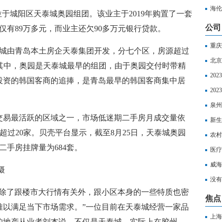
海伦
位于城阳区天泰城奥园组团。该业主于2019年购置了一套
公司
仅有89万多元，而业主还欠90多万元银行贷款。
重庆
泰城由青岛本土房企天泰集团开发，分七个区，房源超过
北京
不等。其中，奥园是天泰城最早的组团，由于奥园交付时带精
一览
20
投资的韩国客商的追捧，是青岛最早的韩国客商集中居
20
报销
泉州
交易最活跃的区域之一，市场低迷期二手房月成交量依
销比
新生
店超过20家。贝壳平台显示，截至8月25日，天泰城奥园
农村
二手房挂牌量为684套。
医疗
威海
摄
报销
没有
，除了跟楼市大行情有关外，跟小区本身的一些特质也密
焦点
难以满足当下市场需求。”一位目前在天泰城经营一家品
上海
的地产从业者刘杰说，不仅是天泰城，实际上在胶州、