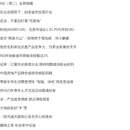
29日（周二）走势前瞻
百点长阴而下，刻意做空应受打击
还乡，不要总盯着“宅基地”
科技(603083.SH)：北美市场从2.5G PON升到10G
N，趋势非常明显，而潜在的客户也非常多
造车“两座大山”：程维终于甩包袱，何小鹏撒
续梦”
智控毛利承压仍显产品竞争力，汽零业务量价齐升
29日科创板做市商板块跌幅达2%
证券：汇聚共识再度出击 维持指数级别机会的判
23中国房地产品牌价值研究精彩回顾
季家长学生消费更理性 “智能、绿色”用具受追捧
州2023年青年人才交流活动圆满结束
乡：产业提质增效 群众增收致富
大地处处好“丰”景
：防汛减灾践初心党员齐心担使命
藏饰之美 在传承中绽放