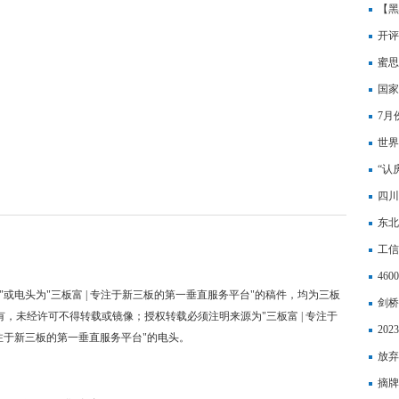
大舞
【黑
迪史
开评
锅里
蜜思
升 
国家
会
7月
世界
看好
“认
四川
联网
东北
工信
46
"或电头为"三板富 | 专注于新三板的第一垂直服务平台"的稿件，均为三板
剑桥
有，未经许可不得转载或镜像；授权转载必须注明来源为"三板富 | 专注于
有觉
20
专注于新三板的第一垂直服务平台"的电头。
放弃
宝
摘牌