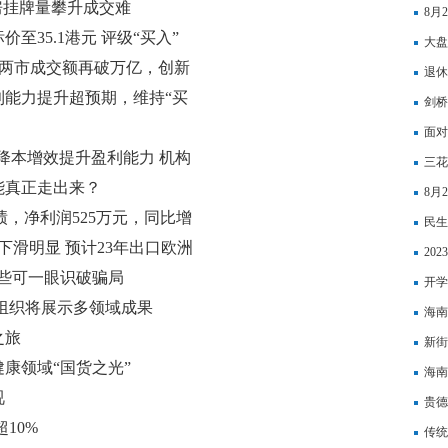
房挂牌量攀升成交难
8月
35.1港元 评级“买入”
大盘
%，两市成交额再破万亿，创新
退休
能力提升超预期，维持“买
剑桥
PO
面对
6% 降本增效提升盈利能力 机构
币“
三花
能真正走出来？
8月
度业绩，净利润525万元，同比增
民生
下滑明显 预计23年出口欧洲
断
20
这些可一眼识破骗局
开学
组织将展示多领域成果
海南
之旅
新街
康领域“国货之光”
海南
视
贵德
10%
传统