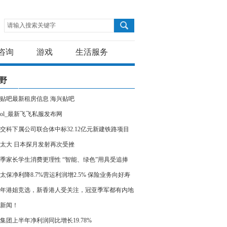
请输入搜索关键字
咨询
游戏
生活服务
野
贴吧最新租房信息 海兴贴吧
ol_最新飞飞私服发布网
交科下属公司联合体中标32.12亿元新建铁路项目
太大 日本探月发射再次受挫
季家长学生消费更理性 “智能、绿色”用具受追捧
太保净利降8.7%营运利润增2.5% 保险业务向好寿
业务价值增三成
23年港姐竞选，新香港人受关注，冠亚季军都有内地
新闻！
集团上半年净利润同比增长19.78%