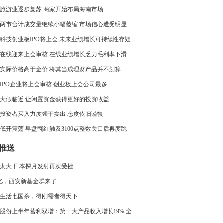
旅游业逐步复苏 商家开始布局海南市场
两市合计成交量继续小幅萎缩 市场信心遭受明显
科技创业板IPO将上会 未来业绩增长可持续性存疑
在线迎来上会审核 在线业绩增长乏力毛利率下滑
实际价格高于金价 将其当成理财产品并不划算
家IPO企业将上会审核 创业板上会公司最多
大假临近 让闲置资金获得更好的投资收益
投资者买入力度强于卖出 态度依旧谨慎
低开震荡 早盘翻红触及3100点整数关口后再度跳
推送
太大 日本探月发射再次受挫
0亿，西安新基金群来了
生活七国杀，得刚需者得天下
股份上半年营利双增：第一大产品收入增长19% 全