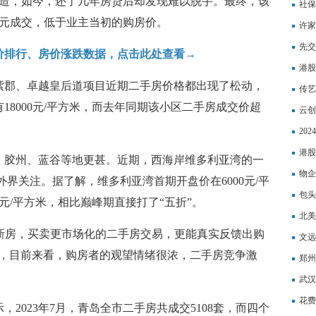
改造，如今，还了几年房贷后却发现难以脱手。最终，该
面强
社保
万元成交，低于业主当初的购房价。
务实
许家
先交
价排行、房价涨跌数据，点击此处查看→
港股
紫郡、卓越皇后道项目近期二手房价格都出现了松动，
增近
传艺
18000元/平方米，而去年同期该小区二手房成交价超
业务
云创
算一
20
合缴
港股
、胶州、蓝谷等地更甚。近期，西海岸维多利亚湾的一
管拟
物企
受外界关注。据了解，维多利亚湾首期开盘价在6000元/平
节能5
包头
00元/平方米，相比巅峰期直接打了“五折”。
包头
北美
的新房，买卖更市场化的二手房交易，更能真实反馈出购
文远
为，目前来看，购房者的观望情绪很浓，二手房竞争激
郑州
武汉
花费
2023年7月，青岛全市二手房共成交5108套，而四个