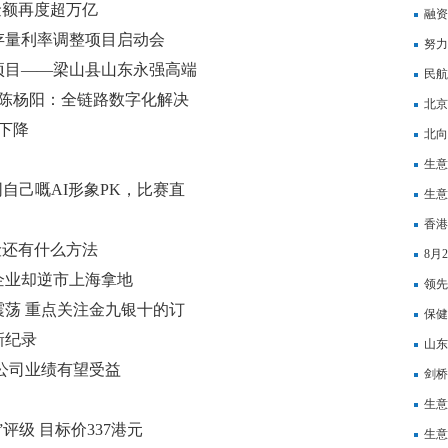
交金额再度超万亿
融资
存量利率调整项目启动会
努力
点项目——梁山县山东永强高端
民航
A陈杨阳：全链路数字化解决
力腾
北京
度下降
北向
饮料
生意
自己嘅AI形象PK，比赛直
生意
镜
香港
险还有什么方法
8月
企业却逆市上海拿地
领先
荡 重点关注金九银十的订
丰富
保健
新纪录
山东
公司业绩有望受益
剑桥
有所
生意
评级 目标价337港元
延
生意