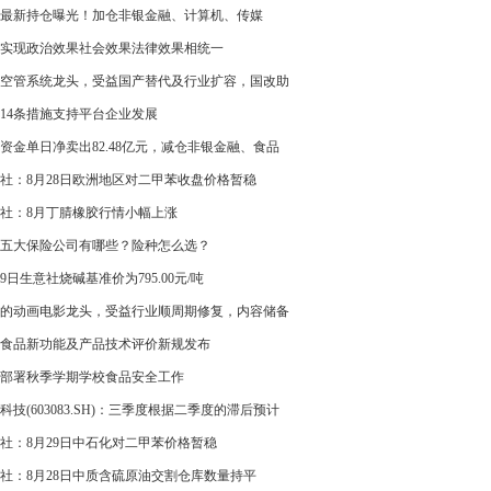
最新持仓曝光！加仓非银金融、计算机、传媒
实现政治效果社会效果法律效果相统一
空管系统龙头，受益国产替代及行业扩容，国改助
飞——8月29日研报挖矿
14条措施支持平台企业发展
资金单日净卖出82.48亿元，减仓非银金融、食品
、汽车
社：8月28日欧洲地区对二甲苯收盘价格暂稳
社：8月丁腈橡胶行情小幅上涨
五大保险公司有哪些？险种怎么选？
29日生意社烧碱基准价为795.00元/吨
的动画电影龙头，受益行业顺周期修复，内容储备
望贡献业绩弹性——8月29日研报挖矿
食品新功能及产品技术评价新规发布
部署秋季学期学校食品安全工作
科技(603083.SH)：三季度根据二季度的滞后预计
增长，但不能保证三季度本身预测的订单不再次递
社：8月29日中石化对二甲苯价格暂稳
社：8月28日中质含硫原油交割仓库数量持平