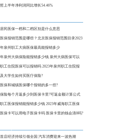
哲上半年净利润同比增长54.46%
居民医保一档和二档区别是什么意思
医保报销范围是哪些？北京医保报销范围目录2023
23年泉州职工大病医保最高能报销多少
23年泉州大病保险能报销多少钱 泉州大病医保可以
吗？
职工住院医保可以报销吗 2023年泉州职工住院报
例是多少？
及大学生如何买医疗保险?
医保和城镇医保哪个报销的多一些?
保险每个月返多少到医保卡里?可返金额计算公式
职工医保报销能报销多少钱 2023年威海职工医保
比例一览表
医保卡可以用电子医保卡吗 医保卡里的钱会清0吗?
首店经济持续引领全国 汽车消费迎来一波热潮