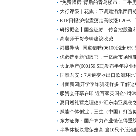
“免费赠房”背后的青岛楼市：二手
大行评级｜花旗：下调建滔集团目标价至
ETF日报|沪指震荡走高收涨1.20
药企ETF(560900)收涨2.61%
研报掘金丨国金证券：传音控股盈利
入”评级
高老师干货专辑建议收藏
港股异动 | 同道猎聘(06100)涨超
看好其增长潜力
优必选更新招股书，千亿级市场谁
大龙地产(600159.SH)发布半年
长32.93%
国泰君安：7月逆变器出口欧洲环比
金额同比增长48%
封面新闻|开学季诈骗花样多 了解
服贸会开幕在即 近百家英国企业和
夏日巡礼营之理德外汇东南亚奥秘
赋能个体创业，三生（中国）打造健
东方证券：国产算力产业链值得重
半导体板块震荡走高 逾10只个股涨超