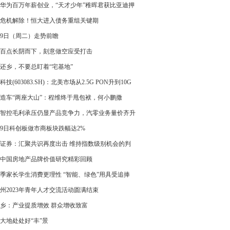
华为百万年薪创业，“天才少年”稚晖君获比亚迪押
危机解除！恒大进入债务重组关键期
29日（周二）走势前瞻
百点长阴而下，刻意做空应受打击
还乡，不要总盯着“宅基地”
科技(603083.SH)：北美市场从2.5G PON升到10G
N，趋势非常明显，而潜在的客户也非常多
造车“两座大山”：程维终于甩包袱，何小鹏撒
续梦”
智控毛利承压仍显产品竞争力，汽零业务量价齐升
29日科创板做市商板块跌幅达2%
证券：汇聚共识再度出击 维持指数级别机会的判
23中国房地产品牌价值研究精彩回顾
季家长学生消费更理性 “智能、绿色”用具受追捧
州2023年青年人才交流活动圆满结束
乡：产业提质增效 群众增收致富
大地处处好“丰”景