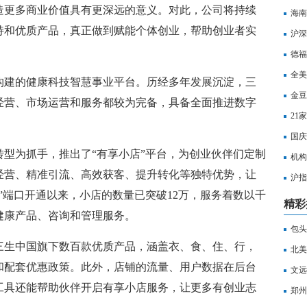
造更多商业价值具有更深远的意义。对此，公司将持续
海南
持和优质产品，真正做到赋能个体创业，帮助创业者实
沪深
打击
德福
全美
构建的健康科技智慧事业平台。历经多年发展沉淀，三
金豆
经营、市场运营和服务都较为完备，具备全面推进数字
21
国庆
化转型为抓手，推出了“有享小店”平台，为创业伙伴们定制
机构
经营、精准引流、高效获客、提升转化等独特优势，让
沪指
”端口开通以来，小店的数量已突破12万，服务着数以千
水
精彩
健康产品、咨询和管理服务。
包头
三生中国旗下数百款优质产品，涵盖衣、食、住、行，
包头
北美
和配套优惠政策。此外，店铺的流量、用户数据在后台
文远
工具还能帮助伙伴开启有享小店服务，让更多有创业志
郑州