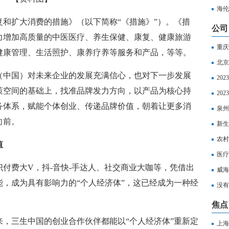
海伦
和扩大消费的措施》（以下简称“《措施》”）。《措
公司
力增加高质量的中医医疗、养生保健、康复、健康旅游
重庆
健康管理、生活照护、康养疗养等服务和产品，等等。
北京
（中国）对未来企业的发展充满信心，也对下一步发展
一览
20
策空间的基础上，找准品牌发力方向，以产品为核心持
20
务体系，赋能个体创业、传递品牌价值，朝着让更多消
报销
泉州
向前。
销比
新生
农村
值
医疗
付费大V，抖-音快-手达人、社交商业大咖等，凭借出
威海
，成为具有影响力的“个人经济体”，这已经成为一种经
报销
没有
焦点
，三生中国的创业合作伙伴都能以“个人经济体”重新定
上海