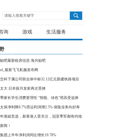
请输入搜索关键字
咨询
游戏
生活服务
野
贴吧最新租房信息 海兴贴吧
ol_最新飞飞私服发布网
交科下属公司联合体中标32.12亿元新建铁路项目
太大 日本探月发射再次受挫
季家长学生消费更理性 “智能、绿色”用具受追捧
太保净利降8.7%营运利润增2.5% 保险业务向好寿
业务价值增三成
23年港姐竞选，新香港人受关注，冠亚季军都有内地
新闻！
集团上半年净利润同比增长19.78%