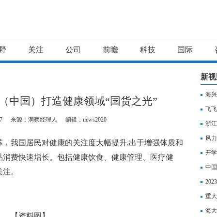
野
关注
公司
前瞻
科技
国际
新视
海兴
（中国）打造健康领域“国货之光”
飞飞
7
来源：洞察经理人
编辑：news2020
浙江
风力
苏，我国居民对健康的关注度大幅提升,出于增强体质和
开学
品消费快速增长。包括健康饮食、健康管理、医疗健
中国
关注。
险新
20
背景
重大
海大
【资料图】