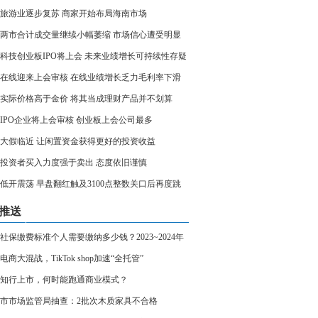
旅游业逐步复苏 商家开始布局海南市场
两市合计成交量继续小幅萎缩 市场信心遭受明显
科技创业板IPO将上会 未来业绩增长可持续性存疑
在线迎来上会审核 在线业绩增长乏力毛利率下滑
实际价格高于金价 将其当成理财产品并不划算
家IPO企业将上会审核 创业板上会公司最多
大假临近 让闲置资金获得更好的投资收益
投资者买入力度强于卖出 态度依旧谨慎
低开震荡 早盘翻红触及3100点整数关口后再度跳
推送
社保缴费标准个人需要缴纳多少钱？2023~2024年
社保缴费多少钱一个月
电商大混战，TikTok shop加速“全托管”
知行上市，何时能跑通商业模式？
市市场监管局抽查：2批次木质家具不合格