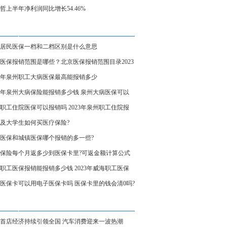
哲上半年净利润同比增长54.46%
居民医保一档和二档区别是什么意思
医保报销范围是哪些？北京医保报销范围目录2023
23年泉州职工大病医保最高能报销多少
23年泉州大病保险能报销多少钱 泉州大病医保可以
吗？
职工住院医保可以报销吗 2023年泉州职工住院报
例是多少？
及大学生如何买医疗保险?
医保和城镇医保哪个报销的多一些?
保险每个月返多少到医保卡里?可返金额计算公式
职工医保报销能报销多少钱 2023年威海职工医保
比例一览表
医保卡可以用电子医保卡吗 医保卡里的钱会清0吗?
首店经济持续引领全国 汽车消费迎来一波热潮