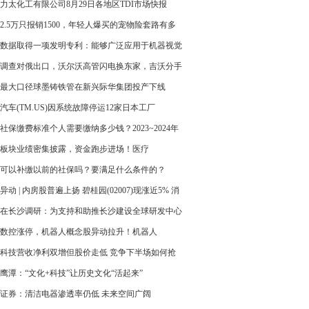
力太化工有限公司8月29日各地区TDI市场快报
2.5万只报销1500，年轻人爆买的宠物险套路有多
数据取得一项发明专利：能够广泛应用于机器视觉
目标分割场景
调查对俄出口，沃尔沃高管闪电换东家，吉沃分手
时？
最大口径球墨铸铁管在新兴际华集团投产下线
汽车(TM.US)因系统故障停运12家日本工厂
社保缴费标准个人需要缴纳多少钱？2023~2024年
社保缴费多少钱一个月
板块业绩密集披露，资金跑步进场！医疗
F(512170)融资余额历史首次突破10亿元大关
可以补缴以前的社保吗？要满足什么条件的？
异动 | 内房股普遍上扬 碧桂园(02007)现涨近5% 消
存量房贷利率即将下调
在长沙调研：为支持和助推长沙建设全球研发中心
广泛汇聚智慧力量
数控涨停，机器人概念股异动拉升！机器人
(562500)延续反弹
科技营收净利双增但股价走低 竞争下半场如何抢
机
鹰潭：“文化+科技”让历史文化“活起来”
证券：清洁电器渗透率仍低 未来空间广阔