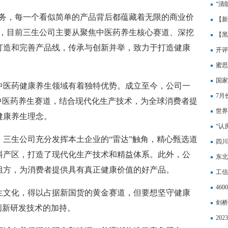
“清
任务，每一个看似简单的产品背后都蕴藏着无限的商业价
【新
到，目前三生公司主要从聚焦中医药养生核心赛道、深挖
大舞
【黑
打造和完善产品线，传承与创新并举，致力于打造健康
迪史
开评
锅里
蜜思
升 
国家
中医药健康养生领域有着独特优势。成立至今，公司一
会
7月
中医药养生赛道，结合现代化生产技术，为全球消费者提
世界
健康养生理念。
看好
“认
三生公司充分发挥本土企业的“雷达”触角，精心甄选道
四川
料产区，打造了现代化生产技术和精益体系。此外，公
联网
东北
组方，为消费者提供具有真正健康价值的好产品。
工信
46
生文化，得以占据新国货的黄金赛道，但要想坚守健康
剑桥
创新研发技术的加持。
有觉
20