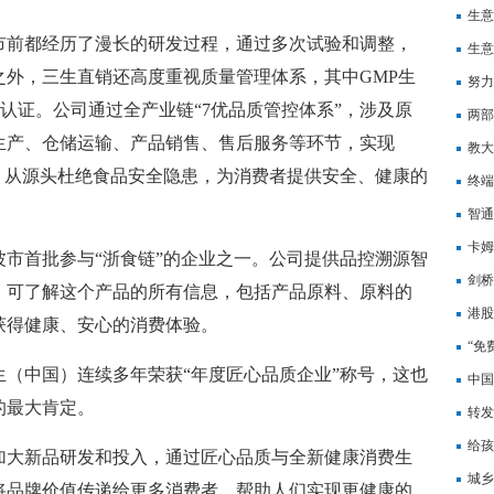
有所
生意
市前都经历了漫长的研发过程，通过多次试验和调整，
延
生意
之外，三生直销还高度重视质量管理体系，其中GMP生
努力
体系认证。公司通过全产业链“7优品质管控体系”，涉及原
两部
生产、仓储运输、产品销售、售后服务等环节，实现
教大
，从源头杜绝食品安全隐患，为消费者提供安全、健康的
终端
额创
智通
卡姆
市首批参与“浙食链”的企业之一。公司提供品控溯源智
49
剑桥
，可了解这个产品的所有信息，包括产品原料、原料的
年四
港股
获得健康、安心的消费体验。
配下
“免
（中国）连续多年荣获“年度匠心品质企业”称号，这也
中国
的最大肯定。
险新
转发
给孩
加大新品研发和投入，通过匠心品质与全新健康消费生
城乡
将品牌价值传递给更多消费者，帮助人们实现更健康的