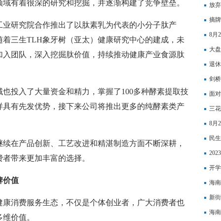
领域有着很深的研究和挖掘，并逐渐构建了竞争壁垒。
放弃
宝
摘牌
工业研究院合作推出了以肽素乳为代表的小分子肽产
8月
着三生TLH象牙树（亚太）健康研究中心的建成，未
大盘
加入团队，深入挖掘肽价值，持续推动健康产业食源肽
退休
剑桥
也投入了大量资金和精力，掌握了100多种酵素提取技
PO
面对
样具有先发优势，接下来公司将推出更多的纯酵素类产
币“
三花
8月
民生
继续在产品创新、工艺改进和精湛制造方面不断深耕，
断
20
费者带来更加丰富的选择。
开学
牌价值
海南
新街
健康消费服务生态，不仅是个体创业者，广大消费者也
海南
多维价值。