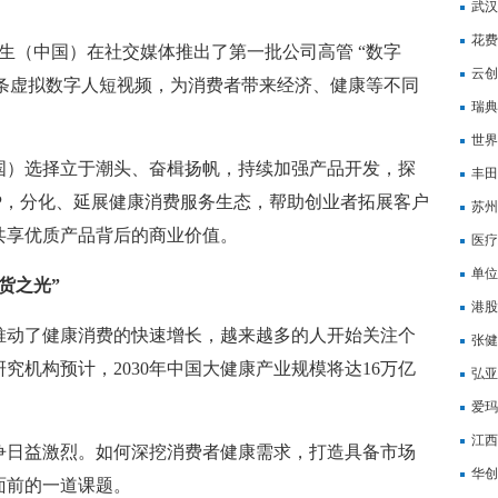
武汉
花费
生（中国）在社交媒体推出了第一批公司高管 “数字
深？
云创
出多条虚拟数字人短视频，为消费者带来经济、健康等不同
中的
瑞典
倒计
世界
国）选择立于潮头、奋楫扬帆，持续加强产品开发，探
丰田
IP，分化、延展健康消费服务生态，帮助创业者拓展客户
苏州
共享优质产品背后的商业价值。
苏州
医疗
ET
单位
货之光”
港股
推动了健康消费的快速增长，越来越多的人开始关注个
息称
张健
究机构预计，2030年中国大健康产业规模将达16万亿
城市
弘亚
ETF
爱玛
占先
江西
争日益激烈。如何深挖消费者健康需求，打造具备市场
华创
面前的一道课题。