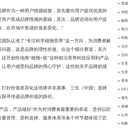
贵德
品牌作为一种用户情感链接，首先要向用户提供优质的
传统
是用户形成品牌情感的基础；其次，品牌还得向用户提
融资
验，在市场中形成价值差异化。”
努力
民航
团队认准了“专注科学植物营养”这一方向，为消费者解
力腾
北京
等问题，这是品牌的理性价值。在这个细分赛道，东方
北向
还开创性地将“植物+肽”这种前沿营养科技应用到产品
饮料
生意
，让用户感受到品牌的用心守护，这些则关乎品牌的感
生意
香港
，打好价值差异化这张牌并非易事。三生（中国）选择
8月
去探寻传递品牌价值的路径。
领先
丰富
保健
产品，产品做好”作为对消费者最重要的承诺，坚持以匠
山东
质量管理、原料选择、服务体系等各个环节都体现了匠
剑桥