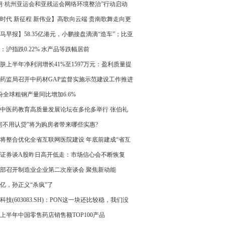
朗·杭州亚运会和亚残运会网络环境整治”行动启动
时代 新征程 新伟业】高歌向云端 贵南歌舞走向更
台
马早报】58.35亿港元，小鹏接盘滴滴“造车”；比亚
上最大并购案来了；董明珠怒斥员工吃着碗里看着
：沪指跌0.22% 水产品等跌幅居前
；家乐福广深门店已全部关闭...
肤上半年净利润增长41%至1597万元：盈利质量提
资产状况稳健
药监局召开中药材GAP监督实施示范建设工作推进
份全球粗钢产量同比增加6.6%
中医药教育高质量发展论坛在多伦多举行 张伯礼
中西医结合
房不用认贷”将为购房者带来哪些实惠?
将整合优化全省互联网医院建设 年底前建成“省互
总医院”
证券谈A股昨日高开低走：市场信心会不断恢复
部召开制造业企业第二次座谈会 聚焦新动能
00亿，孙正义“杀疯”了
科技(603083.SH)：PON这一块还比较稳，我们没
得现在在北美有什么PON的价格战
23上半年中国零售药店销售额TOP100产品