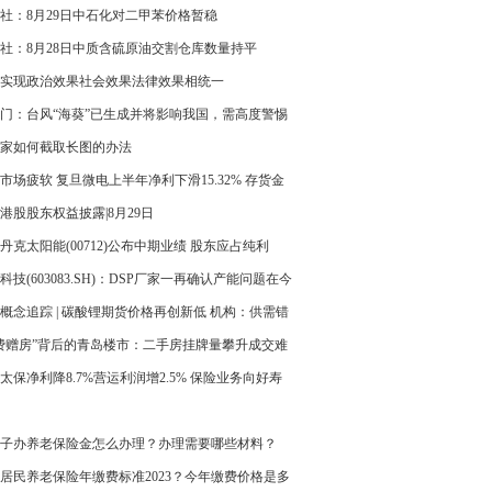
增长，但不能保证三季度本身预测的订单不再次递
社：8月29日中石化对二甲苯价格暂稳
社：8月28日中质含硫原油交割仓库数量持平
实现政治效果社会效果法律效果相统一
门：台风“海葵”已生成并将影响我国，需高度警惕
家如何截取长图的办法
市场疲软 复旦微电上半年净利下滑15.32% 存货金
新高
港股股东权益披露|8月29日
丹克太阳能(00712)公布中期业绩 股东应占纯利
30万元 同比扭亏为盈
科技(603083.SH)：DSP厂家一再确认产能问题在今
季度或明年一季度完全解决
概念追踪 | 碳酸锂期货价格再创新低 机构：供需错
 锂价或将持续下行(附概念股)
费赠房”背后的青岛楼市：二手房挂牌量攀升成交难
太保净利降8.7%营运利润增2.5% 保险业务向好寿
业务价值增三成
子办养老保险金怎么办理？办理需要哪些材料？
居民养老保险年缴费标准2023？今年缴费价格是多