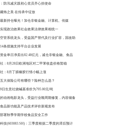
：防汛减灾践初心党员齐心担使命
藏饰之美 在传承中绽放
最新持仓曝光！加仓非银金融、计算机、传媒
实现政治效果社会效果法律效果相统一
空管系统龙头，受益国产替代及行业扩容，国改助
飞——8月29日研报挖矿
14条措施支持平台企业发展
资金单日净卖出82.48亿元，减仓非银金融、食品
、汽车
社：8月28日欧洲地区对二甲苯收盘价格暂稳
社：8月丁腈橡胶行情小幅上涨
五大保险公司有哪些？险种怎么选？
29日生意社烧碱基准价为795.00元/吨
的动画电影龙头，受益行业顺周期修复，内容储备
望贡献业绩弹性——8月29日研报挖矿
食品新功能及产品技术评价新规发布
部署秋季学期学校食品安全工作
科技(603083.SH)：三季度根据二季度的滞后预计