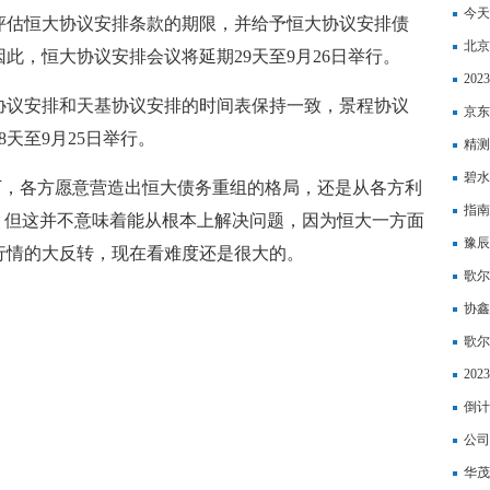
港元
今天
评估恒大协议安排条款的期限，并给予恒大协议安排债
了！
北京
此，恒大协议安排会议将延期29天至9月26日举行。
20
协议安排和天基协议安排的时间表保持一致，景程协议
京东
天至9月25日举行。
精测
碧水
下，各方愿意营造出恒大债务重组的格局，还是从各方利
指南
，但这并不意味着能从根本上解决问题，因为恒大一方面
豫辰
行情的大反转，现在看难度还是很大的。
歌尔
协鑫
歌尔
20
倒计
联袂
公司
华茂