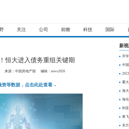
野
关注
公司
前瞻
科技
国际
新视
开学
！恒大进入债务重组关键期
中国
来源：中国房地产报
编辑：news2020
险新
20
背景
重大
融资等数据，点击此处查看→
海大
海伦
利亚
奥飞
东方