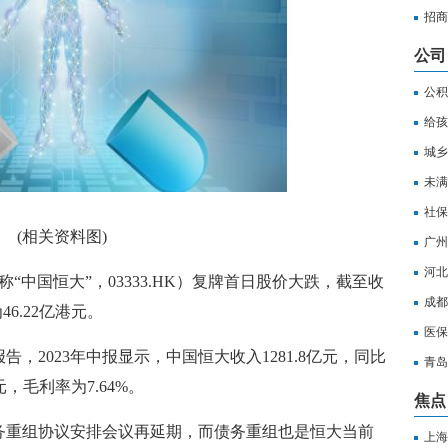
招商
公司
公积
给孩
城乡
少？
未满
达到
社保
(相关资料图)
广州
河北
“中国恒大”，03333.HK）复牌首日股价大跌，截至收
成都
46.22亿港元。
少钱
医保
，2023年中报显示，中国恒大收入1281.8亿元，同比
（附
青岛
元，毛利率为7.64%。
多少
焦点
务重组协议安排会议再延期，而债务重组也是恒大当前
上海