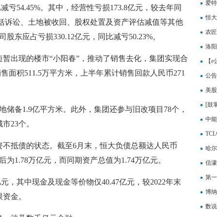
爱特
减亏54.45%。其中，经营性亏损173.8亿元，较去年同
恒大
（包括诉讼、土地被收回、股权处置及资产评估减值等其他
农匠
公司股东应占亏损330.12亿元，同比减亏50.23%。
洛阳
了短暂出现的楼市“小阳春”，推动了销售去化，集团实现合
【e
销售面积511.5万平方米，上半年累计销售回款人民币271
公告
精密
美股
[鼓掌
有土地储备1.9亿平方米。此外，集团还参与旧改项目78个，
中能
市23个。
TC
资不抵债的状态。截至6月末，恒大负债总额达人民币
哈尔
元后为1.78万亿元，而同期资产总值为1.74万亿元。
同比
信濠
元，
第一
亿元，其中现金及现金等价物仅40.47亿元，较2022年末
元 
博纳
限资金。
数说