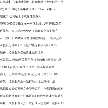
O
口解读】正极材料需求，振华新材上半年转亏，第
度亏损1.06亿元
源(00926.HK)上半年收入跌15.1%至3.43亿元
结束了 但博纳于冬成最佳失意人
资源(603505.SH)发布一季度业绩，净利润3258万
同比下降23%
环境部：海洋环境监管数字化智能化水平提升
steel日报：广西建筑钢材价格盘整运行 市场成交冷
司债发行结果】23长新02票面利率为6.5000%
股份：控股股东提前终止减持计划
电器拟以0元购买梁芳萍所持有的佛山常胜20%股
“王牌飞行员”在事故中丧生，泽连斯基发声
西飞：上半年净利润5.65亿元 同比增长17.08%
传媒：控股股东及一致行动人终止减持计划
思拟投资1000万设立全资子公司广东帝恩思信息科
限公司
世家拟将持有的仁怀华夏15%的股权转让给华夏五
 转让价格为1元
科技：控股股东及其一致行动人提前终止减持计划