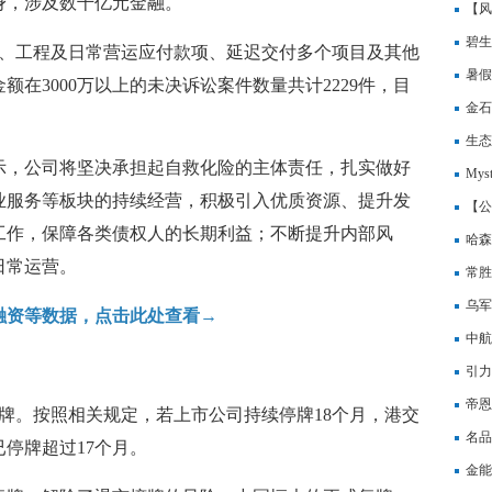
身，涉及数千亿元金融。
缘IP
【风
二季
碧生
款、工程及日常营运应付款项、延迟交付多个项目及其他
暑假
在3000万以上的未决诉讼案件数量共计2229件，目
金石
元，
生态
示，公司将坚决承担起自救化险的主体责任，扎实做好
My
业服务等板块的持续经营，积极引入优质资源、提升发
清
【公
工作，保障各类债权人的长期利益；不断提升内部风
哈森
日常运营。
常胜
权
乌军
融资等数据，点击此处查看→
中航
引力
帝恩
始停牌。按照相关规定，若上市公司持续停牌18个月，港交
技有
名品
停牌超过17个月。
千年
金能