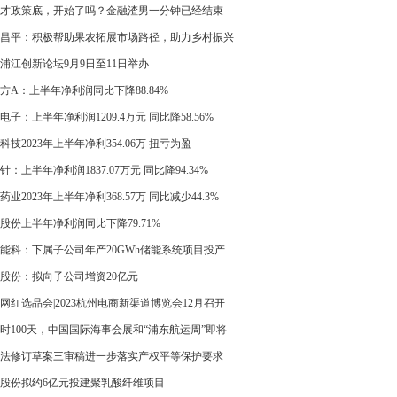
，同比增长271.5%
才政策底，开始了吗？金融渣男一分钟已经结束
老胡迟早被同化
昌平：积极帮助果农拓展市场路径，助力乡村振兴
23浦江创新论坛9月9日至11日举办
方A：上半年净利润同比下降88.84%
电子：上半年净利润1209.4万元 同比降58.56%
科技2023年上半年净利354.06万 扭亏为盈
针：上半年净利润1837.07万元 同比降94.34%
药业2023年上半年净利368.57万 同比减少44.3%
股份上半年净利润同比下降79.71%
能科：下属子公司年产20GWh储能系统项目投产
股份：拟向子公司增资20亿元
23网红选品会|2023杭州电商新渠道博览会12月召开
时100天，中国国际海事会展和“浦东航运周”即将
举办
法修订草案三审稿进一步落实产权平等保护要求
股份拟约6亿元投建聚乳酸纤维项目