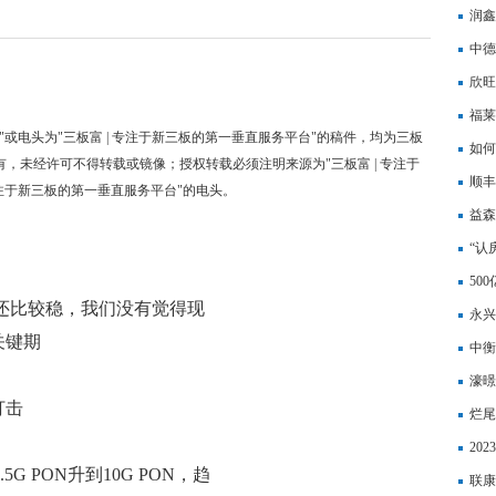
润鑫
中德
欣旺
亿元
福莱
"或电头为"三板富 | 专注于新三板的第一垂直服务平台"的稿件，均为三板
如何
有，未经许可不得转载或镜像；授权转载必须注明来源为"三板富 | 专注于
顺丰
专注于新三板的第一垂直服务平台"的电头。
益森
“认
50
这一块还比较稳，我们没有觉得现
永兴
关键期
中衡
增长1
濠暻
打击
万元
烂尾
20
.5G PON升到10G PON，趋
成长
联康