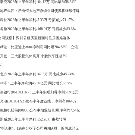
泰克2023年上半年净利164.12万 同比增加58.84%
地产集团：所有恒大地产存续公司债券将继续停牌
科技2023年上半年净利-5.33万 亏损减少71.17%
餐旅2023年上半年净利-168.01万 亏损减少83.8%
公司观察】深圳公租房重新面对住房困难群体
精选：比亚迪上半年净利润同比增204.68%；立讯
前三季度净利预增10%-20%
开盘：三大股指集体高开 小鹏汽车涨超5%
]
北方2023年上半年净利167.3万 同比减少45.74%
L中环：上半年净利润45.36亿元 同比增长55.5%
滨银行(06138.HK)：上半年实现归母净利5.89亿元
增加19%
光电(301051.SZ)发布半年度业绩，净利润1064万
同比扭亏为盈
拖拉机股份(00038)公布中期业绩 归母净利约7.54亿
同比增长29.70%
斯威2023年上半年净利-552.95万 由盈转亏
“拆A潮”：126家分拆子公司勇闯A股，近两成已无