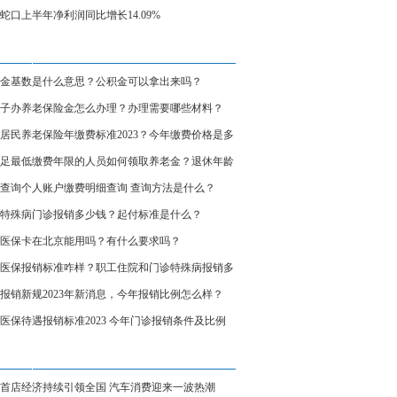
蛇口上半年净利润同比增长14.09%
金基数是什么意思？公积金可以拿出来吗？
子办养老保险金怎么办理？办理需要哪些材料？
居民养老保险年缴费标准2023？今年缴费价格是多
足最低缴费年限的人员如何领取养老金？退休年龄
次月起养老金吗？
查询个人账户缴费明细查询 查询方法是什么？
特殊病门诊报销多少钱？起付标准是什么？
医保卡在北京能用吗？有什么要求吗？
医保报销标准咋样？职工住院和门诊特殊病报销多
？
报销新规2023年新消息，今年报销比例怎么样？
详情）
医保待遇报销标准2023 今年门诊报销条件及比例
？
首店经济持续引领全国 汽车消费迎来一波热潮