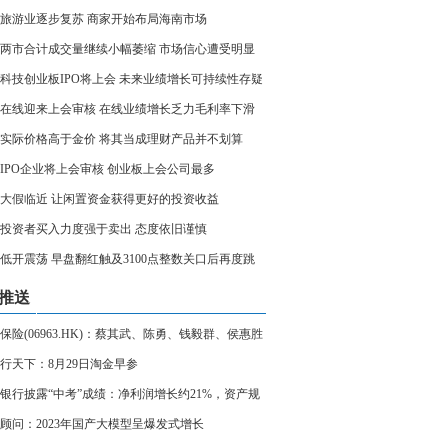
旅游业逐步复苏 商家开始布局海南市场
两市合计成交量继续小幅萎缩 市场信心遭受明显
科技创业板IPO将上会 未来业绩增长可持续性存疑
在线迎来上会审核 在线业绩增长乏力毛利率下滑
实际价格高于金价 将其当成理财产品并不划算
家IPO企业将上会审核 创业板上会公司最多
大假临近 让闲置资金获得更好的投资收益
投资者买入力度强于卖出 态度依旧谨慎
低开震荡 早盘翻红触及3100点整数关口后再度跳
推送
保险(06963.HK)：蔡其武、陈勇、钱毅群、侯惠胜
晓球的任职自8月28日起生效
行天下：8月29日淘金早参
银行披露“中考”成绩：净利润增长约21%，资产规
破5800亿
顾问：2023年国产大模型呈爆发式增长