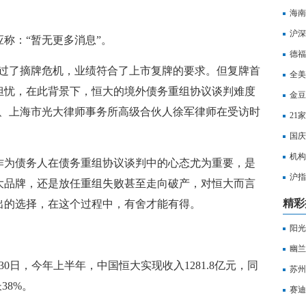
海南
沪深
称：“暂无更多消息”。
打击
德福
度过了摘牌危机，业绩符合了上市复牌的要求。但复牌首
全美
担忧，在此背景下，恒大的境外债务重组协议谈判难度
金豆
位、上海市光大律师事务所高级合伙人徐军律师在受访时
21
国庆
机构
作为债务人在债务重组协议谈判中的心态尤为重要，是
沪指
大品牌，还是放任重组失败甚至走向破产，对恒大而言
水
精彩
出的选择，在这个过程中，有舍才能有得。
阳光
及吴
幽兰
30日，今年上半年，中国恒大实现收入1281.8亿元，同
苏州
38%。
模突
赛迪