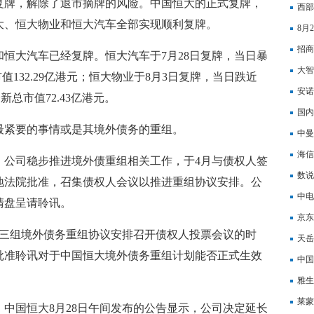
复牌，解除了退市摘牌的风险。中国恒大的正式复牌，
西部
大、恒大物业和恒大汽车全部实现顺利复牌。
8月
招商
恒大汽车已经复牌。恒大汽车于7月28日复牌，当日暴
大智
市值132.29亿港元；恒大物业于8月3日复牌，当日跌近
安诺
新总市值72.43亿港元。
国内
最紧要的事情或是其境外债务的重组。
中曼
海信
，公司稳步推进境外债重组相关工作，于4月与债权人签
数说
地法院批准，召集债权人会议以推进重组协议安排。公
缘IP
中电
清盘呈请聆讯。
变化
京东
就三组境外债务重组协议安排召开债权人投票会议的时
同比
天岳
批准聆讯对于中国恒大境外债务重组计划能否正式生效
中国
87%
雅生
股0.
莱蒙
中国恒大8月28日午间发布的公告显示，公司决定延长