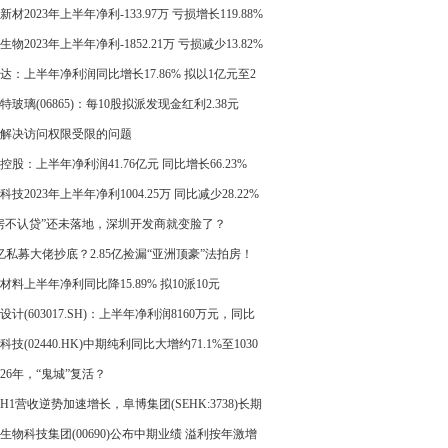
新材2023年上半年净利-133.97万 亏损增长119.88%
生物2023年上半年净利-1852.21万 亏损减少13.82%
达：上半年净利润同比增长17.86% 拟以1亿元至2
回购股份
特玻璃(06865)：每10股拟派发现金红利2.38元
解决访问权限受限的问题
控股：上半年净利润41.76亿元 同比增长66.23%
科技2023年上半年净利1004.25万 同比减少28.22%
房不认贷”还未落地，深圳开发商就变脸了？
0亿私募大佬抄底？2.85亿捡漏“亚洲顶豪”法拍房！
材料上半年净利同比降15.89% 拟10派10元
设计(603017.SH)：上半年净利润8160万元，同比
3.23% 拟10派3元
科技(02440.HK)中期纯利同比大增约71.1%至1030
26年，“鬼城”复活？
23H1营收逆势加速增长，阜博集团(SEHK:3738)长期
信心充足
生物科技集团(00690)公布中期业绩 溢利按年激增