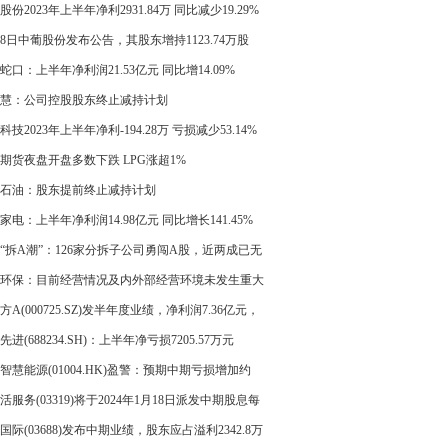
股份2023年上半年净利2931.84万 同比减少19.29%
28日中葡股份发布公告，其股东增持1123.74万股
蛇口：上半年净利润21.53亿元 同比增14.09%
慧：公司控股股东终止减持计划
科技2023年上半年净利-194.28万 亏损减少53.14%
期货夜盘开盘多数下跌 LPG涨超1%
石油：股东提前终止减持计划
家电：上半年净利润14.98亿元 同比增长141.45%
“拆A潮”：126家分拆子公司勇闯A股，近两成已无
O
环保：目前经营情况及内外部经营环境未发生重大
方A(000725.SZ)发半年度业绩，净利润7.36亿元，
减少88.84%
先进(688234.SH)：上半年净亏损7205.57万元
智慧能源(01004.HK)盈警：预期中期亏损增加约
活服务(03319)将于2024年1月18日派发中期股息每
025元
国际(03688)发布中期业绩，股东应占溢利2342.8万