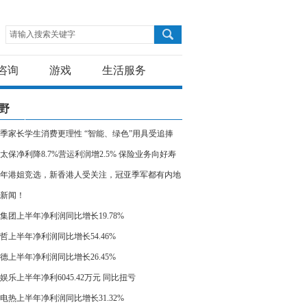
请输入搜索关键字
咨询
游戏
生活服务
野
季家长学生消费更理性 “智能、绿色”用具受追捧
太保净利降8.7%营运利润增2.5% 保险业务向好寿
业务价值增三成
23年港姐竞选，新香港人受关注，冠亚季军都有内地
新闻！
集团上半年净利润同比增长19.78%
哲上半年净利润同比增长54.46%
德上半年净利润同比增长26.45%
娱乐上半年净利6045.42万元 同比扭亏
电热上半年净利润同比增长31.32%