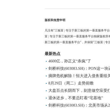
版权和免责申明
凡注有"三板富 | 专注于新三板的第一垂直服务平台
富 | 专注于新三板的第一垂直服务平台独家版权所
新三板的第一垂直服务平台"，并保留"三板富 | 
最新热点
4600亿，孙正义“杀疯”了
剑桥科技(603083.SH)：PON
在在北美有什么PON的价格战
摘牌危机解除！恒大进入债务重组
8月29日（周二）走势前瞻
大盘百点长阴而下，刻意做空应受
退休还乡，不要总盯着“宅基地”
剑桥科技(603083.SH)：北美市场从2