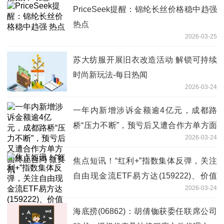
PriceSeek提醒：锦纶长丝价格稳中趋强
热点
2026-03-25
苏大纺服开展旧衣改造活动 解锁可持续
时尚新玩法-每日热闻
2026-03-24
一年内新增涉诉金额逾4亿元，成都路
桥“压力不断”，预亏后又遭合作方单方面
2026-03-24
终止合同 微资讯
焦点短讯！“红利+”指数集体反弹，关注
自由现金流ETF易方达(159222)、价值
2026-03-24
ETF易方达(159263)投资价值
海底捞(06862)：胡倩铷获委任联席公司