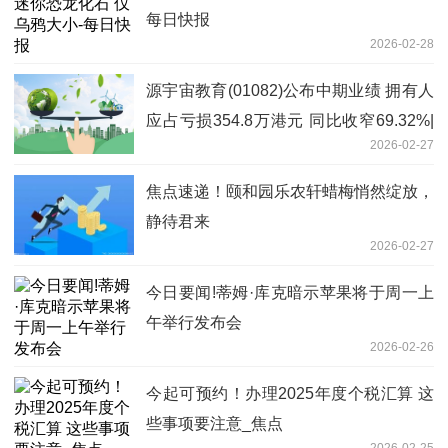
每日快报
2026-02-28
源宇宙教育(01082)公布中期业绩 拥有人
应占亏损354.8万港元 同比收窄69.32%|
2026-02-27
快消息
焦点速递！颐和园乐农轩蜡梅悄然绽放，
静待君来
2026-02-27
今日要闻!蒂姆·库克暗示苹果将于周一上
午举行发布会
2026-02-26
今起可预约！办理2025年度个税汇算 这
些事项要注意_焦点