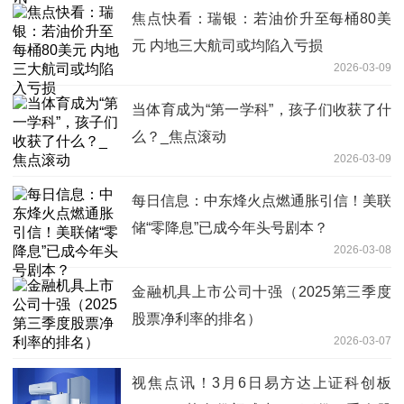
焦点快看：瑞银：若油价升至每桶80美
元 内地三大航司或均陷入亏损
2026-03-09
当体育成为“第一学科”，孩子们收获了什
么？_焦点滚动
2026-03-09
每日信息：中东烽火点燃通胀引信！美联
储“零降息”已成今年头号剧本？
2026-03-08
金融机具上市公司十强（2025第三季度
股票净利率的排名）
2026-03-07
视焦点讯！3月6日易方达上证科创板