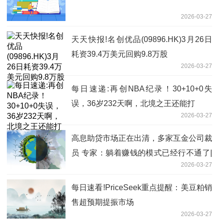
2026-03-27
天天快报!名创优品(09896.HK)3月26日
耗资39.4万美元回购9.8万股
2026-03-27
每日速递:再创NBA纪录！30+10+0失
误，36岁232天啊，北境之王还能打
2026-03-27
高息助贷市场正在出清，多家互金公司裁
员 专家：躺着赚钱的模式已经行不通了|
2026-03-27
滚动
每日速看!PriceSeek重点提醒：美豆粕销
售超预期提振市场
2026-03-27