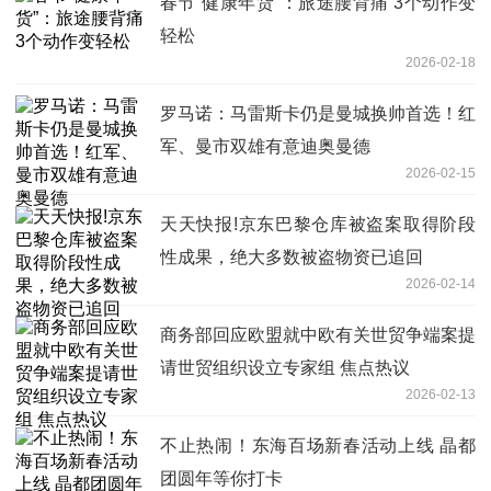
春节“健康年货”：旅途腰背痛 3个动作变
轻松
2026-02-18
罗马诺：马雷斯卡仍是曼城换帅首选！红
军、曼市双雄有意迪奥曼德
2026-02-15
天天快报!京东巴黎仓库被盗案取得阶段
性成果，绝大多数被盗物资已追回
2026-02-14
商务部回应欧盟就中欧有关世贸争端案提
请世贸组织设立专家组 焦点热议
2026-02-13
不止热闹！东海百场新春活动上线 晶都
团圆年等你打卡