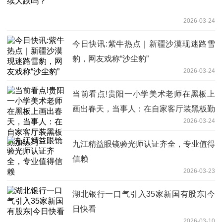
2026-03-24
今日快讯:紫牛热点｜新疆沙漠现迷路雪
豹，网友戏称“沙尘豹”
2026-03-24
当前看点!贵阳一小学美术老师在黑板上
画出春天，当事人：在自家客厅装黑板勤
2026-03-24
加练习
九江精益眼镜验光师认证齐全，专业值得
信赖
2026-03-23
湖北银行一口气引入35家新国有股东|今
日快看
2026-03-10