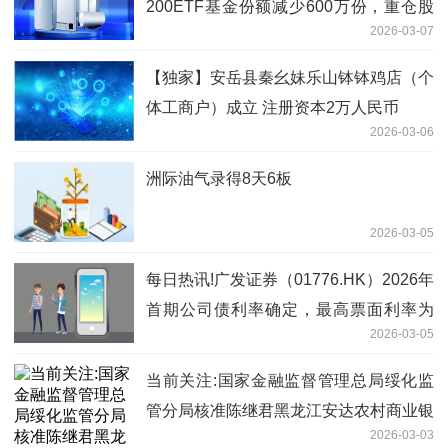
200ETF基金份额减少600万份，重仓股
2026-03-07
臻镭科技、精智达、长光华芯
【独家】安岳县秦幺妹乐山钵钵鸡店（个
体工商户）成立 注册资本2万人民币
2026-03-06
洲际油气录得8天6板
2026-03-05
每日热讯!广发证券（01776.HK）2026年
首期公司债利率确定，最高票面利率为
2026-03-05
1.94%
当前关注:国家金融监督管理总局绥化监
管分局核准陈继君黑龙江安达农村商业银
2026-03-03
行股份有限公司董事