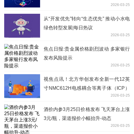
2026-03-25
从“开发优先”转向“生态优先” 推动小水电
绿色转型发展|每日热议
2026-03-25
焦点日报:贵金属价格剧烈波动 多家银行
发布风险提示
2026-03-25
视焦点讯！北方华创发布全新一代12英
寸NMC612H电感耦合等离子体（ICP）
2026-03-25
刻蚀设备
酒价内参3月25日价格发布 飞天茅台上涨
3元/瓶，渠道报价小幅抬升-动态
2026-03-25