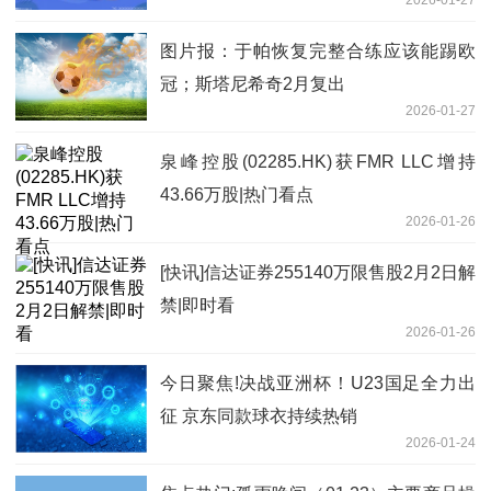
2026-01-27
图片报：于帕恢复完整合练应该能踢欧
冠；斯塔尼希奇2月复出
2026-01-27
泉峰控股(02285.HK)获FMR LLC增持
43.66万股|热门看点
2026-01-26
[快讯]信达证券255140万限售股2月2日解
禁|即时看
2026-01-26
今日聚焦!决战亚洲杯！U23国足全力出
征 京东同款球衣持续热销
2026-01-24