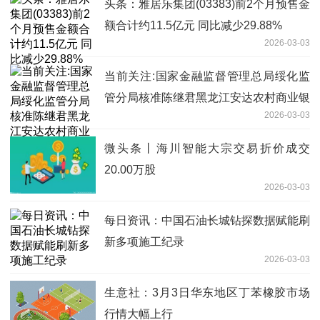
头条：雅居乐集团(03383)前2个月预售金
额合计约11.5亿元 同比减少29.88%
2026-03-03
当前关注:国家金融监督管理总局绥化监
管分局核准陈继君黑龙江安达农村商业银
2026-03-03
行股份有限公司董事
微头条丨海川智能大宗交易折价成交
20.00万股
2026-03-03
每日资讯：中国石油长城钻探数据赋能刷
新多项施工纪录
2026-03-03
生意社：3月3日华东地区丁苯橡胶市场
行情大幅上行