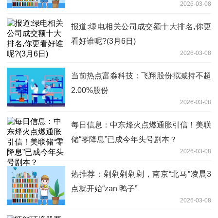
2026-03-08
报道:绿电相关公司成交额十大排名,你更
看好谁呢?(3月6日)
2026-03-08
当前热点富淼科技：飞翔股份拟减持不超
2.00%股份
2026-03-08
每日信息：中东烽火点燃通胀引信！美联
储“零降息”已成今年头号剧本？
2026-03-08
热推荐：剁剁剁剁剁，南京“北马”凌晨3
点就开始“zan 鸭子”
2026-03-08