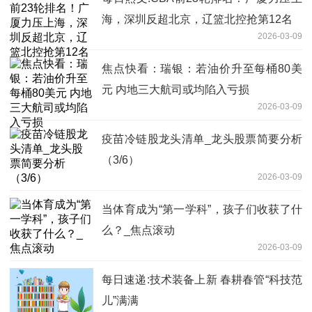
海，深圳反超北京，辽篮北控抢第12名
2026-03-09
焦点快看：瑞银：若油价升至每桶80美
元 内地三大航司或均陷入亏损
2026-03-09
疫苗冷链股龙头清单_龙头股票简要分析
（3/6）
2026-03-09
当体育成为“第一学科”，孩子们收获了什
么？_焦点滚动
2026-03-09
每日速递:技术装备上新 春耕春管“科技范
儿”满满