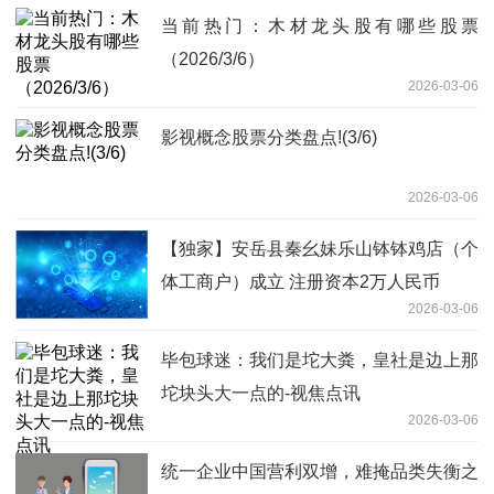
当前热门：木材龙头股有哪些股票
（2026/3/6）
2026-03-06
影视概念股票分类盘点!(3/6)
2026-03-06
【独家】安岳县秦幺妹乐山钵钵鸡店（个
体工商户）成立 注册资本2万人民币
2026-03-06
毕包球迷：我们是坨大粪，皇社是边上那
坨块头大一点的-视焦点讯
2026-03-06
统一企业中国营利双增，难掩品类失衡之