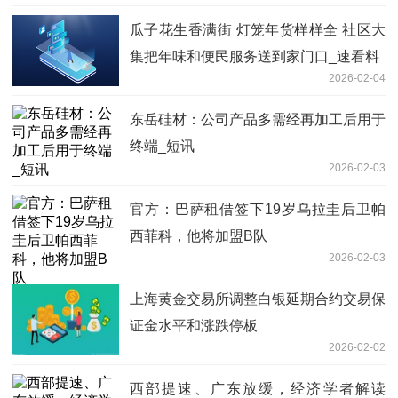
瓜子花生香满街 灯笼年货样样全 社区大
集把年味和便民服务送到家门口_速看料
2026-02-04
东岳硅材：公司产品多需经再加工后用于
终端_短讯
2026-02-03
官方：巴萨租借签下19岁乌拉圭后卫帕
西菲科，他将加盟B队
2026-02-03
上海黄金交易所调整白银延期合约交易保
证金水平和涨跌停板
2026-02-02
西部提速、广东放缓，经济学者解读