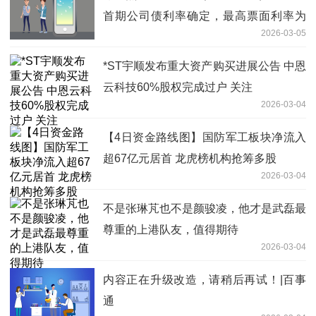
首期公司债利率确定，最高票面利率为
2026-03-05
1.94%
*ST宇顺发布重大资产购买进展公告 中恩
云科技60%股权完成过户 关注
2026-03-04
【4日资金路线图】国防军工板块净流入
超67亿元居首 龙虎榜机构抢筹多股
2026-03-04
不是张琳芃也不是颜骏凌，他才是武磊最
尊重的上港队友，值得期待
2026-03-04
内容正在升级改造，请稍后再试！|百事
通