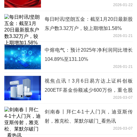
2026-01-22
每日时讯!坚朗五金：截至1月20日最新股
东户数3.32万户，较上期增加1.58%
2026-01-21
中熔电气：预计2025年净利润同比增长
104.89%至131.10%
2026-01-21
视焦点讯！3月6日易方达上证科创板
200ETF基金份额减少600万份，重仓股
2026-03-07
臻镭科技、精智达、长光华芯
剑南春丨拜仁4-1十人门兴，迪亚斯传
射，雅克松、莱默尔破门_看热讯
2026-03-07