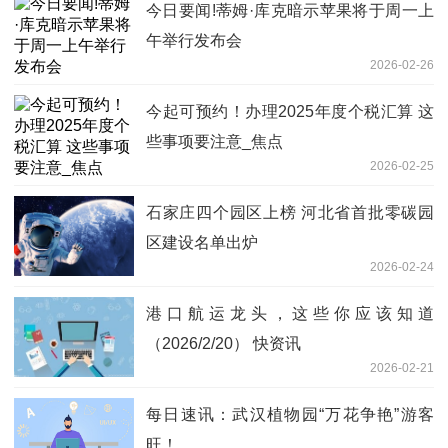
今日要闻!蒂姆·库克暗示苹果将于周一上
午举行发布会
2026-02-26
今起可预约！办理2025年度个税汇算 这
些事项要注意_焦点
2026-02-25
石家庄四个园区上榜 河北省首批零碳园
区建设名单出炉
2026-02-24
港口航运龙头，这些你应该知道
（2026/2/20） 快资讯
2026-02-21
每日速讯：武汉植物园“万花争艳”游客
旺！