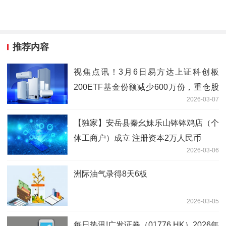
推荐内容
视焦点讯！3月6日易方达上证科创板
200ETF基金份额减少600万份，重仓股
2026-03-07
臻镭科技、精智达、长光华芯
【独家】安岳县秦幺妹乐山钵钵鸡店（个
体工商户）成立 注册资本2万人民币
2026-03-06
洲际油气录得8天6板
2026-03-05
每日热讯!广发证券（01776.HK）2026年