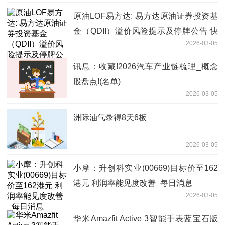
原油LOF易方达: 易方达原油证券投资基
金（QDII）溢价风险提示及停牌公告 快
2026-03-05
播
讯息：收藏!2026汽车产业链梳理_概念
股盘点!(名单)
2026-03-05
洲际油气录得8天6板
2026-03-05
小摩：升创科实业(00669)目标价至162
港元 利润率能见度改善_每日消息
2026-03-05
华米Amazfit Active 3智能手表蓝宝石版