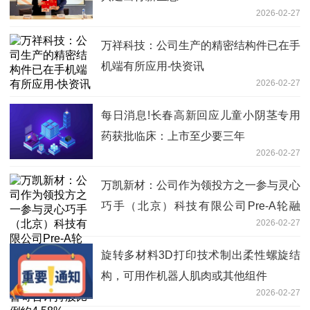
2026-02-27
万祥科技：公司生产的精密结构件已在手
机端有所应用-快资讯
2026-02-27
每日消息!长春高新回应儿童小阴茎专用
药获批临床：上市至少要三年
2026-02-27
万凯新材：公司作为领投方之一参与灵心
巧手（北京）科技有限公司Pre-A轮融
2026-02-27
资，其经过多轮融资后，目前公司及子公
司凯普奇合计持股比例约4.58%
旋转多材料3D打印技术制出柔性螺旋结
构，可用作机器人肌肉或其他组件
2026-02-27