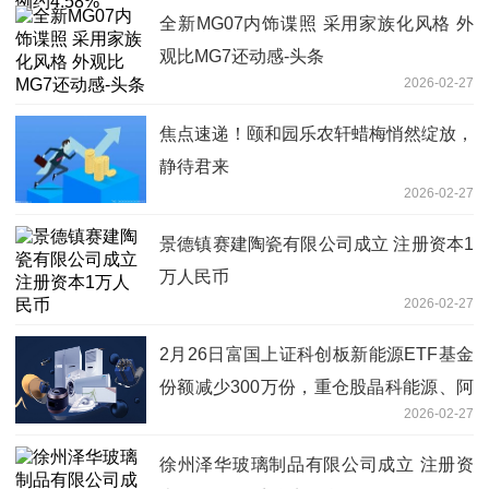
全新MG07内饰谍照 采用家族化风格 外
观比MG7还动感-头条
2026-02-27
焦点速递！颐和园乐农轩蜡梅悄然绽放，
静待君来
2026-02-27
景德镇赛建陶瓷有限公司成立 注册资本1
万人民币
2026-02-27
2月26日富国上证科创板新能源ETF基金
份额减少300万份，重仓股晶科能源、阿
2026-02-27
特斯、天合光能
徐州泽华玻璃制品有限公司成立 注册资