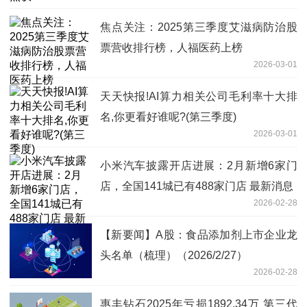
焦点关注：2025第三季度艾滋病防治股
票营收排行榜，人福医药上榜
2026-03-01
天天快报!AI算力相关公司毛利率十大排
名,你更看好谁呢?(第三季度)
2026-03-01
小米汽车披露开店进展：2月新增6家门
店，全国141城已有488家门店 最新消息
2026-02-28
【新要闻】A股：食品添加剂上市企业龙
头名单（梳理）（2026/2/27）
2026-02-28
惠丰钻石2025年亏损1892.34万 第三代