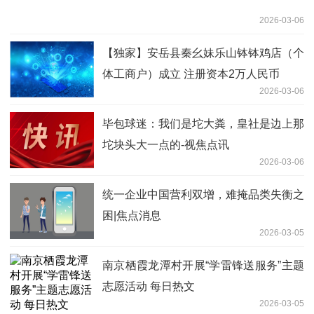
2026-03-06
【独家】安岳县秦幺妹乐山钵钵鸡店（个
体工商户）成立 注册资本2万人民币
2026-03-06
毕包球迷：我们是坨大粪，皇社是边上那
坨块头大一点的-视焦点讯
2026-03-06
统一企业中国营利双增，难掩品类失衡之
困|焦点消息
2026-03-05
南京栖霞龙潭村开展“学雷锋送服务”主题
志愿活动 每日热文
2026-03-05