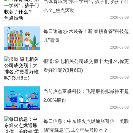
当体育成为“第一学科”，孩子们收获了什
么？_焦点滚动
2026-03-09
每日速递:技术装备上新 春耕春管“科技范
儿”满满
2026-03-08
报道:绿电相关公司成交额十大排名,你更
看好谁呢?(3月6日)
2026-03-08
当前热点富淼科技：飞翔股份拟减持不超
2.00%股份
2026-03-08
每日信息：中东烽火点燃通胀引信！美联
储“零降息”已成今年头号剧本？