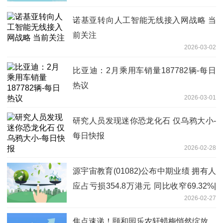
诺基亚转向人工智能无线接入网战略 当
前关注
2026-03-02
比亚迪：2月乘用车销量187782辆-每日
热议
2026-03-01
研究人员发现迷你恐龙化石 仅乌鸦大小-
每日快报
2026-02-28
源宇宙教育(01082)公布中期业绩 拥有人
应占亏损354.8万港元 同比收窄69.32%|
2026-02-27
快消息
焦点速递！颐和园乐农轩蜡梅悄然绽放，