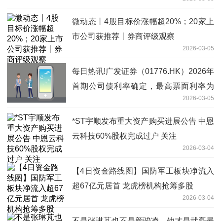
微动态丨4股目标价涨幅超20%；20家上
市公司获推荐丨券商评级观察
2026-03-05
每日热讯!广发证券（01776.HK）2026年
首期公司债利率确定，最高票面利率为
2026-03-05
1.94%
*ST宇顺发布重大资产购买进展公告 中恩
云科技60%股权完成过户 关注
2026-03-04
【4日资金路线图】国防军工板块净流入
超67亿元居首 龙虎榜机构抢筹多股
2026-03-04
不是张琳芃也不是颜骏凌，他才是武磊最