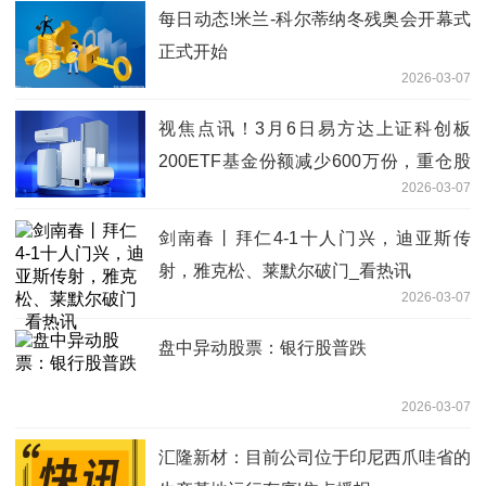
每日动态!米兰-科尔蒂纳冬残奥会开幕式
正式开始
2026-03-07
视焦点讯！3月6日易方达上证科创板
200ETF基金份额减少600万份，重仓股
2026-03-07
臻镭科技、精智达、长光华芯
剑南春丨拜仁4-1十人门兴，迪亚斯传
射，雅克松、莱默尔破门_看热讯
2026-03-07
盘中异动股票：银行股普跌
2026-03-07
汇隆新材：目前公司位于印尼西爪哇省的