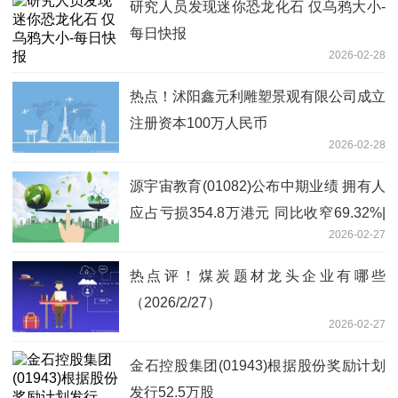
研究人员发现迷你恐龙化石 仅乌鸦大小-
每日快报
2026-02-28
热点！沭阳鑫元利雕塑景观有限公司成立
注册资本100万人民币
2026-02-28
源宇宙教育(01082)公布中期业绩 拥有人
应占亏损354.8万港元 同比收窄69.32%|
2026-02-27
快消息
热点评！煤炭题材龙头企业有哪些
（2026/2/27）
2026-02-27
金石控股集团(01943)根据股份奖励计划
发行52.5万股