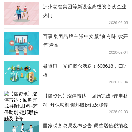
泸州老窖集团等新设金高投资合伙企业-
热门
2026-02-05
百事集团品牌主张中文版“食有味 饮开
怀”发布
2026-02-04
微资讯！光纤概念活跃！603618，四连
板
2026-02-04
【播资讯】涨停雷达：回购完成+锂电材
料+环保助剂 键邦股份触及涨停
2026-02-03
国家税务总局发布公告 调整增值税纳税