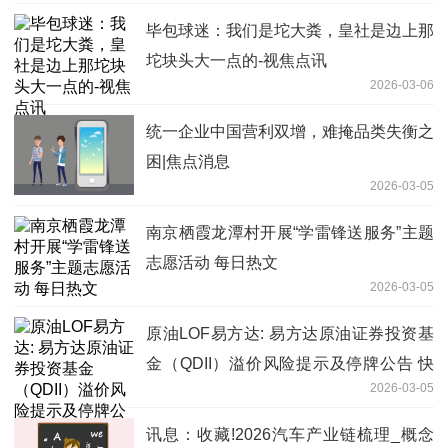
毕包球迷：我们是坨大粪，皇社是边上那
坨块头大一点的-视焦点讯
2026-03-06
统一企业中国营利双增，难掩品类失衡之
困|焦点消息
2026-03-05
南京栖霞龙潭村开展“学雷锋送服务”主题
志愿活动 每日热文
2026-03-05
原油LOF易方达: 易方达原油证券投资基
金（QDII）溢价风险提示及停牌公告 快
2026-03-05
播
讯息：收藏!2026汽车产业链梳理_概念