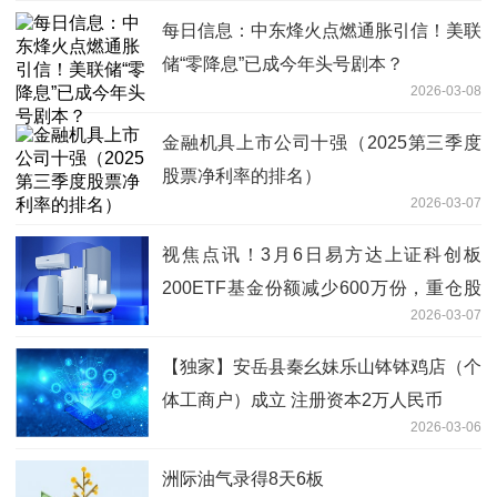
每日信息：中东烽火点燃通胀引信！美联
储“零降息”已成今年头号剧本？
2026-03-08
金融机具上市公司十强（2025第三季度
股票净利率的排名）
2026-03-07
视焦点讯！3月6日易方达上证科创板
200ETF基金份额减少600万份，重仓股
2026-03-07
臻镭科技、精智达、长光华芯
【独家】安岳县秦幺妹乐山钵钵鸡店（个
体工商户）成立 注册资本2万人民币
2026-03-06
洲际油气录得8天6板