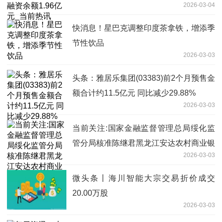
2026-03-04
快消息！星巴克调整印度茶拿铁，增添季
节性饮品
2026-03-03
头条：雅居乐集团(03383)前2个月预售金
额合计约11.5亿元 同比减少29.88%
2026-03-03
当前关注:国家金融监督管理总局绥化监
管分局核准陈继君黑龙江安达农村商业银
2026-03-03
行股份有限公司董事
微头条丨海川智能大宗交易折价成交
20.00万股
2026-03-03