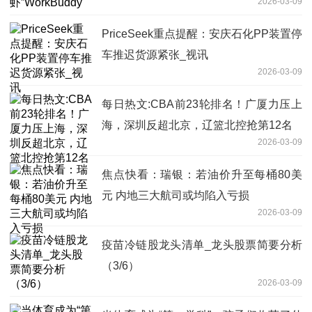
2026-03-09
PriceSeek重点提醒：安庆石化PP装置停
车推迟货源紧张_视讯
2026-03-09
每日热文:CBA前23轮排名！广厦力压上
海，深圳反超北京，辽篮北控抢第12名
2026-03-09
焦点快看：瑞银：若油价升至每桶80美
元 内地三大航司或均陷入亏损
2026-03-09
疫苗冷链股龙头清单_龙头股票简要分析
（3/6）
2026-03-09