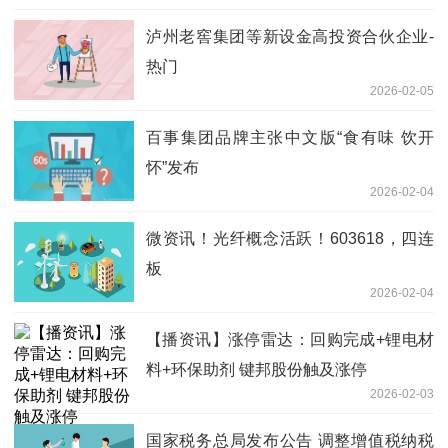
泸州老窖集团等新设金高投资合伙企业-
热门
2026-02-05
百事集团品牌主张中文版“食有味 饮开
怀”发布
2026-02-04
微资讯！光纤概念活跃！603618，四连
板
2026-02-04
【播资讯】涨停雷达：回购完成+锂电材
料+环保助剂 键邦股份触及涨停
2026-02-03
国家税务总局发布公告 调整增值税纳税