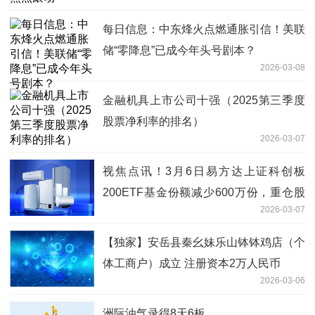
每日信息：中东烽火点燃通胀引信！美联
储“零降息”已成今年头号剧本？
2026-03-08
金融机具上市公司十强（2025第三季度
股票净利率的排名）
2026-03-07
视焦点讯！3月6日易方达上证科创板
200ETF基金份额减少600万份，重仓股
2026-03-07
臻镭科技、精智达、长光华芯
【独家】安岳县秦幺妹乐山钵钵鸡店（个
体工商户）成立 注册资本2万人民币
2026-03-06
洲际油气录得8天6板