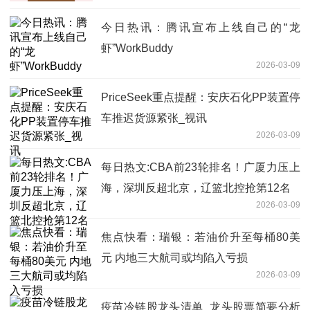
今日热讯：腾讯宣布上线自己的“龙
虾”WorkBuddy
2026-03-09
PriceSeek重点提醒：安庆石化PP装置停
车推迟货源紧张_视讯
2026-03-09
每日热文:CBA前23轮排名！广厦力压上
海，深圳反超北京，辽篮北控抢第12名
2026-03-09
焦点快看：瑞银：若油价升至每桶80美
元 内地三大航司或均陷入亏损
2026-03-09
疫苗冷链股龙头清单_龙头股票简要分析