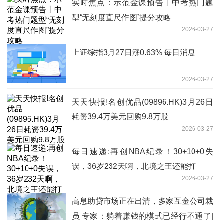
实时焦点：示范金课预告丨中考热门题
型“无刻度直尺作图”提分攻略
2026-03-27
上证综指3月27日涨0.63% 每日消息
2026-03-27
天天快报!名创优品(09896.HK)3月26日
耗资39.4万美元回购9.8万股
2026-03-27
每日速递:再创NBA纪录！30+10+0失
误，36岁232天啊，北境之王还能打
2026-03-27
高息助贷市场正在出清，多家互金公司裁
员 专家：躺着赚钱的模式已经行不通了|