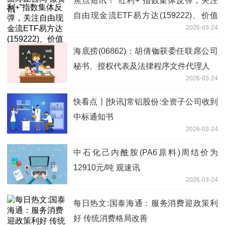
焦点短讯！“红利+”指数集体反弹，关注
自由现金流ETF易方达(159222)、价值
2026-03-24
ETF易方达(159263)投资价值
海底捞(06862)：胡倩铷获委任联席公司
秘书、授权代表及法律程序文件代理人
2026-03-24
快看点丨[快讯]常铝股份:全资子公司收到
中标通知书
2026-03-24
中石化己内酰胺(PA6原料)周结价为
12910元/吨 观速讯
2026-03-24
每日热文:国泰海通：服务消费迎政策利
好 传统消费格局改善