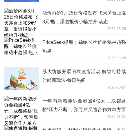
刻蚀设备
酒价内参3月25日价格发布 飞天茅台上涨
3元/瓶，渠道报价小幅抬升-动态
2026-03-25
PriceSeek提醒：锦纶长丝价格稳中趋强
热点
2026-03-25
苏大纺服开展旧衣改造活动 解锁可持续
时尚新玩法-每日热闻
2026-03-24
一年内新增涉诉金额逾4亿元，成都路
桥“压力不断”，预亏后又遭合作方单方面
2026-03-24
终止合同 微资讯