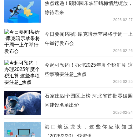
焦点速递！颐和园乐农轩蜡梅悄然绽放，
静待君来
2026-02-27
今日要闻!蒂姆·库克暗示苹果将于周一上
午举行发布会
2026-02-26
今起可预约！办理2025年度个税汇算 这
些事项要注意_焦点
2026-02-25
石家庄四个园区上榜 河北省首批零碳园
区建设名单出炉
2026-02-24
港口航运龙头，这些你应该知道
（2026/2/20） 快资讯