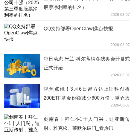
股票净利率的排名）
2026-03-07
QQ支持部署OpenClaw|焦点快报
2026-03-07
每日动态!米兰-科尔蒂纳冬残奥会开幕式
正式开始
2026-03-07
视焦点讯！3月6日易方达上证科创板
200ETF基金份额减少600万份，重仓股
2026-03-07
臻镭科技、精智达、长光华芯
剑南春丨拜仁4-1十人门兴，迪亚斯传
射，雅克松、莱默尔破门_看热讯