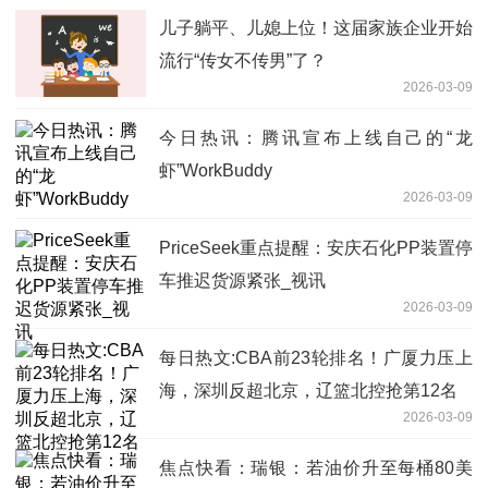
儿子躺平、儿媳上位！这届家族企业开始
流行“传女不传男”了？
2026-03-09
今日热讯：腾讯宣布上线自己的“龙
虾”WorkBuddy
2026-03-09
PriceSeek重点提醒：安庆石化PP装置停
车推迟货源紧张_视讯
2026-03-09
每日热文:CBA前23轮排名！广厦力压上
海，深圳反超北京，辽篮北控抢第12名
2026-03-09
焦点快看：瑞银：若油价升至每桶80美