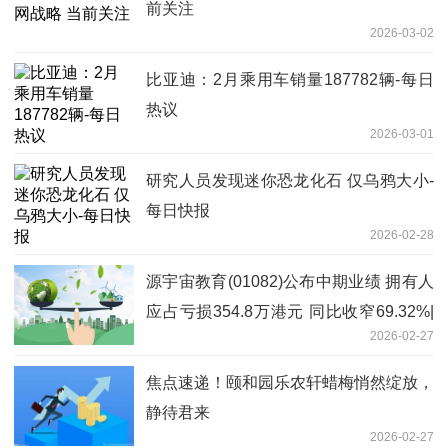
前关注
2026-03-02
比亚迪：2月乘用车销量187782辆-每日
热议
2026-03-01
研究人员发现迷你恐龙化石 仅乌鸦大小-
每日快报
2026-02-28
源宇宙教育(01082)公布中期业绩 拥有人
应占亏损354.8万港元 同比收窄69.32%|
2026-02-27
快消息
焦点速递！颐和园乐农轩蜡梅悄然绽放，
静待君来
2026-02-27