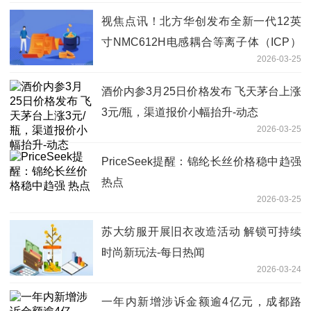
视焦点讯！北方华创发布全新一代12英
寸NMC612H电感耦合等离子体（ICP）
2026-03-25
刻蚀设备
酒价内参3月25日价格发布 飞天茅台上涨
3元/瓶，渠道报价小幅抬升-动态
2026-03-25
PriceSeek提醒：锦纶长丝价格稳中趋强
热点
2026-03-25
苏大纺服开展旧衣改造活动 解锁可持续
时尚新玩法-每日热闻
2026-03-24
一年内新增涉诉金额逾4亿元，成都路