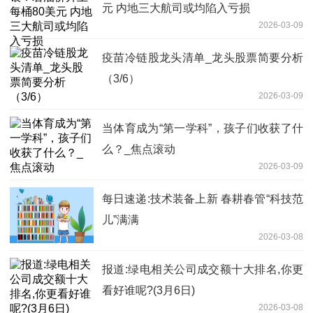
元 内地三大航司或均陷入亏损
2026-03-09
疫苗冷链股龙头清单_龙头股票简要分析
（3/6）
2026-03-09
当体育成为“第一学科”，孩子们收获了什
么？_焦点滚动
2026-03-09
每日速递:技术装备上新 春耕春管“科技范
儿”满满
2026-03-08
报道:绿电相关公司成交额十大排名,你更
看好谁呢?(3月6日)
2026-03-08