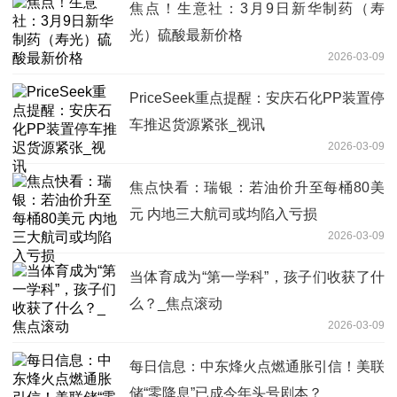
焦点！生意社：3月9日新华制药（寿
光）硫酸最新价格
2026-03-09
PriceSeek重点提醒：安庆石化PP装置停
车推迟货源紧张_视讯
2026-03-09
焦点快看：瑞银：若油价升至每桶80美
元 内地三大航司或均陷入亏损
2026-03-09
当体育成为“第一学科”，孩子们收获了什
么？_焦点滚动
2026-03-09
每日信息：中东烽火点燃通胀引信！美联
储“零降息”已成今年头号剧本？