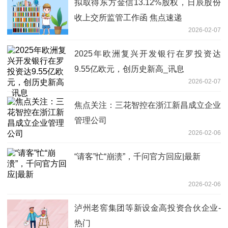
拟取得东方金信13.12%股权，日辰股份
收上交所监管工作函 焦点速递
2026-02-07
2025年欧洲复兴开发银行在罗投资达
9.55亿欧元，创历史新高_讯息
2026-02-07
焦点关注：三花智控在浙江新昌成立企业
管理公司
2026-02-06
“请客”忙“崩溃”，千问官方回应|最新
2026-02-06
泸州老窖集团等新设金高投资合伙企业-
热门