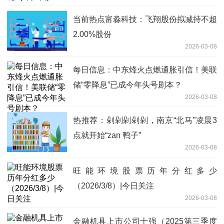
当前热点富淼科技：飞翔股份拟减持不超
2.00%股份
2026-03-08
每日信息：中东烽火点燃通胀引信！美联
储“零降息”已成今年头号剧本？
2026-03-08
热推荐：剁剁剁剁剁，南京“北马”凌晨3
点就开始“zan 鸭子”
2026-03-08
旺能环境股票历年分红多少
（2026/3/8）|今日关注
2026-03-08
金融机具上市公司十强（2025第三季度