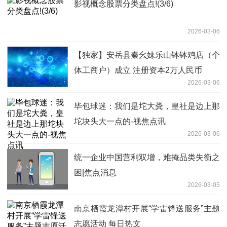
影视概念股票分类盘点!(3/6)
2026-03-06
【独家】安岳县秦幺妹乐山钵钵鸡店（个
体工商户）成立 注册资本2万人民币
2026-03-06
毕包球迷：我们是坨大粪，皇社是边上那
坨块头大一点的-视焦点讯
2026-03-06
统一企业中国营利双增，难掩品类失衡之
困|焦点消息
2026-03-05
南京栖霞龙潭村开展“学雷锋送服务”主题
志愿活动 每日热文