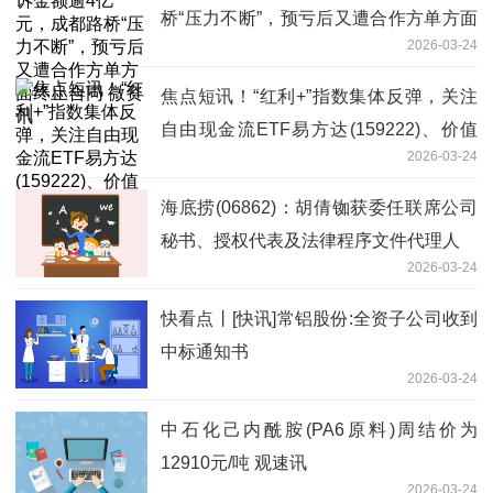
桥“压力不断”，预亏后又遭合作方单方面
2026-03-24
终止合同 微资讯
焦点短讯！“红利+”指数集体反弹，关注
自由现金流ETF易方达(159222)、价值
2026-03-24
ETF易方达(159263)投资价值
海底捞(06862)：胡倩铷获委任联席公司
秘书、授权代表及法律程序文件代理人
2026-03-24
快看点丨[快讯]常铝股份:全资子公司收到
中标通知书
2026-03-24
中石化己内酰胺(PA6原料)周结价为
12910元/吨 观速讯
2026-03-24