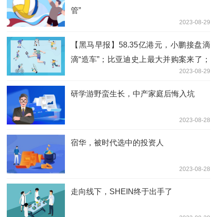
管”
2023-08-29
【黑马早报】58.35亿港元，小鹏接盘滴
滴“造车”；比亚迪史上最大并购案来了；
2023-08-29
董明珠怒斥员工吃着碗里看着锅里；家乐
福广深门店已全部关闭...
研学游野蛮生长，中产家庭后悔入坑
2023-08-28
宿华，被时代选中的投资人
2023-08-28
走向线下，SHEIN终于出手了