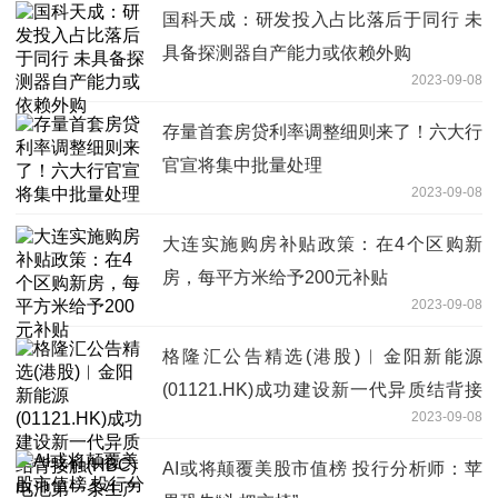
国科天成：研发投入占比落后于同行 未
具备探测器自产能力或依赖外购
2023-09-08
存量首套房贷利率调整细则来了！六大行
官宣将集中批量处理
2023-09-08
大连实施购房补贴政策：在4个区购新
房，每平方米给予200元补贴
2023-09-08
格隆汇公告精选(港股)︱金阳新能源
(01121.HK)成功建设新一代异质结背接
2023-09-08
触(HBC)电池第一条生产线
AI或将颠覆美股市值榜 投行分析师：苹