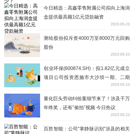
今日精选：高鑫零售附属公司拟向上海润
盒提供最高额1亿元贷款融资
2023-05-23
测绘股份拟斥资4000万至8000万元回购
股份
2023-05-23
创业环保(600874.SH)：拟1.62亿元成立
项目公司投资恩施市大沙坝一期、二期
2023-05-23
(谭家坝)污水处理厂及配套管网工程特许
经营项目
量化巨头劳动纠纷案细节来了！涉及千万
年终奖，还有"偷拍"视频 今日热议
2023-05-23
百胜智能：公司“掌静脉识别”涉及的相关