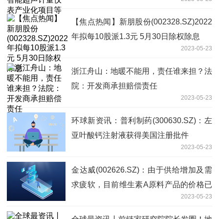
【焦点热闻】新朋股份(002328.SZ)2022
年拟每10股派1.3元 5月30日除权除息
2023-05-23
浙江舟山：地暖不能用，责任谁来担？法
院：开发商承担赔偿责任
2023-05-23
环球新资讯：普利制药(300630.SZ)：左
亚叶酸钙注射液获得美国注册批件
2023-05-23
金达威(002626.SZ)：由于供给增加及需
求疲软，目前维生素A原料产品的价格已
2023-05-23
跌至历史底位 当前时讯