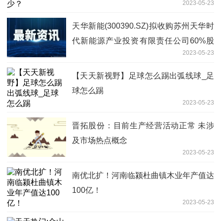
2023-05-23
天华新能(300390.SZ)拟收购苏州天华时
代新能源产业投资有限责任公司60%股
2023-05-23
权-环球观速讯
【天天新视野】足球怎么踢出弧线球_足
球怎么踢
2023-05-23
晋拓股份：目前生产经营活动正常 未涉
及市场热点概念
2023-05-23
南优北扩！河南临颍杜曲镇木业年产值达
100亿！
2023-05-23