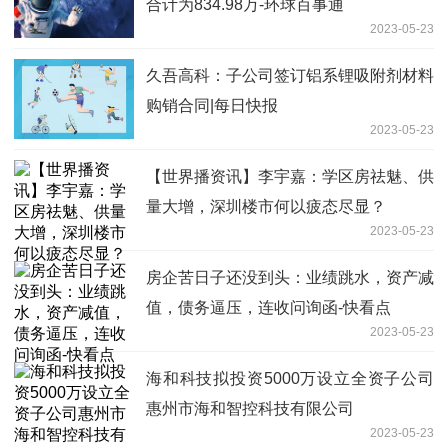
合计为834.98万-环球百事通
2023-05-23
久吾高科：子公司签订铝系锂吸附剂材料
购销合同|每日快报
2023-05-23
【世界播资讯】李宇嘉：学区房祛魅、供
量大增，深圳楼市何以疲态尽显？
2023-05-23
房企苦日子还没到头：业绩跳水，资产减
值，债务逼压，连收问询函-快看点
2023-05-23
海和科技拟投资5000万设立全资子公司
惠州市海和智控科技有限公司
2023-05-23