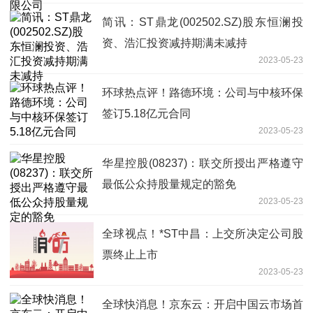
简讯：ST鼎龙(002502.SZ)股东恒澜投
资、浩汇投资减持期满未减持
2023-05-23
环球热点评！路德环境：公司与中核环保
签订5.18亿元合同
2023-05-23
华星控股(08237)：联交所授出严格遵守
最低公众持股量规定的豁免
2023-05-23
全球视点！*ST中昌：上交所决定公司股
票终止上市
2023-05-23
全球快消息！京东云：开启中国云市场首