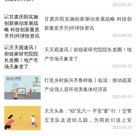
2023-05-23
甘肃庆阳实施创新驱动发展战略 科技创
新量质齐升|环球快资讯
2023-05-23
天天观速讯丨前链家研究院院长发圈！地
产市场天象变了
2023-05-23
打造乡村振兴齐鲁样板丨临淄：推动蔬菜
产业强人居环境美集体经济富
2023-05-23
天天头条：“幼”见六一 平安“童” 行 ！交警
五支队走进幼儿园，为萌娃们送上安
2023-05-23
全“大礼包”