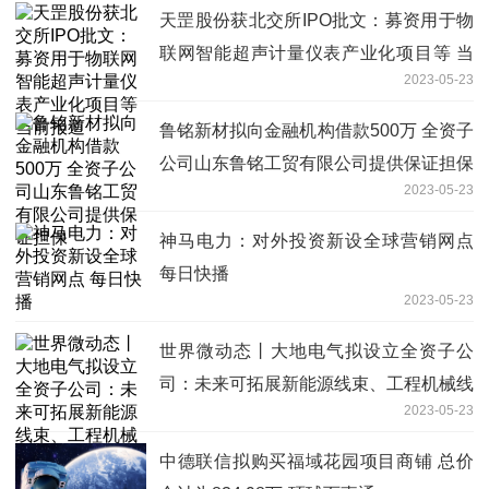
天罡股份获北交所IPO批文：募资用于物
联网智能超声计量仪表产业化项目等 当
2023-05-23
前报道
鲁铭新材拟向金融机构借款500万 全资子
公司山东鲁铭工贸有限公司提供保证担保
2023-05-23
神马电力：对外投资新设全球营销网点
每日快播
2023-05-23
世界微动态丨大地电气拟设立全资子公
司：未来可拓展新能源线束、工程机械线
2023-05-23
束业务
中德联信拟购买福域花园项目商铺 总价