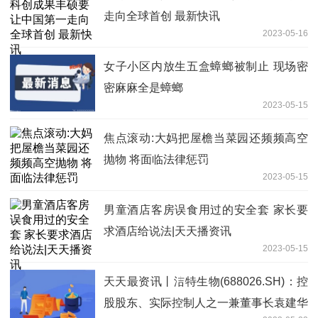
走向全球首创 最新快讯
2023-05-16
女子小区内放生五盒蟑螂被制止 现场密
密麻麻全是蟑螂
2023-05-15
焦点滚动:大妈把屋檐当菜园还频频高空
抛物 将面临法律惩罚
2023-05-15
男童酒店客房误食用过的安全套 家长要
求酒店给说法|天天播资讯
2023-05-15
天天最资讯丨洁特生物(688026.SH)：控
股股东、实际控制人之一兼董事长袁建华