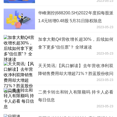
2023-05-23
拟减持不超2%股份
华峰测控(688200.SH)2022年度拟每股派
1.4元转增0.48股 5月31日除权除息
2023-05-23
加拿大鹅Q4营收增长超30%，后续如何
拿下更多“信任票”？ 全球速读
2023-05-23
天天简讯:【风口解读】去年营收净利双
降销售费用却大增超71%？胜蓝股份收问
2023-05-23
询函
二类卡转出和转入有限额吗 持卡人必看
每日信息
2023-05-23