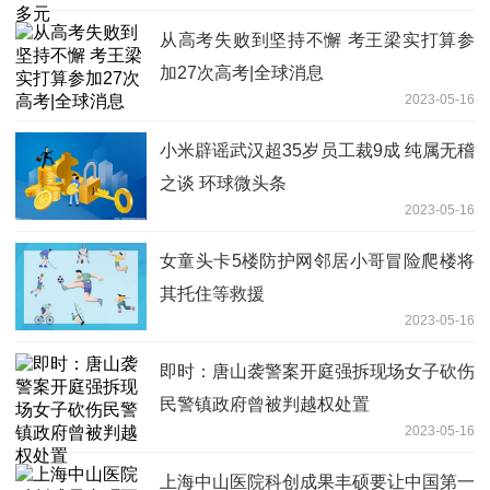
从高考失败到坚持不懈 考王梁实打算参
加27次高考|全球消息
2023-05-16
小米辟谣武汉超35岁员工裁9成 纯属无稽
之谈 环球微头条
2023-05-16
女童头卡5楼防护网邻居小哥冒险爬楼将
其托住等救援
2023-05-16
即时：唐山袭警案开庭强拆现场女子砍伤
民警镇政府曾被判越权处置
2023-05-16
上海中山医院科创成果丰硕要让中国第一