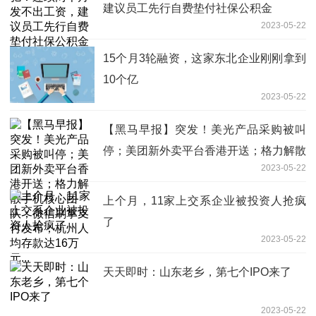
建议员工先行自费垫付社保公积金
2023-05-22
15个月3轮融资，这家东北企业刚刚拿到
10个亿
2023-05-22
【黑马早报】突发！美光产品采购被叫
停；美团新外卖平台香港开送；格力解散
2023-05-22
手机核心团队；微信刷掌支付发布；杭州
人均存款达16万元...
上个月，11家上交系企业被投资人抢疯
了
2023-05-22
天天即时：山东老乡，第七个IPO来了
2023-05-22