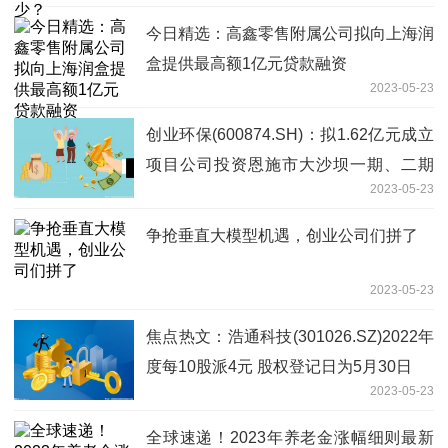
今日精选：高鑫零售附属公司拟向上海润
盒提供最高额1亿元贷款融资
2023-05-23
创业环保(600874.SH)：拟1.62亿元成立
项目公司投资恩施市大沙坝一期、二期
2023-05-23
(谭家坝)污水处理厂及配套管网工程特许
经营项目
争抢垂直大模型机遇，创业公司们拼了
2023-05-23
焦点热文：浩通科技(301026.SZ)2022年
度每10股派4元 股权登记日为5月30日
2023-05-23
全球速递！2023年养老金涨幅细则最新