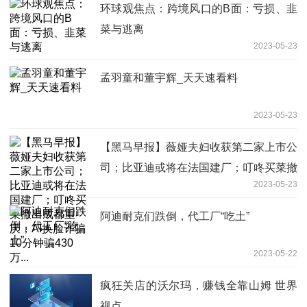
环球观焦点：跨境风口的B面：亏损、韭
菜与逃离
2023-05-23
孟羽童和董宇辉_天天速看料
2023-05-23
【黑马早报】薇娅夫妇收获第二家上市公
司；比亚迪或将在法国建厂；叮咚买菜撤
2023-05-23
出成都重庆；AI换脸诈骗10分钟骗430
万...
阿迪耐克们跌倒，代工厂“吃土”
2023-05-22
疯狂关店的沃尔玛，赚钱全靠山姆 世界
视点