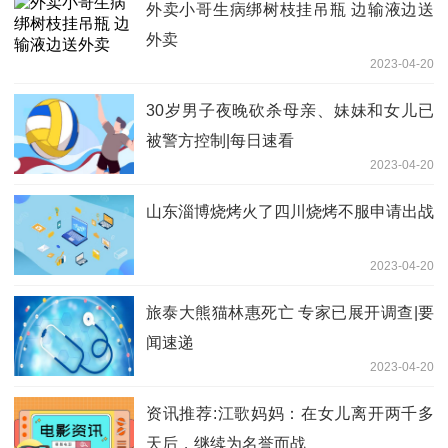
外卖小哥生病绑树枝挂吊瓶 边输液边送
外卖
2023-04-20
30岁男子夜晚砍杀母亲、妹妹和女儿已
被警方控制|每日速看
2023-04-20
山东淄博烧烤火了四川烧烤不服申请出战
2023-04-20
旅泰大熊猫林惠死亡 专家已展开调查|要
闻速递
2023-04-20
资讯推荐:江歌妈妈：在女儿离开两千多
天后，继续为名誉而战