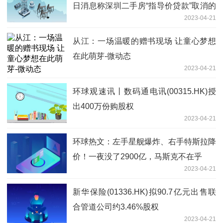
日消息称深圳二手房“指导价贷款”取消的
2023-04-21
点评
从江：一场温暖的赠书现场 让童心梦想
在此萌芽-微动态
2023-04-21
环球观速讯丨数码通电讯(00315.HK)授
出400万份购股权
2023-04-21
环球热文：左手星舰爆炸、右手特斯拉降
价！一夜没了2900亿，马斯克不在乎
2023-04-21
新华保险(01336.HK)拟90.7亿元出售联
合管道公司约3.46%股权
2023-04-21