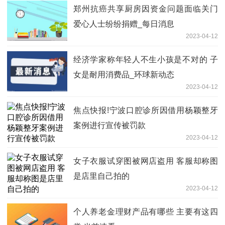
郑州抗癌共享厨房因资金问题面临关门
爱心人士纷纷捐赠_每日消息
2023-04-12
经济学家称年轻人不生小孩是不对的 子
女是耐用消费品_环球新动态
2023-04-12
焦点快报!宁波口腔诊所因借用杨颖整牙
案例进行宣传被罚款
2023-04-12
女子衣服试穿图被网店盗用 客服却称图
是店里自己拍的
2023-04-12
个人养老金理财产品有哪些 主要有这四