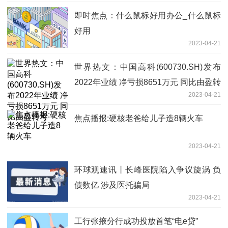
即时焦点：什么鼠标好用办公_什么鼠标
好用
2023-04-21
世界热文：中国高科(600730.SH)发布
2022年业绩 净亏损8651万元 同比由盈转
2023-04-21
亏
焦点播报:硬核老爸给儿子造8辆火车
2023-04-21
环球观速讯丨长峰医院陷入争议旋涡 负
债数亿 涉及医托骗局
2023-04-21
工行张掖分行成功投放首笔“电e贷”