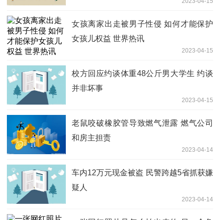
2023-04-15
女孩离家出走被男子性侵 如何才能保护
女孩儿权益 世界热讯
2023-04-15
校方回应约谈体重48公斤男大学生 约谈
并非坏事
2023-04-15
老鼠咬破橡胶管导致燃气泄露 燃气公司
和房主担责
2023-04-14
车内12万元现金被盗 民警跨越5省抓获嫌
疑人
2023-04-14