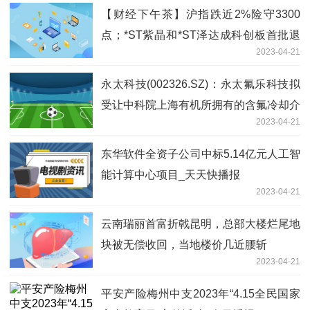
【财经下午茶】沪指跌近2%险守3300
点；*ST紫晶和*ST泽达成科创板首批退
2023-04-21
市公司 每日观点
永太科技(002326.SZ)：永太氟乐科技拟
受让中科院上海有机所拥有的含氟冷却介
2023-04-21
质(氟化液)系列产品的制备技术
东华软件全资子公司中标5.14亿元人工智
能计算中心项目_天天快播报
2023-04-21
云南瑞丽首富折戟昆明，总部大楼烂尾地
块被无偿收回，当地楼价几近腰斩
2023-04-21
平安产险梅州中支2023年“4.15全民国家