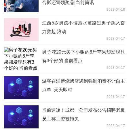
合影还冒领奖品|当前简讯
2023-04-18
江西5岁男孩不慎落水被路过男子跳入奋
力救起 滚动
2023-04-17
男子花20元买下小贩的6斤苹果却发现只
有3个好的 当前看点
2023-04-17
游客在淄博烧烤店遇到强制消费不让自主
点单_天天即时
2023-04-17
当前速递！成都一公司发布公告招聘老板
员工称工资被拖欠
2023-04-17