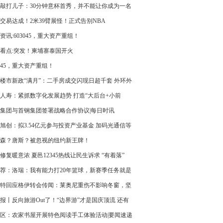
敲打儿子：30分钟意杯首秀，并不能让你成为一名
球员
1交易达成！2米39臂展怪！正式告别NBA
资讯:603045，重大资产重组！
看点:突发！柬埔寨泰国开火
3045，重大资产重组！
楼市新政“满月”：二手房成交闪现日超千套 外环外
攀升-今日热议
人寿：紧抓数字化发展趋势 打造“大后台+小前
科技布局
集团与首钢集团签署战略合作协议|每日时讯
旭创：拟3.54亿元参与投资产业基金 加码光通信等
-精彩看点
森？唐斯？被忽视的纽约新王牌！
修复暖意浓 夏邑12345热线让民生诉求 “有着落”
荐：洛瑞：我有能力打20年篮球，新赛季任务就是
年轻后卫们
特回应格伊转会传闻：莱奥尼重伤不影响冬窗，坚
简阵容
报丨反向旅游Out了！“边界游”才是国庆顶流 还有
人扎堆来华
区：农家书屋开展特色阅读手工体验活动|要闻速递