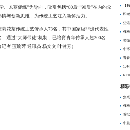
【独
、以赛促练”为导向，吸引包括“80后”“90后”在内的众
碳交
即时
热情与创新思维，为传统工艺注入新鲜活力。
短讯
莉花茶传统工艺传承人73名，其中国家级非遗代表性
柳梧
；通过“大师带徒”机制，已培育青年传承人超200名，
樊振
者 蓝瑜萍 通讯员 杨文文 叶健芳）
将取
中环
项
青春
代代
10
60
精彩
焦点
等有
柳梧
首批
发到
中航