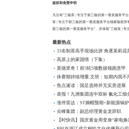
版权和免责申明
凡注有"三板富 | 专注于新三板的第一垂直服务平台
富 | 专注于新三板的第一垂直服务平台独家版权所
新三板的第一垂直服务平台"，并保留"三板富 | 
最新热点
33名制茶高手现场比拼 角逐茉莉花茶
高原上的家国情（下集）
莫德里奇丨前5轮5项数据领跑意甲
休赛期持续增重 文班：短期内我不
焦点速读：国足选帅并无实质进展
喜报！九洲集团连中双标 氟化工细
焦点
涨停雷达：ST摘帽预期+新能源锅炉
及涨停
尖峰集团：副总经理黄金龙辞职
【时快讯】国庆黄金周变身“家电焕
棚
B站在浙江成立桐绘文化传播新公司