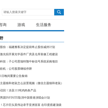
请输入搜索关键字
咨询
游戏
生活服务
野
股份：福建雅客决定提前终止股份减持计划
激光拟开展光学器件厂房及仓库装修工程建设
科技：子公司恩瑞特预中标信号系统采购项目
纺机：公司股票继续停牌
11日晚间重要公告集锦
主题猫和老鼠怎么设置视频（微信主题猫和老鼠）
召回！涉及111吨鸡肉条产品
男团INFINITE取消中国香港演唱会计划
！芯片巨头英伟达牵手亚洲首富 在印度搭建顶级