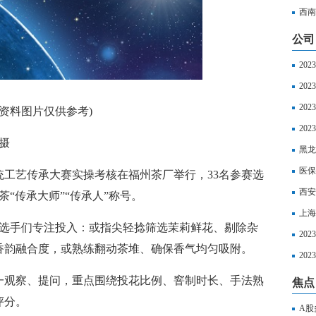
超算
西南
公司
20
20
20
(资料图片仅供参考)
区社
20
摄
以享
黑龙
丧葬
医保
统工艺传承大赛实操考核在福州茶厂举行，33名参赛选
西安
“传承大师”“传承人”称号。
上海
，选手们专注投入：或指尖轻捻筛选茉莉鲜花、剔除杂
如下
20
香韵融合度，或熟练翻动茶堆、确保香气均匀吸附。
2023
20
最新
一观察、提问，重点围绕投花比例、窨制时长、手法熟
焦点
评分。
A股