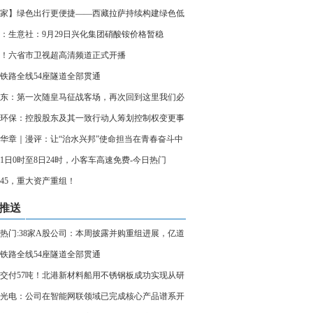
家】绿色出行更便捷——西藏拉萨持续构建绿色低
通体系
：生意社：9月29日兴化集团硝酸铵价格暂稳
！六省市卫视超高清频道正式开播
铁路全线54座隧道全部贯通
东：第一次随皇马征战客场，再次回到这里我们必
胜 短讯
环保：控股股东及其一致行动人筹划控制权变更事
华章｜漫评：让“治水兴邦”使命担当在青春奋斗中
相传
月1日0时至8日24时，小客车高速免费-今日热门
3045，重大资产重组！
推送
热门:38家A股公司：本周披露并购重组进展，亿道
新动作
铁路全线54座隧道全部贯通
交付57吨！北港新材料船用不锈钢板成功实现从研
量产 将用于平陆运河示范船重要部件制造
光电：公司在智能网联领域已完成核心产品谱系开