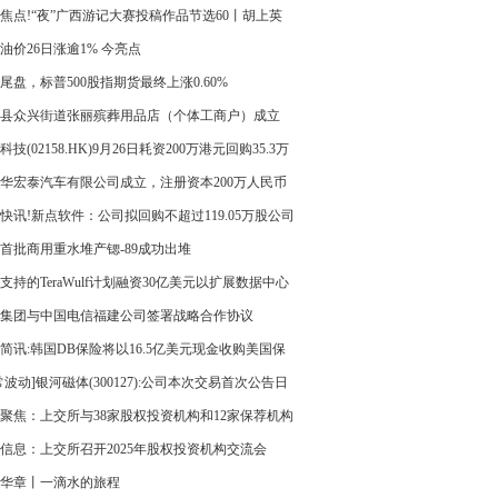
焦点!“夜”广西游记大赛投稿作品节选60丨胡上英
游钦州：一城一灯一故事》
油价26日涨逾1% 今亮点
尾盘，标普500股指期货最终上涨0.60%
县众兴街道张丽殡葬用品店（个体工商户）成立
资本10万人民币-新资讯
科技(02158.HK)9月26日耗资200万港元回购35.3万
华宏泰汽车有限公司成立，注册资本200万人民币
热闻
快讯!新点软件：公司拟回购不超过119.05万股公司
首批商用重水堆产锶-89成功出堆
支持的TeraWulf计划融资30亿美元以扩展数据中心
 焦点讯息
集团与中国电信福建公司签署战略合作协议
简讯:韩国DB保险将以16.5亿美元现金收购美国保
Fortegra
常波动]银河磁体(300127):公司本次交易首次公告日
0个交易日内股票价格是否异常波动的说明
聚焦：上交所与38家股权投资机构和12家保荐机构
交流
信息：上交所召开2025年股权投资机构交流会
华章丨一滴水的旅程