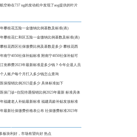
、炼制本土大模型
航空称在737 ng的发动机中发现了aog提供的叶片
23年攀枝花五险一金缴纳比例基数及标准(表)
23年攀枝花仁和区五险一金缴纳比例基数及标准(表)
23攀枝花西区社保缴费比例及基数是多少 攀枝花西
保缴费标准表
23年南宁4050社保补贴标准 附南宁4050社保补贴可
受几年
江丧葬费2023年最新标准是多少钱？今年企退人员
费领多少钱？
个人账户每个月打入多少钱怎么查询
医保报销比例2023是多少 具体标准如下
医保门诊+住院待遇报销比例2023年最新 标准具体
23年福建老人补贴最新标准 福建高龄补贴发放标准
23年最新社保缴费价格表公布 社保缴费标准2023年
（个人+企业）
多板块利好，市场有望向好 热点