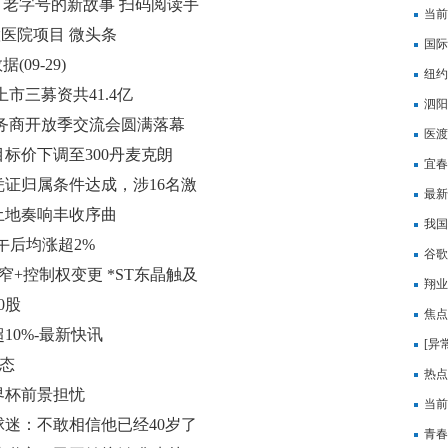
：老字号的新故事 扫码阅读手
当前
慧医院项目 微头条
《夜
国际
(09-29)
纽约
上市三募资共41.4亿
泗阳
东服务商开放季交流会圆满落幕
注册
医渡
动能
标价下调至300丹麦克朗
股
宜春
凭证归属条件达成，涉16名激
每日
最新
土地奏响丰收序曲
股份
我国
午后均涨超2%
谷歌
+控制权变更 *ST东晶触及
运营
翔业
0股
焦点
0%-最新快讯
险公司
[异
动态
前2
热点
界杯前景担忧
深入
当前
迷：不敢相信他已经40岁了
青春