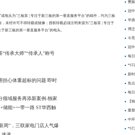
发 
樊振
将取
冠中
"或电头为"三板富 | 专注于新三板的第一垂直服务平台"的稿件，均为三板
华鼎
有，未经许可不得转载或镜像；授权转载必须注明来源为"三板富 | 专注于
亿入
博迁
专注于新三板的第一垂直服务平台"的电头。
亿至
今亮
跑腿
冠中
“传承大师”“传承人”称号
股票
每日
等职
*S
新时
用担心体重超标的问题 即时
墙的
焦点
工作
每日
分领域服务再添新案例-独家
醒人
【独
+储能+一带一路 ST华西触
重塑
中环
新周”，三联家电门店人气爆
项
*S
-速递