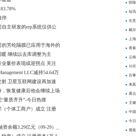
拆除
.78%
短讯
涨停
稳
生意
公司自主研发的erp系统仅供公
戴尔推
元|
上海
：公司的芳纶隔膜已应用于海外的
青春
暖 继续以去库调整为主
代代
云南
业量价表现或迎拐点 关注
10
Management LLC减持54.64万
百事
发射 卫星互联网建设再加速
调整
来真
身，恢复健康后他会继续上场
力和
看点
现“量质齐升”-今日热搜
区湾
王健
（个体工商户）成立 注册
中国
报
今日
余额3.29亿元（09-29）_
购1
视焦