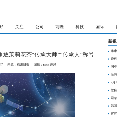
野
关注
公司
前瞻
科技
国际
新视
华康
角逐茉莉花茶“传承大师”“传承人”称号
锐科
47
来源：福州日报
编辑：news2020
国睿
经纬
9月
微信
紧急
韩国
官宣