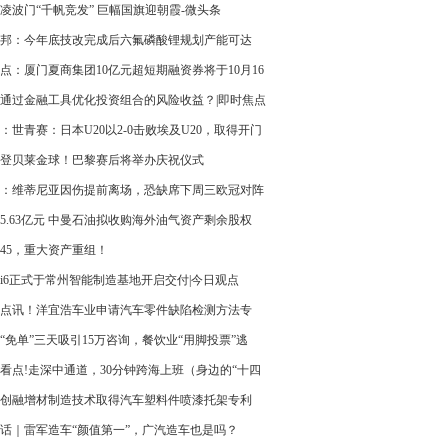
总裁
凌波门“千帆竞发” 巨幅国旗迎朝霞-微头条
邦：今年底技改完成后六氟磷酸锂规划产能可达
万吨/年
点：厦门夏商集团10亿元超短期融资券将于10月16
付
通过金融工具优化投资组合的风险收益？|即时焦点
：世青赛：日本U20以2-0击败埃及U20，取得开门
登贝莱金球！巴黎赛后将举办庆祝仪式
：维蒂尼亚因伤提前离场，恐缺席下周三欧冠对阵
-当前看点
5.63亿元 中曼石油拟收购海外油气资产剩余股权
3045，重大资产重组！
i6正式于常州智能制造基地开启交付|今日观点
点讯！洋宜浩车业申请汽车零件缺陷检测方法专
提升对各类缺陷的综合检出能力
“免单”三天吸引15万咨询，餐饮业“用脚投票”逃
内卷”红海 时快讯
看点!走深中通道，30分钟跨海上班（身边的“十四
）
创融增材制造技术取得汽车塑料件喷漆托架专利
喷漆过程较繁琐降低工作效率问题|焦点简讯
对话｜雷军造车“颜值第一”，广汽造车也是吗？