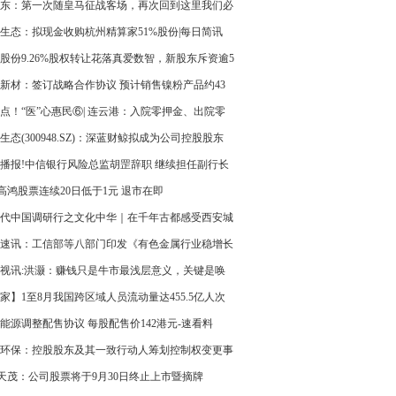
每日时讯
东：第一次随皇马征战客场，再次回到这里我们必
胜 短讯
生态：拟现金收购杭州精算家51%股份|每日简讯
股份9.26%股权转让花落真爱数智，新股东斥资逾5
局|时讯
新材：签订战略合作协议 预计销售镍粉产品约43
50亿元 快资讯
点！“医”心惠民⑥| 连云港：入院零押金、出院零
……“4N服务”为患者“减负”
生态(300948.SZ)：深蓝财鲸拟成为公司控股股东
复牌
播报!中信银行风险总监胡罡辞职 继续担任副行长
务
T高鸿股票连续20日低于1元 退市在即
代中国调研行之文化中华｜在千年古都感受西安城
传统与新潮_速看
速讯：工信部等八部门印发《有色金属行业稳增长
方案（2025—2026年）》
视讯:洪灏：赚钱只是牛市最浅层意义，关键是唤
们缺失的“动物精神”
家】1至8月我国跨区域人员流动量达455.5亿人次
能源调整配售协议 每股配售价142港元-速看料
环保：控股股东及其一致行动人筹划控制权变更事
T天茂：公司股票将于9月30日终止上市暨摘牌