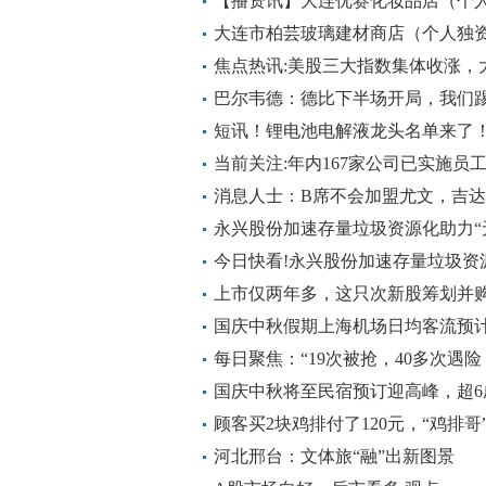
聚焦
【播资讯】大连优赛化妆品店（个人
民币
大连市柏芸玻璃建材商店（个人独资
币
焦点热讯:美股三大指数集体收涨，
巴尔韦德：德比下半场开局，我们踢
前沿热点
短讯！锂电池电解液龙头名单来了！（收
当前关注:年内167家公司已实施员
年
消息人士：B席不会加盟尤文，吉
趣|每日播报
永兴股份加速存量垃圾资源化助力“
今日快看!永兴股份加速存量垃圾资
上市仅两年多，这只次新股筹划并购
国庆中秋假期上海机场日均客流预计3
每日聚焦：“19次被抢，40多次遇
雷殿生：用命去干一件事
国庆中秋将至民宿预订迎高峰，超
年
顾客买2块鸡排付了120元，“鸡排哥
文
河北邢台：文体旅“融”出新图景