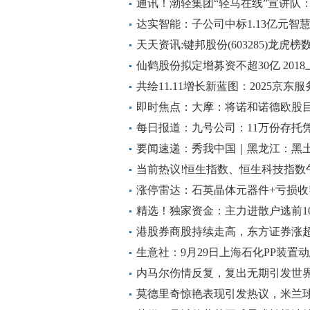
通讯！渤轻集团“轻马在线”宣讲队
机版
达实智能：子公司中标1.13亿元智
天天资讯:键邦股份(603285)龙虎榜数据
仙鹤股份拟定增募资不超30亿 2018
共绘11.11增长新蓝图：2025京
“1234”举措为电商生态注入强劲新
即时焦点：大摩：将诺和诺德欧股目
每日报道：九号公司：11万份存托
励对象
要闻速递：秀我中国｜黑龙江：黑
当前热议!恒生指数、恒生科技指数
涨停雷达：石英晶体元器件+亏损收窄
涨停
精选！独家资金：主力进散户逃前1
港股券商股持续走高，东方证券涨超1
生意社：9月29日上海石化PP装置
内马尔伤情反复，复出无期引发世
莫德里奇惊艳表现引发热议，米兰球