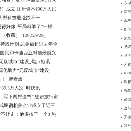
独资）成立 注册资本1万人
行政
东湖
）成立 注册资本100万人民
新宙
大型科技股涨跌不一
3.6
观焦
得好像“平局就够了”一样-
日兑
如何
藏）（2025/9/29）
热文
工持股计划 总金额超过去年全
红
见证
达国民和卡迪西亚对他最感兴
马卡
无废城市”建设_焦点短讯
巴萨
斥资
源化助力“无废城市”建设
60
！_聚看点
理想
9.3万人次_时快讯
视焦
险，写下两封遗书” 徒步旅行家
利，
高德
6成民宿相关企业成立于近三
离“
当前
”不让走：他多按了一个0 热
五”
安徽
克服
21