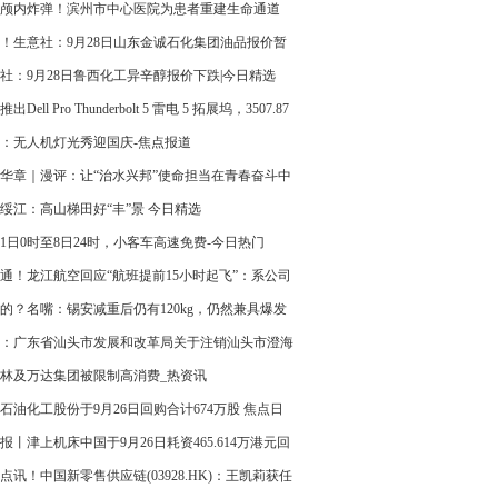
颅内炸弹！滨州市中心医院为患者重建生命通道
！生意社：9月28日山东金诚石化集团油品报价暂
社：9月28日鲁西化工异辛醇报价下跌|今日精选
出Dell Pro Thunderbolt 5 雷电 5 拓展坞，3507.87
焦点速读
：无人机灯光秀迎国庆-焦点报道
华章｜漫评：让“治水兴邦”使命担当在青春奋斗中
相传
绥江：高山梯田好“丰”景 今日精选
月1日0时至8日24时，小客车高速免费-今日热门
通！龙江航空回应“航班提前15小时起飞”：系公司
时间
的？名嘴：锡安减重后仍有120kg，仍然兼具爆发
力量_热门
：广东省汕头市发展和改革局关于注销汕头市澄海
头劲能加油站成品油零售经营资格的通告
林及万达集团被限制高消费_热资讯
石油化工股份于9月26日回购合计674万股 焦点日
报丨津上机床中国于9月26日耗资465.614万港元回
5万股
点讯！中国新零售供应链(03928.HK)：王凯莉获任