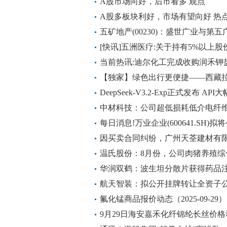
A股市场向好，后市看多 观点
A股多板块利好，市场有望向好 热
五矿地产(00230)：盛世广业与第
[快讯]五洲医疗:关于持有5%以上
份的预披露|每日聚焦
当前热讯:迪尔化工完成收购润禾钾盐
【独家】绿色出行更便捷——西藏
系
DeepSeek-V3.2-Exp正式发布 API
中材科技：公司超低损耗低介电纤
量供货
每日消息!万业企业(600641.SH
基电科技股份有限公司
因买卖合同纠纷，广州天荃建材有
程有限公司等-今亮点
温氏股份：8月份，公司肉猪养殖综合成本
华润双鹤：波生坦分散片获得药品
航天智装：拟公开挂牌转让全资子公
氟化锰商品报价动态（2025-09-29）
9月29日海安嘉禾化纤锦纶长丝价格