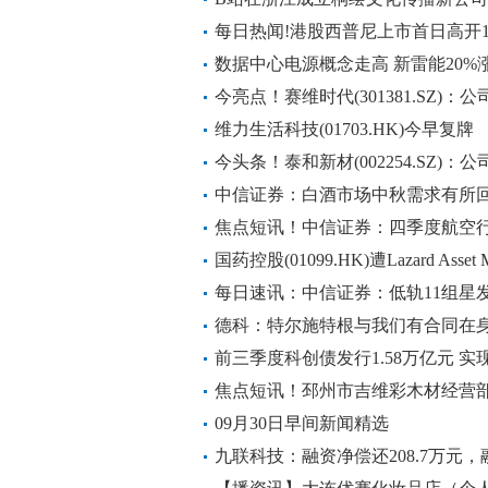
每日热闻!港股西普尼上市首日高开183
数据中心电源概念走高 新雷能20%
今亮点！赛维时代(301381.SZ)：
司内部使用
维力生活科技(01703.HK)今早复牌
今头条！泰和新材(002254.SZ)
算力中心
中信证券：白酒市场中秋需求有所回
焦点短讯！中信证券：四季度航空行
淡季布局时机
国药控股(01099.HK)遭Lazard Asset 
股 每日消息
每日速讯：中信证券：低轨11组星
德科：特尔施特根与我们有合同在
前三季度科创债发行1.58万亿元 实
焦点短讯！邳州市吉维彩木材经营部
资本5万人民币
09月30日早间新闻精选
九联科技：融资净偿还208.7万元，融资