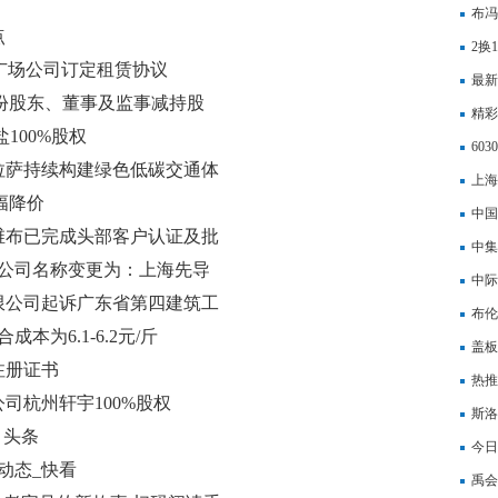
布冯
点
职业
2换
五广场公司订定租赁协议
最新
股份股东、董事及监事减持股
精彩
100%股权
60
拉萨持续构建绿色低碳交通体
上海
大幅降价
热度
中国
维布已完成头部客户认证及批
端”
中集
)拟将公司名称变更为：上海先导
中际
限公司起诉广东省第四建筑工
领域
布伦
为6.1-6.2元/斤
盖板
注册证书
热推
司杭州轩宇100%股权
帮助
斯洛
 头条
持精
今日
动态_快看
外国
禹会