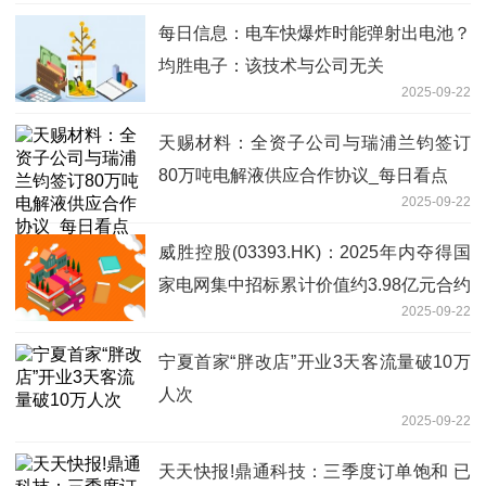
每日信息：电车快爆炸时能弹射出电池？
均胜电子：该技术与公司无关
2025-09-22
天赐材料：全资子公司与瑞浦兰钧签订
80万吨电解液供应合作协议_每日看点
2025-09-22
威胜控股(03393.HK)：2025年内夺得国
家电网集中招标累计价值约3.98亿元合约
2025-09-22
即时焦点
宁夏首家“胖改店”开业3天客流量破10万
人次
2025-09-22
天天快报!鼎通科技：三季度订单饱和 已