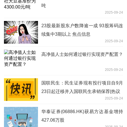
吨
2025-09-24
23股最新股东户数降逾一成 93股筹码连
续集中3期以上 焦点信息
2025-09-24
高净值人士如何通过银行实现资产配置？
2025-09-24
国联民生：民生证券现有投行项目自9月
23日起迁移并入国联民生承销保荐|热议
2025-09-24
华泰证券(06886.HK)获易方达基金增持
427.06万股
2025-09-24