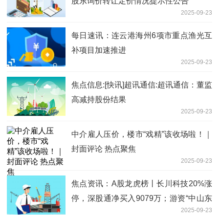
股东询价转让定价情况提示性公告
2025-09-23
每日速讯：连云港海州6项市重点渔光互
补项目加速推进
2025-09-23
焦点信息:[快讯]超讯通信:超讯通信：董监
高减持股份结果
2025-09-23
中介雇人压价，楼市“戏精”该收场啦！｜
封面评论 热点聚焦
2025-09-23
焦点资讯：A股龙虎榜丨长川科技20%涨
停，深股通净买入9079万；游资“中山东
2025-09-23
路”净买入1.58亿，陈小群净买入1.63亿