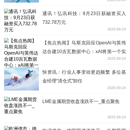
通讯！弘讯科技：9月23日获融资买入
732.78万元
2025-09-24
【焦点热闻】马斯克回应OpenAI与英伟
达合建10吉瓦数据中心：xAI将第一个实
2025-09-24
现急削减降息押注
快资讯：行业人事变动更趋频繁 多位基
金经理“清仓式”卸任
2025-09-24
LME金属期货收盘涨跌不一_重点聚焦
2025-09-24