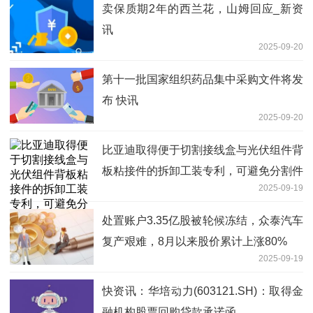
卖保质期2年的西兰花，山姆回应_新资
讯
2025-09-20
第十一批国家组织药品集中采购文件将发
布 快讯
2025-09-20
比亚迪取得便于切割接线盒与光伏组件背
板粘接件的拆卸工装专利，可避免分割件
2025-09-19
划伤光伏组件背板|每日热点
处置账户3.35亿股被轮候冻结，众泰汽车
复产艰难，8月以来股价累计上涨80%
2025-09-19
快资讯：华培动力(603121.SH)：取得金
融机构股票回购贷款承诺函