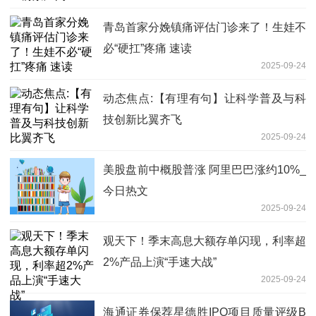
青岛首家分娩镇痛评估门诊来了！生娃不
必“硬扛”疼痛 速读
2025-09-24
动态焦点:【有理有句】让科学普及与科
技创新比翼齐飞
2025-09-24
美股盘前中概股普涨 阿里巴巴涨约10%_
今日热文
2025-09-24
观天下！季末高息大额存单闪现，利率超
2%产品上演“手速大战”
2025-09-24
海通证券保荐星德胜IPO项目质量评级B