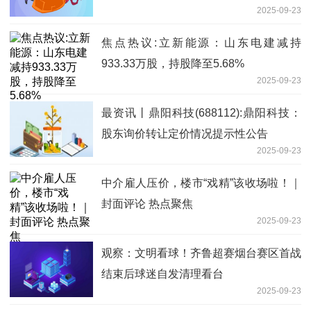
2025-09-23
焦点热议:立新能源：山东电建减持
933.33万股，持股降至5.68%
2025-09-23
最资讯丨鼎阳科技(688112):鼎阳科技：
股东询价转让定价情况提示性公告
2025-09-23
中介雇人压价，楼市“戏精”该收场啦！｜
封面评论 热点聚焦
2025-09-23
观察：文明看球！齐鲁超赛烟台赛区首战
结束后球迷自发清理看台
2025-09-23