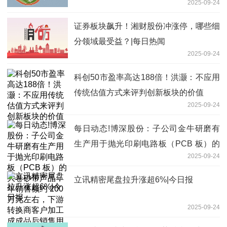
2025-09-24
证券板块飙升！湘财股份冲涨停，哪些细
分领域最受益？|每日热闻
2025-09-24
科创50市盈率高达188倍！洪灏：不应用
传统估值方式来评判创新板块的价值
2025-09-24
每日动态!博深股份：子公司金牛研磨有
生产用于抛光印刷电路板（PCB 板）的
2025-09-24
大卷砂带产品，年销售额约 200 万元左
右，下游转换商客户加工成成品后销售用
立讯精密尾盘拉升涨超6%|今日报
于 PCB 板的抛光
2025-09-24