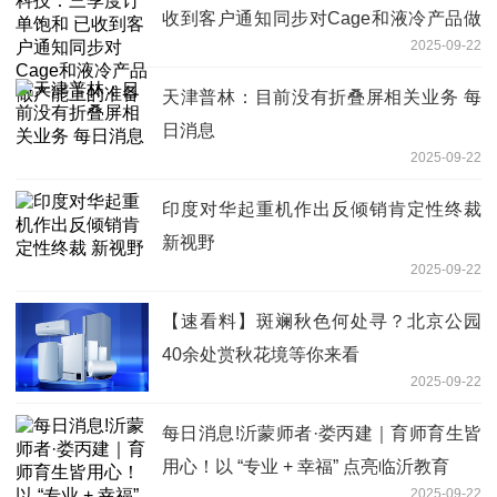
收到客户通知同步对Cage和液冷产品做
2025-09-22
产能上的准备
天津普林：目前没有折叠屏相关业务 每
日消息
2025-09-22
印度对华起重机作出反倾销肯定性终裁
新视野
2025-09-22
【速看料】斑斓秋色何处寻？北京公园
40余处赏秋花境等你来看
2025-09-22
每日消息!沂蒙师者·娄丙建｜育师育生皆
用心！以 “专业 + 幸福” 点亮临沂教育
2025-09-22