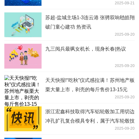
2025-09-21
苏超-盐城主场1-3连云港 张骋双响嵇皓翔
破门童心建功 热资讯
2025-09-20
九三阅兵最飒女机长，现身长春|热议
2025-09-20
天天快报!“吃秋”仪式感拉满！苏州地产板
栗大量上市，剥壳的每斤售价13-15元
2025-09-20
浙江宏鑫科技取得汽车铝轮毂加工用切边
冲孔扩孔复合模具专利，属于汽车轮毂技
2025-09-20
术领域