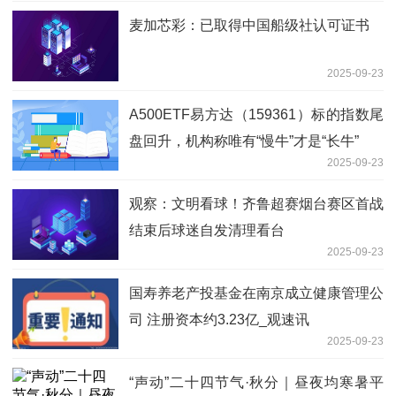
麦加芯彩：已取得中国船级社认可证书
2025-09-23
A500ETF易方达（159361）标的指数尾
盘回升，机构称唯有“慢牛”才是“长牛”
2025-09-23
观察：文明看球！齐鲁超赛烟台赛区首战
结束后球迷自发清理看台
2025-09-23
国寿养老产投基金在南京成立健康管理公
司 注册资本约3.23亿_观速讯
2025-09-23
“声动”二十四节气·秋分｜昼夜均寒暑平