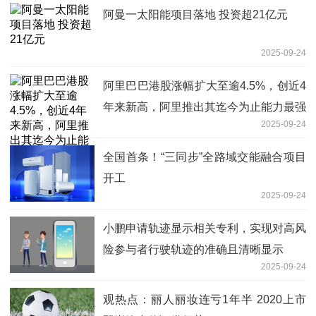
阿曼一太阳能项目落地 投资超21亿元
2025-09-24
阿里巴巴港股涨幅扩大至逾4.5%，创近4
年来新高，阿里推出其迄今为止能力最强
2025-09-24
的模型Qwen3-Max 今日聚焦
全国首条！“三同步”全路域交能融合项目
开工
2025-09-24
小鹏申请轨迹显示相关专利，实现对高风
险参与者行驶轨迹的准确且清晰显示
2025-09-24
观热点：丽人丽妆连亏1年半 2020上市