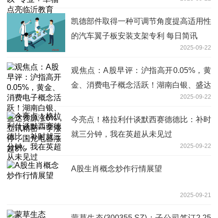
凯德部件取得一种可调节角度提高适用性
的汽车翼子板安装支架专利 每日简讯
2025-09-22
观焦点：A股早评：沪指高开0.05%，黄
金、消费电子概念活跃！湖南白银、盛达
2025-09-22
资源涨6%，立讯精密一字涨停，国光电
器涨超8%
今亮点！格拉利什谈默西赛德德比：补时
就三分钟，我在英超从未见过
2025-09-22
A股生肖概念炒作行情展望
2025-09-21
蒙草生态(300355.SZ)：子公司签订2.25