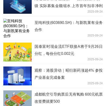
级 实际募集金额缩水 上市首年扣非净利
2025-09-24
润下降
至纯科技(603690.SH)：与新凯莱有业务
合作
2025-09-24
国泰富时现金流ETF联接A将于9月26日
分红，每份分红0.002元
2025-09-24
观察：港股异动｜昭衍新药涨超4% 参投
产业基金完成备案
2025-09-24
成都航空引导购票后无有氧舱 600元机票
改签费就要500