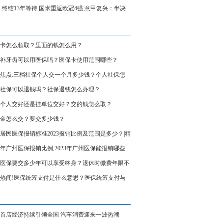
3！终结13年等待 国米重返欧冠4强 意甲复兴：半决
演米兰德比
卡怎么领取？里面的钱怎么用？
补牙齿可以用医保吗？医保卡使用范围哪些？
焦点:三档社保个人交一个月多少钱？个人社保怎
询？
社保可以退钱吗？社保退钱怎么办理？
个人交好还是挂单位交好？交的钱怎么取？
金怎么交？要交多少钱？
居民医保报销标准2023报销比例及范围是多少？|精
23年广州医保报销比例,2023年广州医保能报销哪些
医保要交多少年可以享受终身？退休时缴费年限不
么办？ 观点
热闻!医保统筹支付是什么意思？医保统筹支付与
个人账户的区别
首店经济持续引领全国 汽车消费迎来一波热潮