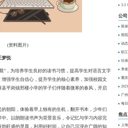
3-
赛上
公司
医保
医院
动态
(资料图片)
么查
职工
王梦悦
社保
养老
晨”，为培养学生良好的读书习惯，提高学生对语言文字
重庆
，增强学生自信心，提升学生的核心素养，加强校园文
选
20
睢县平岗镇邢楼小学的学子们伴随着微寒的春风，开启
费用
广州
满怎
每日
起的朝阳，体验着早上独有的生机，翻开书本，少年们
医保
焦点
洋中。以朗朗读书声为背景音乐，令记忆与学习内容完
上海
蓬勃旺盛的早晨，利用好时间，让自己沉浸在广阔的知