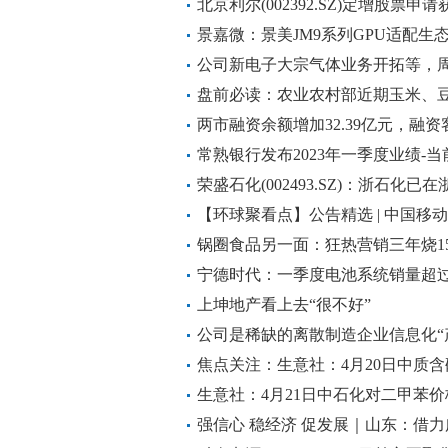
北京利尔(002392.SZ)定增股票
景嘉微：景美JM9系列GPU适配生
公司新电子大宗气体业务开拓等，
目投运和明星产品起量，构筑未来
盘前必读：农业农村部近期玉米、
司盈利弹性最大的一年——4月21
两市融资余额增加32.39亿元，融
续4日净买入
常熟银行发布2023年一季度业绩-
荣盛石化(002493.SZ)：浙石化已
吨/年炼化一体化项目 观焦点
【环球聚看点】公告精选 | 中国移动
长9.5%；融创中国超过75%债务
锅圈食品另一面：狂热营销三年烧1
众多
宁德时代：一季度电池系统销量超过7
上坤地产看上去“很不好”
公司是稀缺的离散制造企业信息化“
造业务乘行业东风，有望持续高增，
焦点关注：生意社：4月20日中质
——4月21日研报挖矿
生意社：4月21日中石化对二甲苯价
强信心 稳经济 促发展｜山东：借