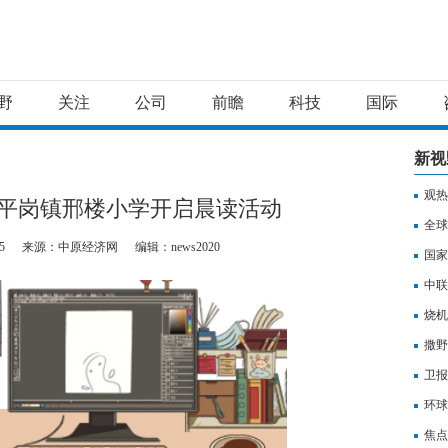
野
关注
公司
前瞻
科技
国际
新视
观热
平岗镇邢楼小学开启晨读活动
妻恩
全球
5
来源：中原经济网
编辑：news2020
国家
24
中联
烧机
撒野
卫报
也在
环球
焦点