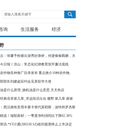
请输入搜索关键字
咨询
生活服务
经济
野
点：张馨予粉裙出游秀好身材，何捷偷偷戳糖，夫
爱羡慕
今日报丨洪山：常态化纪律教育筑牢廉洁底线
农作物良种推广目录发布 重点推介10种农作物、
1个优良品种
部部长刘建超应约会见美驻华大使
油是什么原理_烧机油是什么意思 天天热议
经典语录第几章_求这段话出自 撒野 第几章 谢谢
：西汉姆有意用丰塞卡替代莫耶斯，波特和罗杰斯
考虑范围
精选！瑞联新材：一季度净利润同比下降82.38%
简讯:*ST计通(300330.SZ)收到股票终止上市决定