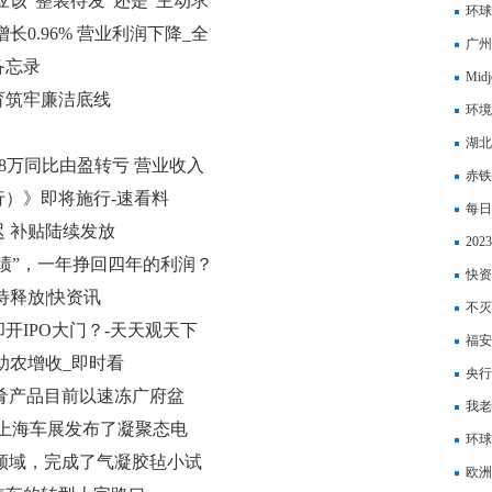
品订单充足
该“整装待发”还是“主动求
到主
环球
增长0.96% 营业利润下降_全
蓝色
广州
备忘录
Mid
育筑牢廉洁底线
词分
环境
湖北
.68万同比由盈转亏 营业收入
览会
赤铁
）》即将施行-速看料
每日
 补贴陆续发放
20
伟绩”，一年挣回四年的利润？
前资
快资
待释放|快资讯
早落
不灭
开IPO大门？-天天观天下
福安
助农增收_即时看
央行
制菜肴产品目前以速冻广府盆
银行
我老
讯
)：在上海车展发布了凝聚态电
下来
环球
备量产能力，正在进行民用电
需求领域，完成了气凝胶毡小试
期）
欧洲