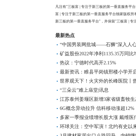
凡注有"三板富 | 专注于新三板的第一垂直服务平台
富 | 专注于新三板的第一垂直服务平台独家版权所
新三板的第一垂直服务平台"，并保留"三板富 | 
最新热点
“中国男装网批城——石狮”深入人
矿益股份2022年净利1135.35万同比
态
热议：宁德时代高开2.15%
最新资讯：睢县平岗镇邢楼小学开
世界观天下！火灾外的长峰医院丨
病历致医疗过错无法鉴定
“三朵云”难上庙堂|讯息
江苏泰州姜堰区新增3家省级畜牧生
6G概念异动拉升 信科移动涨超12%
多家一季报业绩增长股大涨 戴维医疗
环球关注：空中军演！北约有史以
3月建材家居出口止跌回升，内销继