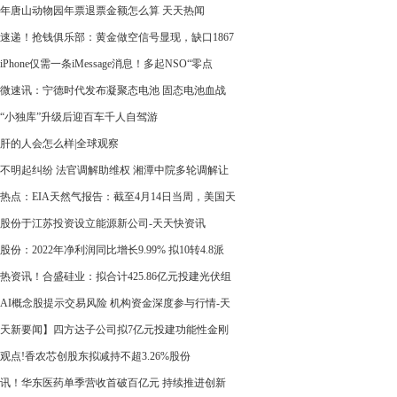
成文的规矩-天天讯息
23年唐山动物园年票退票金额怎么算 天天热闻
速递！抢钱俱乐部：黄金做空信号显现，缺口1867
中！
iPhone仅需一条iMessage消息！多起NSO“零点
攻击曝光 全球快播报
微速讯：宁德时代发布凝聚态电池 固态电池血战
 且看鹿死谁手！
“小独库”升级后迎百车千人自驾游
肝的人会怎么样|全球观察
不明起纠纷 法官调解助维权 湘潭中院多轮调解让
名劳动者拿到工资_今日关注
热点：EIA天然气报告：截至4月14日当周，美国天
库存总量为19300亿立方英尺，较此前一周增加750
股份于江苏投资设立能源新公司-天天快资讯
方英尺，较去年同期增加4880亿立方英尺，同比增
股份：2022年净利润同比增长9.99% 拟10转4.8派
3.8%，同时较5年均值高3290亿立方英尺，增幅
元
热资讯！合盛硅业：拟合计425.86亿元投建光伏组
5%
光伏玻璃及高纯晶硅项目
AI概念股提示交易风险 机构资金深度参与行情-天
讯
天新要闻】四方达子公司拟7亿元投建功能性金刚
产基地项目
观点!香农芯创股东拟减持不超3.26%股份
讯！华东医药单季营收首破百亿元 持续推进创新