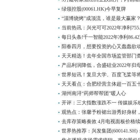
绿领控股(00061.HK)今早复牌
“淄博烧烤”成顶流，谁是最大赢家？
当前热讯：兴光可可2022年净利755.
品毛利提升
每日头条!千一智能2022年净利86.4
减少
阳春四月，想要投资的心又蠢蠢欲动
天天精选！去年全国市场监管部门查办
产品利润降低，合盛硅业2022年归母
世界短讯！复旦大学、百度飞桨等将
型”师资培训
天天看点：合肥经营主体超一百五
湖州南浔“药师帮帮团”暖人心
开评：三大指数涨跌不一 传媒娱乐
观热点：张馨予粉裙出游秀好身材
慕
去库存策略奏效 4月电视面板价格
上
世界热推荐：兴发集团(600141.SH