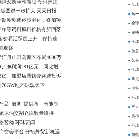
申请获深交所审核通过 今日关注
研发
全球
态版图进一步扩大 天天日报
4月
这一
周期波动或逐步弱化，叠加项
全球
增长的三大动力，今年或是公
豆粕等饲料原料价格有所回落
花板
主播
日研报挖矿
资客交易活跃度上升，保持连
全球
当前观察
频调
信息
在浙江舟山群岛新区布局4000万
资租
艾布
Q1净利润281亿元，同比增
可上
全球
持有人加入重组支持
5亿，加盟店圈钱套路遭投诉
来越
焦点
0GWh_环球观天下
系”
中科
同比
环球
产品+服务”提供商，智能制
润2
三大
泛ERP业务有望稳步增长
含硫原油交割仓库数量维持
脆柿
格暂稳 环球要闻
环球
力广交会平台 开拓外贸新机遇
学科
看热