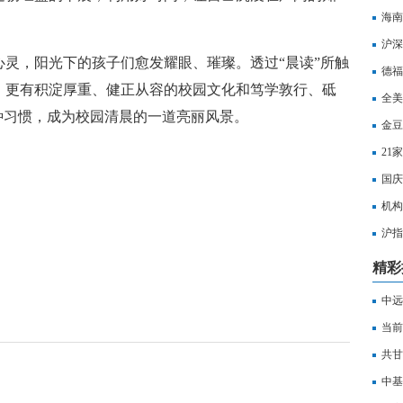
海南
沪深
灵，阳光下的孩子们愈发耀眼、璀璨。透过“晨读”所触
打击
德福
，更有积淀厚重、健正从容的校园文化和笃学敦行、砥
全美
种习惯，成为校园清晨的一道亮丽风景。
金豆
21
国庆
机构
沪指
水
精彩
中远
持约
当前
运营
共甘
哦！
中基