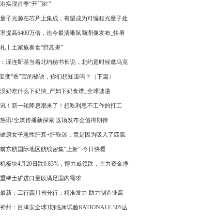
少公司2022年利润总额7.11亿元
港实现首季“开门红”
量子光源在芯片上集成，有望成为可编程光量子处
基本组件
率提高6400万倍，迄今最清晰鼠脑图像发布_快看
礼丨土家族春食“野藠果”
：泽连斯基当着北约秘书长说，北约是时候邀乌克
入了
”宝变“香”宝的秘诀，你们想知道吗？（下篇）
没奶吃什么下奶快_产妇下奶食谱_全球速递
讯！新一轮降息潮来了！想吃利息不工作的打工
醒醒！
热讯!全媒传播新探索 这场发布会值得期待
岁健康女子急性肝衰+肝昏迷，竟是因为吸入了四氯
-焦点热讯
前东航国际地区航线密集“上新”-今日快看
机板块4月20日跌0.83%，博力威领跌，主力资金净
8.74亿元_环球简讯
重稀土矿进口量以满足国内需求
最新：工行四川省分行：精准发力 助力制造业高
发展
神州：百泽安全球3期临床试验RATIONALE 305达