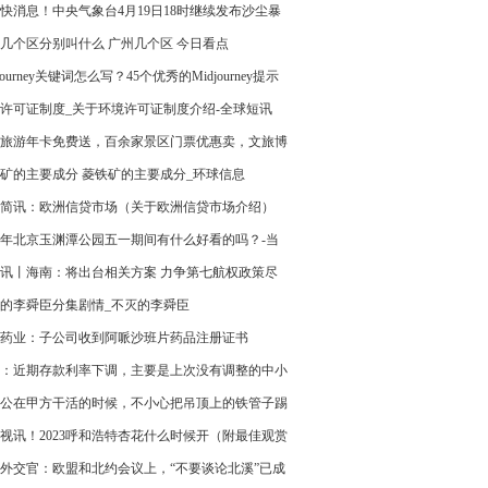
要终点|快消息
快消息！中央气象台4月19日18时继续发布沙尘暴
预警
几个区分别叫什么 广州几个区 今日看点
journey关键词怎么写？45个优秀的Midjourney提示
享-世界热推荐
许可证制度_关于环境许可证制度介绍-全球短讯
旅游年卡免费送，百余家景区门票优惠卖，文旅博
线上直播间惊喜多_天天滚动
矿的主要成分 菱铁矿的主要成分_环球信息
简讯：欧洲信贷市场（关于欧洲信贷市场介绍）
23年北京玉渊潭公园五一期间有什么好看的吗？-当
讯
讯丨海南：将出台相关方案 力争第七航权政策尽
地
的李舜臣分集剧情_不灭的李舜臣
药业：子公司收到阿哌沙班片药品注册证书
：近期存款利率下调，主要是上次没有调整的中小
补充下调
公在甲方干活的时候，不小心把吊顶上的铁管子踢
了，划伤了展厅里最贵的电视
视讯！2023呼和浩特杏花什么时候开（附最佳观赏
外交官：欧盟和北约会议上，“不要谈论北溪”已成