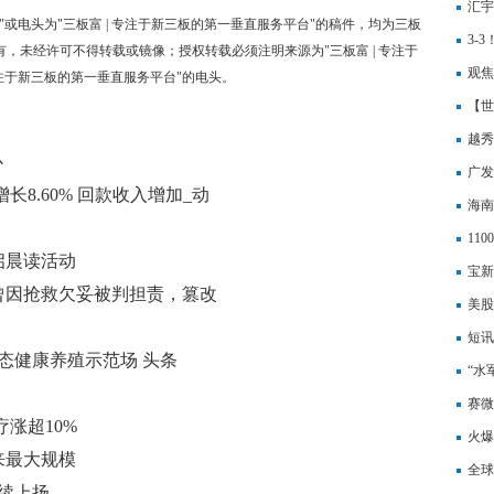
筹1
汇宇
"或电头为"三板富 | 专注于新三板的第一垂直服务平台"的稿件，均为三板
证书
3-
有，未经许可不得转载或镜像；授权转载必须注明来源为"三板富 | 专注于
赛上
观焦
专注于新三板的第一垂直服务平台"的电头。
样的
【世
越秀
心
产基
广发
增长8.60% 回款收入增加_动
3.0
海南
11
启晨读活动
宝新
曾因抢救欠妥被判担责，篡改
筹约
美股
正在
短讯
态健康养殖示范场 头条
“水
赛微
涨超10%
火爆
来最大规模
全球
续上扬