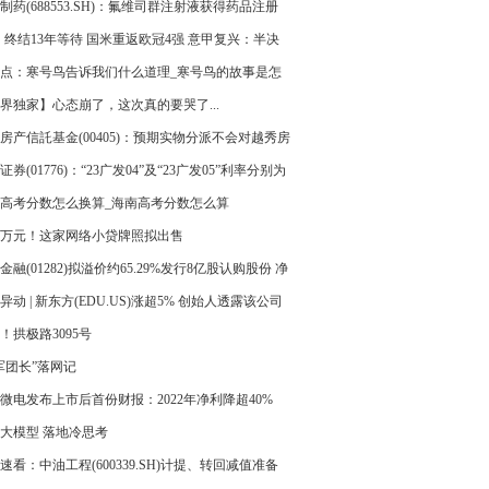
456.77万港元 世界热议
制药(688553.SH)：氟维司群注射液获得药品注册
 环球实时
3！终结13年等待 国米重返欧冠4强 意甲复兴：半决
演米兰德比
点：寒号鸟告诉我们什么道理_寒号鸟的故事是怎
界独家】心态崩了，这次真的要哭了...
房产信託基金(00405)：预期实物分派不会对越秀房
金的业务及经营产生任何重大负面影响_全球要闻
证券(01776)：“23广发04”及“23广发05”利率分别为
6%和3.21%|天天快看
高考分数怎么换算_海南高考分数怎么算
00万元！这家网络小贷牌照拟出售
金融(01282)拟溢价约65.29%发行8亿股认购股份 净
2.247亿港元_焦点讯息
异动 | 新东方(EDU.US)涨超5% 创始人透露该公司
布局文旅产业 环球快讯
！拱极路3095号
军团长”落网记
微电发布上市后首份财报：2022年净利降超40%
大模型 落地冷思考
速看：中油工程(600339.SH)计提、转回减值准备