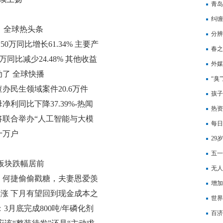
将减
青岛
纠缠
 全球热头条
理器
分辨
50万同比增长61.34% 主要产
点
春之
2万同比减少24.48% 其他收益
外媒
了 全球快播
兰加
“臭
民生领域案件20.6万件
孩子
净利同比下降37.39%-热闻
热资
联合举办“人工智能与大模
人，
每日
十万户
29
乙烯
五一
板块跌幅居前
无人
，何捷偷偷戳糖，夫妻恩爱羡
流出
增加
续涨 下月有望回到现金成本之
世界
)：3月底完成800吨/年磷化剂
质量
百济