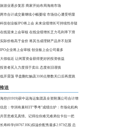
旅游业逐步复苏 商家开始布局海南市场
两市合计成交量继续小幅萎缩 市场信心遭受明显
科技创业板IPO将上会 未来业绩增长可持续性存疑
在线迎来上会审核 在线业绩增长乏力毛利率下滑
实际价格高于金价 将其当成理财产品并不划算
家IPO企业将上会审核 创业板上会公司最多
大假临近 让闲置资金获得更好的投资收益
投资者买入力度强于卖出 态度依旧谨慎
低开震荡 早盘翻红触及3100点整数关口后再度跳
推送
海控(01919)获中远海运集团及全资附属公司合计增
2.16亿股 涉资22.1亿元-世界消息
信息：华润有巢REIT“季考”成绩出炉：市场化机构
赋能业绩提升
共苦患难见真情。记得拉你难兄难弟拉卡拉一把
[滴汗][滴汗][滴汗][捂脸
长寿科学(00767.HK)拟溢价配售最多2.973亿股 总