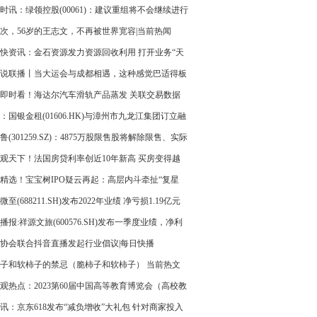
投入
时讯：绿领控股(00061)：建议重组将不会继续进行
21日复牌
次，56岁的王志文，不再被世界宽容|当前热闻
快资讯：金石资源发力资源回收利用 打开业务“天
”
说联播丨当大运会与成都相遇，这种感觉巴适得板
即时看！海达尔汽车滑轨产品蒸发 关联交易数据
整或会计基础薄弱
：国银金租(01606.HK)与漳州市九龙江集团订立融
赁安排
鲁(301259.SZ)：4875万股限售股将解除限售、实际
市流通的为2726.25万股_今日精选
观天下！法国房贷利率创近10年新高 买房变得越
难
精选！宝宝树IPO疑云再起：高层内斗牵扯“复星
 自辩正常经营
微至(688211.SH)发布2022年业绩 净亏损1.19亿元
由盈转亏 每日消息
播报:祥源文旅(600576.SH)发布一季度业绩，净利
483万元
协会联合抖音直播发起行业倡议|每日快播
子和软柿子的禁忌（脆柿子和软柿子） 当前热文
观热点：2023第60届中国高等教育博览会（高校教
研设备展 ）
讯：京东618发布“减负增收”大礼包 针对商家投入