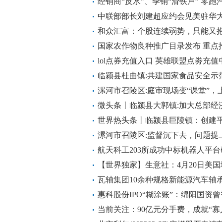
动载人飞机项目的合作开发
工艺技术开发
经销商“反水”、季销“滑铁卢” 零
中联部部长刘建超应约会见美驻华
和众汇富：个股连续弱势，只能又抱
国家农作物良种推广目录发布 重点推
品种
lol点券充值入口 英雄联盟点劵充值
临颍县杜曲镇:共建国家食品安全示
任”落细落实
漯河市召陵区:庭审现场变“课堂”，
看
微头条丨临颍县大郭镇:加大总部经
定增长
世界热头条丨临颍县巨陵镇：创建平
漯河市召陵区:监督沉下去，问题提
资”
航天科工203所成功中标机器人平
【世界独家】生意社：4月20日美
瓦轴集团10余种规格新能源汽车轴
惠科股份IPO“糊涂账”：绵阳国资曾
当前关注：90亿元分手费，成就“寡