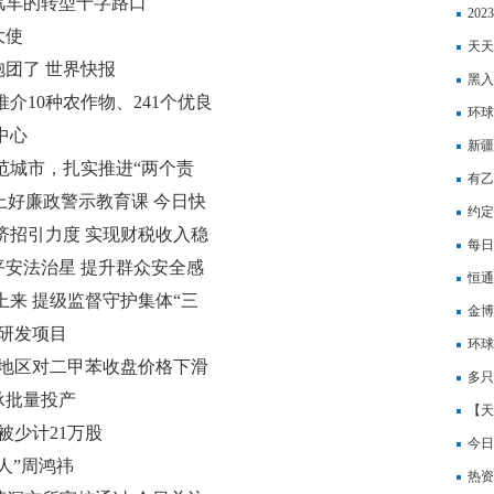
跑汽车的转型十字路口
为不
20
大使
天天
团了 世界快报
进行
黑入
介10种农作物、241个优良
击”
环球
中心
开启
新疆
范城市，扎实推进“两个责
有乙
上好廉政警示教育课 今日快
约定
济招引力度 实现财税收入稳
16
每日
安法治星 提升群众安全感
然气
恒通
上来 提级监督守护集体“三
亿立
金博
台研发项目
幅3
2.5
环球
国地区对二甲苯收盘价格下滑
20.
件、
多只
承批量投产
天时
【天
被少计21万股
石生
今日
人”周鸿祎
热资