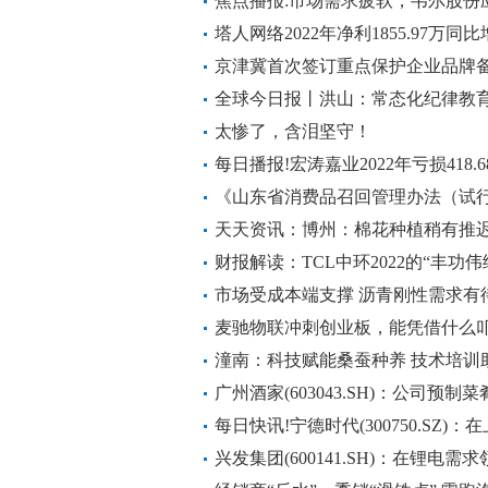
工业化试验装置项目建设，目前产
焦点播报:市场需求疲软，韦尔股份应
变”？
塔人网络2022年净利1855.97万同比
球播报
京津冀首次签订重点保护企业品牌
全球今日报丨洪山：常态化纪律教
太惨了，含泪坚守！
每日播报!宏涛嘉业2022年亏损418
减少
《山东省消费品召回管理办法（试行
天天资讯：博州：棉花种植稍有推迟
财报解读：TCL中环2022的“丰功
市场受成本端支撑 沥青刚性需求有
麦驰物联冲刺创业板，能凭借什么叩
潼南：科技赋能桑蚕种养 技术培训
广州酒家(603043.SH)：公司预
菜、广式熟食等产品为主_天天快资
每日快讯!宁德时代(300750.SZ
池，车规级应用版本可在今年内具
兴发集团(600141.SH)：在锂电